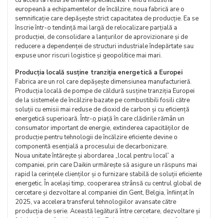
cu acces la resurse umane specializate. Pentru industria
europeană a echipamentelor de încălzire, noua fabrică are o
semnificație care depășește strict capacitatea de producție. Ea se
înscrie într-o tendință mai largă de relocalizare parțială a
producției, de consolidare a lanțurilor de aprovizionare și de
reducere a dependenței de structuri industriale îndepărtate sau
expuse unor riscuri logistice și geopolitice mai mari.
Producția locală susține tranziția energetică a Europei
Fabrica are un rol care depășește dimensiunea manufacturieră.
Producția locală de pompe de căldură susține tranziția Europei
de la sistemele de încălzire bazate pe combustibili fosili către
soluții cu emisii mai reduse de dioxid de carbon și cu eficiență
energetică superioară. Într-o piață în care clădirile rămân un
consumator important de energie, extinderea capacităților de
producție pentru tehnologii de încălzire eficiente devine o
componentă esențială a procesului de decarbonizare.
Noua unitate întărește și abordarea „local pentru local” a
companiei, prin care Daikin urmărește să asigure un răspuns mai
rapid la cerințele clienților și o furnizare stabilă de soluții eficiente
energetic. În același timp, cooperarea strânsă cu centrul global de
cercetare și dezvoltare al companiei din Gent, Belgia, înființat în
2025, va accelera transferul tehnologiilor avansate către
producția de serie. Această legătură între cercetare, dezvoltare și