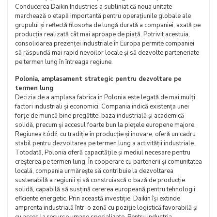
Conducerea Daikin Industries a subliniat că noua unitate
marchează o etapă importantă pentru operațiunile globale ale
grupului și reflectă filosofia de lungă durată a companiei, axată pe
producția realizată cât mai aproape de piață. Potrivit acestuia,
consolidarea prezenței industriale în Europa permite companiei
să răspundă mai rapid nevoilor locale și să dezvolte parteneriate
pe termen lung în întreaga regiune.
Polonia, amplasament strategic pentru dezvoltare pe
termen lung
Decizia de a amplasa fabrica în Polonia este legată de mai mulți
factori industriali și economici. Compania indică existența unei
forțe de muncă bine pregătite, baza industrială și academică
solidă, precum și accesul foarte bun la piețele europene majore.
Regiunea Łódź, cu tradiție în producție și inovare, oferă un cadru
stabil pentru dezvoltarea pe termen lung a activității industriale.
Totodată, Polonia oferă capacitățile și mediul necesare pentru
creșterea pe termen lung. În cooperare cu partenerii și comunitatea
locală, compania urmărește să contribuie la dezvoltarea
sustenabilă a regiunii și să construiască o bază de producție
solidă, capabilă să susțină cererea europeană pentru tehnologii
eficiente energetic. Prin această investiție, Daikin își extinde
amprenta industrială într-o zonă cu poziție logistică favorabilă și