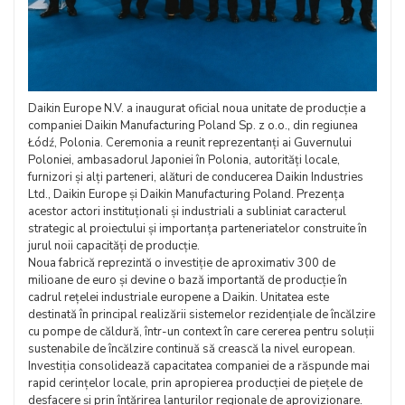
Daikin Europe N.V. a inaugurat oficial noua unitate de producție a
companiei Daikin Manufacturing Poland Sp. z o.o., din regiunea
Łódź, Polonia. Ceremonia a reunit reprezentanți ai Guvernului
Poloniei, ambasadorul Japoniei în Polonia, autorități locale,
furnizori și alți parteneri, alături de conducerea Daikin Industries
Ltd., Daikin Europe și Daikin Manufacturing Poland. Prezența
acestor actori instituționali și industriali a subliniat caracterul
strategic al proiectului și importanța parteneriatelor construite în
jurul noii capacități de producție.
Noua fabrică reprezintă o investiție de aproximativ 300 de
milioane de euro și devine o bază importantă de producție în
cadrul rețelei industriale europene a Daikin. Unitatea este
destinată în principal realizării sistemelor rezidențiale de încălzire
cu pompe de căldură, într-un context în care cererea pentru soluții
sustenabile de încălzire continuă să crească la nivel european.
Investiția consolidează capacitatea companiei de a răspunde mai
rapid cerințelor locale, prin apropierea producției de piețele de
desfacere și prin întărirea lanțurilor regionale de aprovizionare.