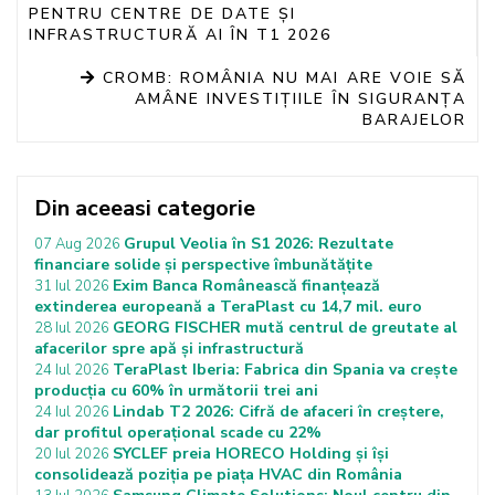
PENTRU CENTRE DE DATE ȘI
INFRASTRUCTURĂ AI ÎN T1 2026
CROMB: ROMÂNIA NU MAI ARE VOIE SĂ
AMÂNE INVESTIȚIILE ÎN SIGURANȚA
BARAJELOR
Din aceeasi categorie
Grupul Veolia în S1 2026: Rezultate
07 Aug 2026
financiare solide și perspective îmbunătățite
Exim Banca Românească finanțează
31 Iul 2026
extinderea europeană a TeraPlast cu 14,7 mil. euro
GEORG FISCHER mută centrul de greutate al
28 Iul 2026
afacerilor spre apă și infrastructură
TeraPlast Iberia: Fabrica din Spania va crește
24 Iul 2026
producția cu 60% în următorii trei ani
Lindab T2 2026: Cifră de afaceri în creștere,
24 Iul 2026
dar profitul operațional scade cu 22%
SYCLEF preia HORECO Holding și își
20 Iul 2026
consolidează poziția pe piața HVAC din România