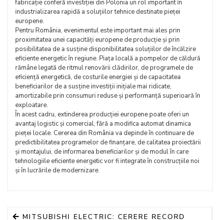
fabricație conferă investiției din Polonia un rol important în
industrializarea rapidă a soluțiilor tehnice destinate pieței
europene.
Pentru România, evenimentul este important mai ales prin
proximitatea unei capacități europene de producție și prin
posibilitatea de a susține disponibilitatea soluțiilor de încălzire
eficiente energetic în regiune. Piața locală a pompelor de căldură
rămâne legată de ritmul renovării clădirilor, de programele de
eficiență energetică, de costurile energiei și de capacitatea
beneficiarilor de a susține investiții inițiale mai ridicate,
amortizabile prin consumuri reduse și performanță superioară în
exploatare.
În acest cadru, extinderea producției europene poate oferi un
avantaj logistic și comercial, fără a modifica automat dinamica
pieței locale. Cererea din România va depinde în continuare de
predictibilitatea programelor de finanțare, de calitatea proiectării
și montajului, de informarea beneficiarilor și de modul în care
tehnologiile eficiente energetic vor fi integrate în construcțiile noi
și în lucrările de modernizare.
MITSUBISHI ELECTRIC: CERERE RECORD