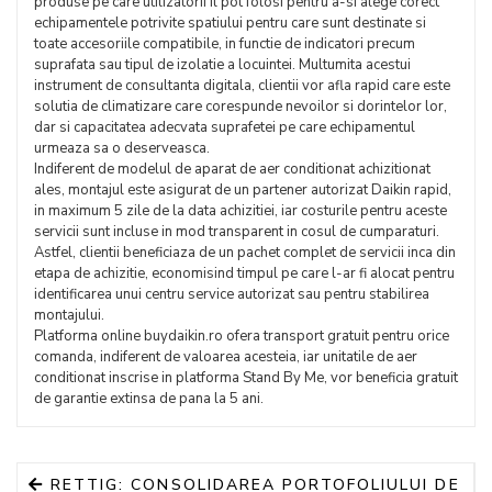
produse pe care utilizatorii il pot folosi pentru a-si alege corect
echipamentele potrivite spatiului pentru care sunt destinate si
toate accesoriile compatibile, in functie de indicatori precum
suprafata sau tipul de izolatie a locuintei. Multumita acestui
instrument de consultanta digitala, clientii vor afla rapid care este
solutia de climatizare care corespunde nevoilor si dorintelor lor,
dar si capacitatea adecvata suprafetei pe care echipamentul
urmeaza sa o deserveasca.
Indiferent de modelul de aparat de aer conditionat achizitionat
ales, montajul este asigurat de un partener autorizat Daikin rapid,
in maximum 5 zile de la data achizitiei, iar costurile pentru aceste
servicii sunt incluse in mod transparent in cosul de cumparaturi.
Astfel, clientii beneficiaza de un pachet complet de servicii inca din
etapa de achizitie, economisind timpul pe care l-ar fi alocat pentru
identificarea unui centru service autorizat sau pentru stabilirea
montajului.
Platforma online buydaikin.ro ofera transport gratuit pentru orice
comanda, indiferent de valoarea acesteia, iar unitatile de aer
conditionat inscrise in platforma Stand By Me, vor beneficia gratuit
de garantie extinsa de pana la 5 ani.
RETTIG: CONSOLIDAREA PORTOFOLIULUI DE