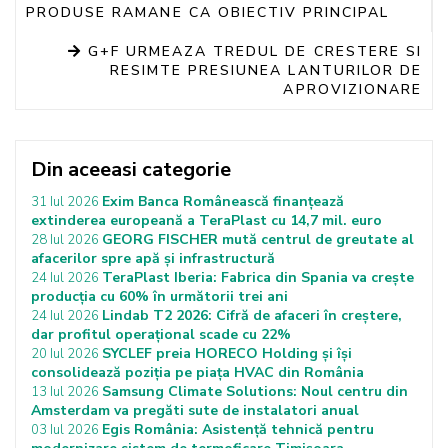
PRODUSE RAMANE CA OBIECTIV PRINCIPAL
G+F URMEAZA TREDUL DE CRESTERE SI
RESIMTE PRESIUNEA LANTURILOR DE
APROVIZIONARE
Din aceeasi categorie
Exim Banca Românească finanțează
31 Iul 2026
extinderea europeană a TeraPlast cu 14,7 mil. euro
GEORG FISCHER mută centrul de greutate al
28 Iul 2026
afacerilor spre apă și infrastructură
TeraPlast Iberia: Fabrica din Spania va crește
24 Iul 2026
producția cu 60% în următorii trei ani
Lindab T2 2026: Cifră de afaceri în creștere,
24 Iul 2026
dar profitul operațional scade cu 22%
SYCLEF preia HORECO Holding și își
20 Iul 2026
consolidează poziția pe piața HVAC din România
Samsung Climate Solutions: Noul centru din
13 Iul 2026
Amsterdam va pregăti sute de instalatori anual
Egis România: Asistență tehnică pentru
03 Iul 2026