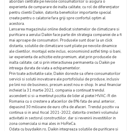
abordari centrate pe nevoile consumatorilor si asigura o
experienta de cumparare de inalta calitate, cu rol de diferenţiator
pentru clientii Daikin, datorita beneficiilor importante special
create pentru o calatorie fara griji spre confortul optim al
acestora.
Lansarea magazinului online dedicat sistemelor de climatizare si
purificare a aerului Daikin face parte din strategia companiei de a fi
mai aproape de consumatori. Produsele sunt doar la un click
distanta, solutiile de climatizare sunt pliate pe nevoile dinamice
ale clientilor, montajul este inclus, economisind astfel timp si bani,
iar experienta de achizitie este premium, atat prin produsele de
inalta calitate, cat si prin interactiunea permanenta cu Daikin pe
intreaga durata de viata a echipamentelor.
Prin toate activitatile sale, Daikin doreste sa ofere consumatorilor
servicii si solutii inovatoare ale portofoliului de produse, inclusiv
pe linii noi de business, precum acest nou e-shop. In anul financiar
incheiat la 31 martie 2021, compania a continuat trendul
ascendent si si-a mentinut pozitia de lider al pietei HVAC-R din
Romania cu o crestere a afacerilor de 8% fata de anul anterior,
depasind 30 milioane de euro cifra de afaceri. Trendul pozitiv va
continua si in anul fiscal 2021-2022, datorita cresterii volumului
activitatii in sectorul constructiilor, dar si revenirii investitiilor in
zona comerciala si mai ales in HoReCa.
Odata cu buydaikin.ro, Daikin integreaza solutiile de purificare si