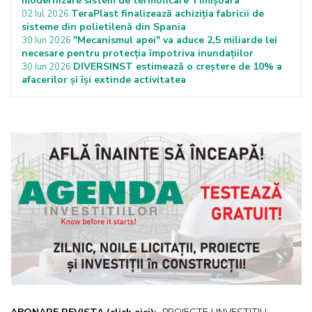
modernizare sistem de termoficare Timișoara
TeraPlast finalizează achiziția fabricii de
02 Iul 2026
sisteme din polietilenă din Spania
"Mecanismul apei" va aduce 2,5 miliarde lei
30 Iun 2026
necesare pentru protecţia împotriva inundaţiilor
DIVERSINST estimează o creștere de 10% a
30 Iun 2026
afacerilor și își extinde activitatea