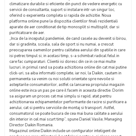
climatizare durabile si eficiente din punct de vedere energetic cu
servicii de consultanta, suport si instalare intr-un singur loc,
oferind o experienta completa si rapida de achizitie. Noua
platforma online pune la dispozitia clientilor finali rezidentiali
aparate de aer conditionat de tip monosplit si multisplit, dar si
purificatoare de aer.
„Inca de la inceputul pandemiei, de cand casele au devenit si birou,
dar si gradinita, scoala, sala de sport si nu numai, a crescut
preocuparea oamenilor pentru calitatea aerului din spatiile in care
isi petrec timpul si, in acelasi timp, s-a schimbat radical felul in
care fac cumparaturi. Clientii isi doresc din ce in ce mai multe
lucruri, in primul rand sa poata achizitiona online din cat mai putine
click-uri, sa aiba informatii complete, iar noi, la Daikin, cautam in
permanenta sa venim cu noi solutii orientate spre nevoile si
asteptarile consumatorilor, astfel ca lansarea propriului magazin
online este inca un pas pe care il facem in aceasta directie. Dorim
sa asiguram un proces cat mai simplu si rapid, atat pentru
achizitionarea echipamentelor performante de racire si purificare a
aerului, cat si pentru serviciile de montaj si transport. Astfel,
consumatorul se poate bucura de cea mai buna calitate a aerului
din interior in cel mai scurt timp”, spune Daniel Vasile, Managing
Director Daikin Romania.
Magazinul online Daikin include un configurator inteligent de