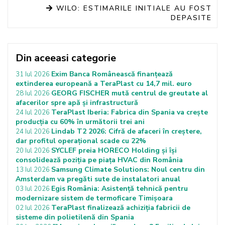
WILO: ESTIMARILE INITIALE AU FOST
DEPASITE
Din aceeasi categorie
Exim Banca Românească finanțează
31 Iul 2026
extinderea europeană a TeraPlast cu 14,7 mil. euro
GEORG FISCHER mută centrul de greutate al
28 Iul 2026
afacerilor spre apă și infrastructură
TeraPlast Iberia: Fabrica din Spania va crește
24 Iul 2026
producția cu 60% în următorii trei ani
Lindab T2 2026: Cifră de afaceri în creștere,
24 Iul 2026
dar profitul operațional scade cu 22%
SYCLEF preia HORECO Holding și își
20 Iul 2026
consolidează poziția pe piața HVAC din România
Samsung Climate Solutions: Noul centru din
13 Iul 2026
Amsterdam va pregăti sute de instalatori anual
Egis România: Asistență tehnică pentru
03 Iul 2026
modernizare sistem de termoficare Timișoara
TeraPlast finalizează achiziția fabricii de
02 Iul 2026
sisteme din polietilenă din Spania