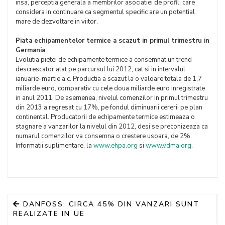
insa, perceptia generala a membrilor asociatiei de profil, care
considera in continuare ca segmentul specific are un potential
mare de dezvoltare in viitor.
Piata echipamentelor termice a scazut in primul trimestru in
Germania
Evolutia pietei de echipamente termice a consemnat un trend
descrescator atat pe parcursul lui 2012, cat si in intervalul
ianuarie-martie a.c. Productia a scazut la o valoare totala de 1,7
miliarde euro, comparativ cu cele doua miliarde euro inregistrate
in anul 2011. De asemenea, nivelul comenzilor in primul trimestru
din 2013 a regresat cu 17%, pe fondul diminuarii cererii pe plan
continental. Producatorii de echipamente termice estimeaza o
stagnare a vanzarilor la nivelul din 2012, desi se preconizeaza ca
numarul comenzilor va consemna o crestere usoara, de 2%.
Informatii suplimentare, la
www.ehpa.org
si
www.vdma.org
.
DANFOSS: CIRCA 45% DIN VANZARI SUNT
REALIZATE IN UE