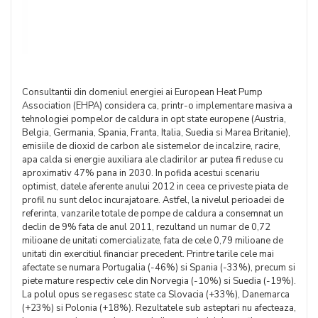
Consultantii din domeniul energiei ai European Heat Pump
Association (EHPA) considera ca, printr-o implementare masiva a
tehnologiei pompelor de caldura in opt state europene (Austria,
Belgia, Germania, Spania, Franta, Italia, Suedia si Marea Britanie),
emisiile de dioxid de carbon ale sistemelor de incalzire, racire,
apa calda si energie auxiliara ale cladirilor ar putea fi reduse cu
aproximativ 47% pana in 2030. In pofida acestui scenariu
optimist, datele aferente anului 2012 in ceea ce priveste piata de
profil nu sunt deloc incurajatoare. Astfel, la nivelul perioadei de
referinta, vanzarile totale de pompe de caldura a consemnat un
declin de 9% fata de anul 2011, rezultand un numar de 0,72
milioane de unitati comercializate, fata de cele 0,79 milioane de
unitati din exercitiul financiar precedent. Printre tarile cele mai
afectate se numara Portugalia (-46%) si Spania (-33%), precum si
piete mature respectiv cele din Norvegia (-10%) si Suedia (-19%).
La polul opus se regasesc state ca Slovacia (+33%), Danemarca
(+23%) si Polonia (+18%). Rezultatele sub asteptari nu afecteaza,