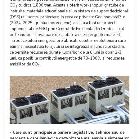
CO
cu circa 1.800 t/an. Acesta a oferit workshopuri gratuite de
2
instruire, materiale educationale si un sistem de suport decizional
(DSS) util pentru proiectare. In ceea ce priveste GeoInnovatePile
(2024-2025, granturi norvegiene), acesta a fost un proiect
implementat de SRG prin Centrul de Excelenta din Oradea, axat
pe tehnologii inovatoare de captare a energiei geotermale. El
introduce piloti energetici prefabricati, solutie revolutionara care
elimina necesitatea forajului si se integreaza in fundatiile cladirii,
ce permite reducerea duratei lucrarilor de la 6 luni la doar 2-3
luni, cu posibile contributii energetice de 70-100% si reducerea
emisiilor de CO
.
2
- Care sunt principalele bariere legislative, tehnice sau de
perceptie care impiedica dezvoltarea mai ampla a sistemelor