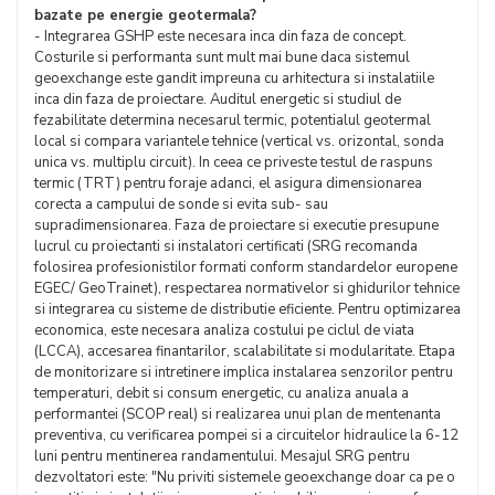
bazate pe energie geotermala?
- Integrarea GSHP este necesara inca din faza de concept.
Costurile si performanta sunt mult mai bune daca sistemul
geoexchange este gandit impreuna cu arhitectura si instalatiile
inca din faza de proiectare. Auditul energetic si studiul de
fezabilitate determina necesarul termic, potentialul geotermal
local si compara variantele tehnice (vertical vs. orizontal, sonda
unica vs. multiplu circuit). In ceea ce priveste testul de raspuns
termic (TRT) pentru foraje adanci, el asigura dimensionarea
corecta a campului de sonde si evita sub- sau
supradimensionarea. Faza de proiectare si executie presupune
lucrul cu proiectanti si instalatori certificati (SRG recomanda
folosirea profesionistilor formati conform standardelor europene
EGEC/ GeoTrainet), respectarea normativelor si ghidurilor tehnice
si integrarea cu sisteme de distributie eficiente. Pentru optimizarea
economica, este necesara analiza costului pe ciclul de viata
(LCCA), accesarea finantarilor, scalabilitate si modularitate. Etapa
de monitorizare si intretinere implica instalarea senzorilor pentru
temperaturi, debit si consum energetic, cu analiza anuala a
performantei (SCOP real) si realizarea unui plan de mentenanta
preventiva, cu verificarea pompei si a circuitelor hidraulice la 6-12
luni pentru mentinerea randamentului. Mesajul SRG pentru
dezvoltatori este: "Nu priviti sistemele geoexchange doar ca pe o