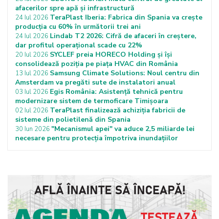
afacerilor spre apă și infrastructură
TeraPlast Iberia: Fabrica din Spania va crește
24 Iul 2026
producția cu 60% în următorii trei ani
Lindab T2 2026: Cifră de afaceri în creștere,
24 Iul 2026
dar profitul operațional scade cu 22%
SYCLEF preia HORECO Holding și își
20 Iul 2026
consolidează poziția pe piața HVAC din România
Samsung Climate Solutions: Noul centru din
13 Iul 2026
Amsterdam va pregăti sute de instalatori anual
Egis România: Asistență tehnică pentru
03 Iul 2026
modernizare sistem de termoficare Timișoara
TeraPlast finalizează achiziția fabricii de
02 Iul 2026
sisteme din polietilenă din Spania
"Mecanismul apei" va aduce 2,5 miliarde lei
30 Iun 2026
necesare pentru protecţia împotriva inundaţiilor