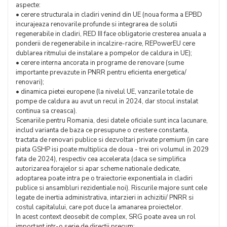
aspecte:
• cerere structurala in cladiri venind din UE (noua forma a EPBD
incurajeaza renovarile profunde si integrarea de solutii
regenerabile in cladiri, RED III face obligatorie cresterea anuala a
ponderii de regenerabile in incalzire-racire, REPowerEU cere
dublarea ritmului de instalare a pompelor de caldura in UE);
• cerere interna ancorata in programe de renovare (sume
importante prevazute in PNRR pentru eficienta energetica/
renovari);
• dinamica pietei europene (la nivelul UE, vanzarile totale de
pompe de caldura au avut un recul in 2024, dar stocul instalat
continua sa creasca).
Scenariile pentru Romania, desi datele oficiale sunt inca lacunare,
includ varianta de baza ce presupune o crestere constanta,
tractata de renovari publice si dezvoltari private premium (in care
piata GSHP isi poate multiplica de doua - trei ori volumul in 2029
fata de 2024), respectiv cea accelerata (daca se simplifica
autorizarea forajelor si apar scheme nationale dedicate,
adoptarea poate intra pe o traiectorie exponentiala in cladiri
publice si ansambluri rezidentiale noi). Riscurile majore sunt cele
legate de inertia administrativa, intarzieri in achizitii/ PNRR si
costul capitalului, care pot duce la amanarea proiectelor.
In acest context deosebit de complex, SRG poate avea un rol
important intr-o serie de directii precum: