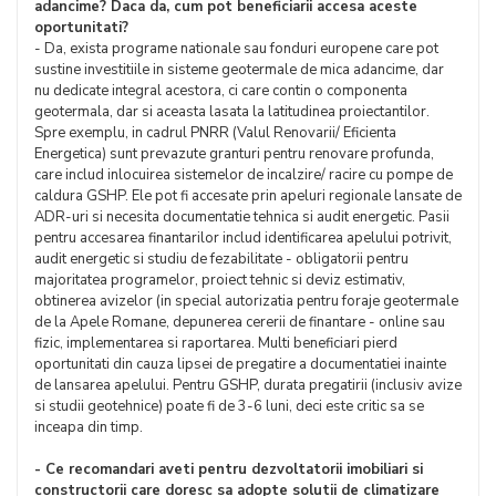
adancime? Daca da, cum pot beneficiarii accesa aceste
oportunitati?
- Da, exista programe nationale sau fonduri europene care pot
sustine investitiile in sisteme geotermale de mica adancime, dar
nu dedicate integral acestora, ci care contin o componenta
geotermala, dar si aceasta lasata la latitudinea proiectantilor.
Spre exemplu, in cadrul PNRR (Valul Renovarii/ Eficienta
Energetica) sunt prevazute granturi pentru renovare profunda,
care includ inlocuirea sistemelor de incalzire/ racire cu pompe de
caldura GSHP. Ele pot fi accesate prin apeluri regionale lansate de
ADR-uri si necesita documentatie tehnica si audit energetic. Pasii
pentru accesarea finantarilor includ identificarea apelului potrivit,
audit energetic si studiu de fezabilitate - obligatorii pentru
majoritatea programelor, proiect tehnic si deviz estimativ,
obtinerea avizelor (in special autorizatia pentru foraje geotermale
de la Apele Romane, depunerea cererii de finantare - online sau
fizic, implementarea si raportarea. Multi beneficiari pierd
oportunitati din cauza lipsei de pregatire a documentatiei inainte
de lansarea apelului. Pentru GSHP, durata pregatirii (inclusiv avize
si studii geotehnice) poate fi de 3-6 luni, deci este critic sa se
inceapa din timp.
- Ce recomandari aveti pentru dezvoltatorii imobiliari si
constructorii care doresc sa adopte solutii de climatizare