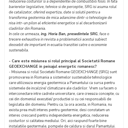
reducerea costurilor si a dependentei de combustibili fosili. In fata
barierelor legislative, tehnice si de perceptie, SRG isi asuma rolul
de catalizator, oferind expertiza, date si solutii pentru a
transforma geotermia de mica adancime dintr-o tehnologie de
nisa intr-un pilon al eficientei energetice si al decarbonizarii
cladirilor din Romania.
In cele ce urmeaza,
ing. Horia Ban, presedintele SRG
, face o
trecere exhaustiva in revista a problematicii acestui subiect
deosebit de important in ecuatia tranzitiei catre o economie
sustenabila.
- Care este misiunea si rolul principal al Societatii Romane
GEOEXCHANGE in peisajul energetic romanesc?
- Misiunea si rolul Societatii Romane GEOEXCHANGE (SRG) sunt
promovarea in Romania a sistemelor sustenabile tehnologice
care utilizeaza energia geotermica a Pamantului ca sursa pentru
sistemele de incalzire/ climatizare ale cladirilor. Vrem sa facem o
interconectare intre cadrele universitare, care creeaza concepte, cu
cei din domeniul executiei/ productiei si cu cei responsabili de
legislatia din domeniu. Pentru ca, la ora acesta, in Romania, nu
exista prea mult interes pentru geotermie, desi constatam un
interes crescand pentru independenta energetica, reducerea
costurilor si calitatea mediului. Ori, aici raspund foarte bine
instalatiile geotermale, pompele de caldura si darul Pamantului.