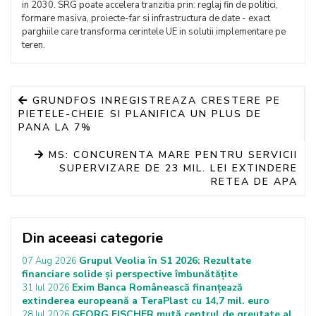
in 2030. SRG poate accelera tranzitia prin: reglaj fin de politici,
formare masiva, proiecte-far si infrastructura de date - exact
parghiile care transforma cerintele UE in solutii implementare pe
teren.
GRUNDFOS INREGISTREAZA CRESTERE PE
PIETELE-CHEIE SI PLANIFICA UN PLUS DE
PANA LA 7%
MS: CONCURENTA MARE PENTRU SERVICII
SUPERVIZARE DE 23 MIL. LEI EXTINDERE
RETEA DE APA
Din aceeasi categorie
Grupul Veolia în S1 2026: Rezultate
07 Aug 2026
financiare solide și perspective îmbunătățite
Exim Banca Românească finanțează
31 Iul 2026
extinderea europeană a TeraPlast cu 14,7 mil. euro
GEORG FISCHER mută centrul de greutate al
28 Iul 2026