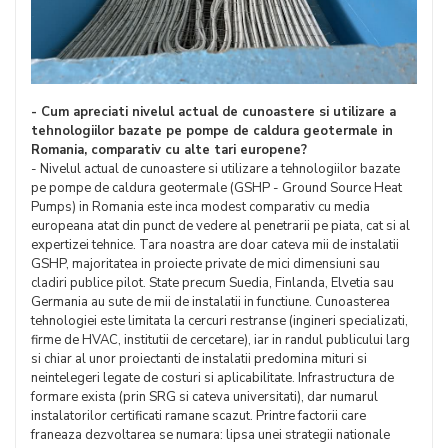
- Cum apreciati nivelul actual de cunoastere si utilizare a
tehnologiilor bazate pe pompe de caldura geotermale in
Romania, comparativ cu alte tari europene?
- Nivelul actual de cunoastere si utilizare a tehnologiilor bazate
pe pompe de caldura geotermale (GSHP - Ground Source Heat
Pumps) in Romania este inca modest comparativ cu media
europeana atat din punct de vedere al penetrarii pe piata, cat si al
expertizei tehnice. Tara noastra are doar cateva mii de instalatii
GSHP, majoritatea in proiecte private de mici dimensiuni sau
cladiri publice pilot. State precum Suedia, Finlanda, Elvetia sau
Germania au sute de mii de instalatii in functiune. Cunoasterea
tehnologiei este limitata la cercuri restranse (ingineri specializati,
firme de HVAC, institutii de cercetare), iar in randul publicului larg
si chiar al unor proiectanti de instalatii predomina mituri si
neintelegeri legate de costuri si aplicabilitate. Infrastructura de
formare exista (prin SRG si cateva universitati), dar numarul
instalatorilor certificati ramane scazut. Printre factorii care
franeaza dezvoltarea se numara: lipsa unei strategii nationale