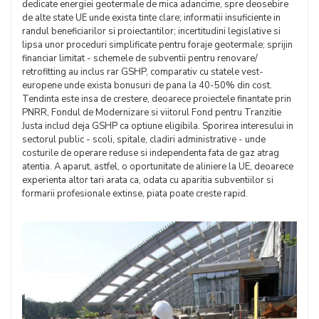
dedicate energiei geotermale de mica adancime, spre deosebire
de alte state UE unde exista tinte clare; informatii insuficiente in
randul beneficiarilor si proiectantilor; incertitudini legislative si
lipsa unor proceduri simplificate pentru foraje geotermale; sprijin
financiar limitat - schemele de subventii pentru renovare/
retrofitting au inclus rar GSHP, comparativ cu statele vest-
europene unde exista bonusuri de pana la 40-50% din cost.
Tendinta este insa de crestere, deoarece proiectele finantate prin
PNRR, Fondul de Modernizare si viitorul Fond pentru Tranzitie
Justa includ deja GSHP ca optiune eligibila. Sporirea interesului in
sectorul public - scoli, spitale, cladiri administrative - unde
costurile de operare reduse si independenta fata de gaz atrag
atentia. A aparut, astfel, o oportunitate de aliniere la UE, deoarece
experienta altor tari arata ca, odata cu aparitia subventiilor si
formarii profesionale extinse, piata poate creste rapid.