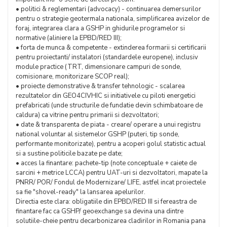
• politici & reglementari (advocacy) - continuarea demersurilor
pentru o strategie geotermala nationala, simplificarea avizelor de
foraj, integrarea clara a GSHP in ghidurile programelor si
normative (aliniere la EPBD/RED III);
• forta de munca & competente - extinderea formarii si certificarii
pentru proiectanti/ instalatori (standardele europene), inclusiv
module practice (TRT, dimensionare campuri de sonde,
comisionare, monitorizare SCOP real);
• proiecte demonstrative & transfer tehnologic - scalarea
rezultatelor din GEO4CIVHIC si initiativele cu piloti energetici
prefabricati (unde structurile de fundatie devin schimbatoare de
caldura) ca vitrine pentru primarii si dezvoltatori;
• date & transparenta de piata - creare/ operare a unui registru
national voluntar al sistemelor GSHP (puteri, tip sonde,
performante monitorizate), pentru a acoperi golul statistic actual
si a sustine politicile bazate pe date;
• acces la finantare: pachete-tip (note conceptuale + caiete de
sarcini + metrice LCCA) pentru UAT-uri si dezvoltatori, mapate la
PNRR/ POR/ Fondul de Modernizare/ LIFE, astfel incat proiectele
sa fie "shovel-ready" la lansarea apelurilor.
Directia este clara: obligatiile din EPBD/RED III si fereastra de
finantare fac ca GSHP/ geoexchange sa devina una dintre
solutiile-cheie pentru decarbonizarea cladirilor in Romania pana