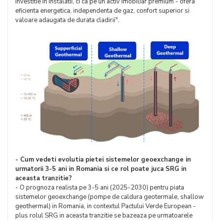
investitie in instalatii, ci ca pe un activ imobiliar premium - ofera
eficienta energetica, independenta de gaz, confort superior si
valoare adaugata de durata cladirii".
- Cum vedeti evolutia pietei sistemelor geoexchange in
urmatorii 3-5 ani in Romania si ce rol poate juca SRG in
aceasta tranzitie?
- O prognoza realista pe 3-5 ani (2025-2030) pentru piata
sistemelor geoexchange (pompe de caldura geotermale, shallow
geothermal) in Romania, in contextul Pactului Verde European -
plus rolul SRG in aceasta tranzitie se bazeaza pe urmatoarele