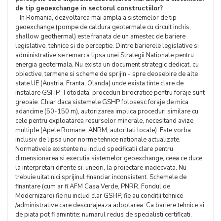
de tip geoexchange in sectorul constructiilor?
- In Romania, dezvoltarea mai ampla a sistemelor de tip
geoexchange (pompe de caldura geotermale cu circuit inchis,
shallow geothermal) este franata de un amestec de bariere
legislative, tehnice si de perceptie. Dintre barierele legislative si
administrative se remarca lipsa unei Strategii Nationale pentru
energia geotermala. Nu exista un document strategic dedicat, cu
obiective, termene si scheme de sprijin - spre deosebire de alte
state UE (Austria, Franta, Olanda) unde exista tinte clare de
instalare GSHP. Totodata, proceduri birocratice pentru foraje sunt
greoaie. Chiar daca sistemele GSHP folosesc foraje de mica
adancime (50-150 m), autorizarea implica proceduri similare cu
cele pentru exploatarea resurselor minerale, necesitand avize
multiple (Apele Romane, ANRM, autoritati locale). Este vorba
inclusiv de lipsa unor norme tehnice nationale actualizate.
Normativele existente nu includ specificatii clare pentru
dimensionarea si executia sistemelor geoexchange, ceea ce duce
la interpretari diferite si, uneori, la proiectare inadecvata. Nu
trebuie uitat nici sprijinul financiar inconsistent. Schemele de
finantare (cum ar fi AFM Casa Verde, PNRR, Fondul de
Modernizare) fie nu includ clar GSHP, fie au conditii tehnice
/administrative care descurajeaza adoptarea. Ca bariere tehnice si
de piata pot fi amintite: numarul redus de specialisti certificati,