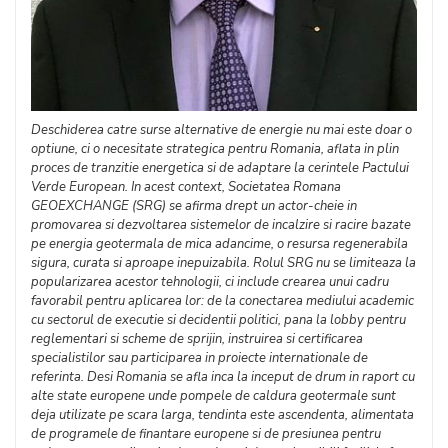
Deschiderea catre surse alternative de energie nu mai este doar o
optiune, ci o necesitate strategica pentru Romania, aflata in plin
proces de tranzitie energetica si de adaptare la cerintele Pactului
Verde European. In acest context, Societatea Romana
GEOEXCHANGE (SRG) se afirma drept un actor-cheie in
promovarea si dezvoltarea sistemelor de incalzire si racire bazate
pe energia geotermala de mica adancime, o resursa regenerabila
sigura, curata si aproape inepuizabila. Rolul SRG nu se limiteaza la
popularizarea acestor tehnologii, ci include crearea unui cadru
favorabil pentru aplicarea lor: de la conectarea mediului academic
cu sectorul de executie si decidentii politici, pana la lobby pentru
reglementari si scheme de sprijin, instruirea si certificarea
specialistilor sau participarea in proiecte internationale de
referinta. Desi Romania se afla inca la inceput de drum in raport cu
alte state europene unde pompele de caldura geotermale sunt
deja utilizate pe scara larga, tendinta este ascendenta, alimentata
de programele de finantare europene si de presiunea pentru