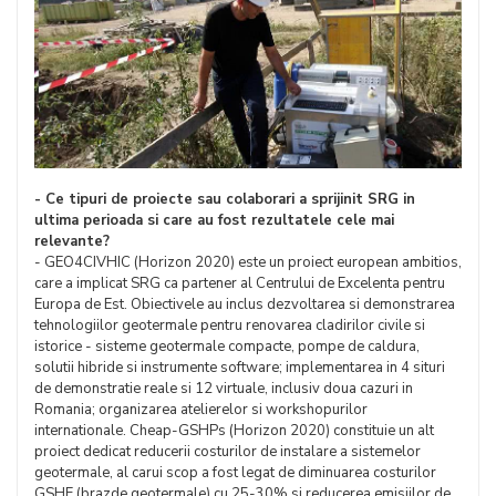
- Ce tipuri de proiecte sau colaborari a sprijinit SRG in
ultima perioada si care au fost rezultatele cele mai
relevante?
- GEO4CIVHIC (Horizon 2020) este un proiect european ambitios,
care a implicat SRG ca partener al Centrului de Excelenta pentru
Europa de Est. Obiectivele au inclus dezvoltarea si demonstrarea
tehnologiilor geotermale pentru renovarea cladirilor civile si
istorice - sisteme geotermale compacte, pompe de caldura,
solutii hibride si instrumente software; implementarea in 4 situri
de demonstratie reale si 12 virtuale, inclusiv doua cazuri in
Romania; organizarea atelierelor si workshopurilor
internationale. Cheap-GSHPs (Horizon 2020) constituie un alt
proiect dedicat reducerii costurilor de instalare a sistemelor
geotermale, al carui scop a fost legat de diminuarea costurilor
GSHE (brazde geotermale) cu 25-30% si reducerea emisiilor de