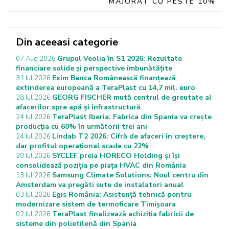
MAJORAT CU PESTE 10%
Din aceeasi categorie
Grupul Veolia în S1 2026: Rezultate
07 Aug 2026
financiare solide și perspective îmbunătățite
Exim Banca Românească finanțează
31 Iul 2026
extinderea europeană a TeraPlast cu 14,7 mil. euro
GEORG FISCHER mută centrul de greutate al
28 Iul 2026
afacerilor spre apă și infrastructură
TeraPlast Iberia: Fabrica din Spania va crește
24 Iul 2026
producția cu 60% în următorii trei ani
Lindab T2 2026: Cifră de afaceri în creștere,
24 Iul 2026
dar profitul operațional scade cu 22%
SYCLEF preia HORECO Holding și își
20 Iul 2026
consolidează poziția pe piața HVAC din România
Samsung Climate Solutions: Noul centru din
13 Iul 2026
Amsterdam va pregăti sute de instalatori anual
Egis România: Asistență tehnică pentru
03 Iul 2026
modernizare sistem de termoficare Timișoara
TeraPlast finalizează achiziția fabricii de
02 Iul 2026
sisteme din polietilenă din Spania