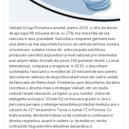
Vaillant Group Romania a anuntat, pentru 2015, o cifra de afaceri
de aproape 98 milioane de lei, cu 27% mai mare fata de cea
realizata in anul precedent. Subsidiara companiei germane este
unul dintre cei mai importanti furnizori de centrale termice, boilere,
convectoare, sisteme solare etc. activi pe piata autohtona,
produsele sale fiind disponibile la nivel national prin intermediul
unei ample retele, formate din peste 100 parteneri directi. La nivel
international, compania a inregistrat, in 2015, o dezvoltare
sustenabila, realizand o investitie de 10 milioane de euro pentru
dezvoltarea centrului de dispozitive electronice din cadrul unitatii
de fabricatie din Remscheid. Orientarea spre dezvoltarea durabila
constituie o directie cheie a strategiei Vaillant, intr-un studiu
realizat recent relevandu-se faptul ca asa-numitul „indice de
inteligenta ecologica” (Green IQ) ce masoara gradul in care o
persoana percepe si intelege necesitatea protectiei mediului are o
valoare de 127 de puncte in Turcia si numai 72 in Polonia. Cu
toate acestea, eforturile trebuie sa fie sustinute in continuare in
directia respectiva, avand in vedere ca, de multe ori, exista
contradictii flagrante intre atitudinea declarativa si