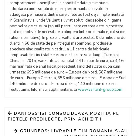
comportamentul nemijlocit. In conditiile date, se impune
adoptarea unor solutii de mare performanta si o valoare
adaugata pe masura, dintre care unele au fost deja implementate
in Scandinavia, unde Vaillant a livrat solutii deosebite din gama
pompelor de caldura (solutii pentru care cererea este in crestere
atat din motive de necesitate a atingerii tintelor climatice, cat si din
ratiuni normative). In prezent, Vaillant are peste 30 de milioane de
clienti in 60 de state de pe intregul mapamond, produsele
specifice fiind realizate in cadrul a 11 centre de fabricatie
(amplasate in cinci state europene, la care se adauga Turcia si
China). In 2015, vanzarile au cumulat 2,41 miliarde euro, cu 3,4%
mai mari fata de anul fiscal precedent, fiind defalcate dupa cum
urmeaza: 695 milioane de euro – Europa de Nord, 587 milioane
de euro – Europa Centrala, 556 milioane de euro – Europa de Sud,
440 milioane de euro – Europa de Est, 140 milioane de euro –
restul lumii. Informatii suplimentare, la
www.vaiilant-group.com
DANFOSS ISI CONSOLIDEAZA POZITIA PE
PIETELE PREDILECTE, PRIN ACHIZITII
GRUNDFOS: LIVRARILE DIN ROMANIA S-AU