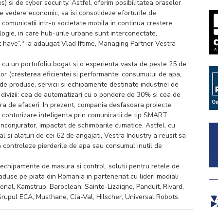
es) si de cyber security. Astfel, oferim posibilitatea oraselor
e vedere economic, sa isi consolideze eforturile de
i comunicatii intr-o societate mobila in continua crestere.
ogie, in care hub-urile urbane sunt interconectate,
st have”." ,a adaugat Vlad Iftime, Managing Partner Vestra
cu un portofoliu bogat si o experienta vasta de peste 25 de
lor (cresterea eficientei si performantei consumului de apa,
 de produse, servicii si echipamente destinate industriei de
 divizii: cea de automatizari cu o pondere de 30% si cea de
ra de afaceri. In prezent, compania desfasoara proiecte
e contorizare inteligenta prin comunicatii de tip SMART
inconjurator, impactat de schimbarile climatice. Astfel, cu
ial si alaturi de cei 62 de angajati, Vestra Industry a reusit sa
sa controleze pierderile de apa sau consumul inutil de
echipamente de masura si control, solutii pentru retele de
aduse pe piata din Romania in parteneriat cu lideri modiali
nal, Kamstrup, Baroclean, Sainte-Lizaigne, Panduit, Rivard,
rupul ECA, Musthane, Cla-Val, Hilscher, Universal Robots.