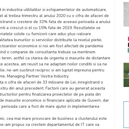
t in industria utilitatilor si echipamentelor de automatizare,
at al treilea trimestru al anului 2020 cu o cifra de afaceri de
gistrand o crestere de 32% fata de aceeasi perioada a anului
ienti a crescut si el cu 15% fata de 2019. Rezultatele se
iatele solide cu furnizorii care aduc plus-valoare
itatea bunurilor si serviciilor distribuite la nivelul pietei.
ectoarelor economice si noi am fost afectati de pandemia
iind o companie de consultanta trebuie sa mentinem
 teren, astfel ca starea de urgenta si masurile de distantare
te acestea, am reusit sa ne adaptam noilor conditii si sa ne
milie, ne-am sustinut reciproc si am luptat impreuna pentru
time, Managing Partner Vestra Industry.
ata o cifra de afaceri de 33 milioane de Lei, inregistrand o
stru din anul precedent. Factorii care au generat aceasta
uctorilor pentru finalizarea proiectelor de pe piata din
de masurile economice si financiare aplicate de Guvern, dar
 perioada care a fost de mare ajutor in implementarea
mic, cea mai mare provocare de business a clusterului este
21 ne-am propus sa crestem departamentul de IT care va