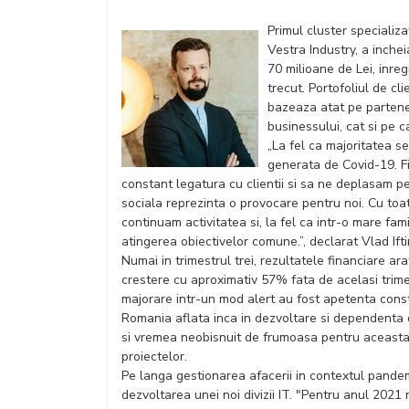
Primul cluster specializa
Vestra Industry, a inchei
70 milioane de Lei, inre
trecut. Portofoliul de cl
bazeaza atat pe partener
businessului, cat si pe cal
„La fel ca majoritatea s
generata de Covid-19. F
constant legatura cu clientii si sa ne deplasam pe
sociala reprezinta o provocare pentru noi. Cu toa
continuam activitatea si, la fel ca intr-o mare fa
atingerea obiectivelor comune.”, declarat Vlad If
Numai in trimestrul trei, rezultatele financiare ar
crestere cu aproximativ 57% fata de acelasi trime
majorare intr-un mod alert au fost apetenta constr
Romania aflata inca in dezvoltare si dependenta 
si vremea neobisnuit de frumoasa pentru aceasta
proiectelor.
Pe langa gestionarea afacerii in contextul pande
dezvoltarea unei noi divizii IT. "Pentru anul 20