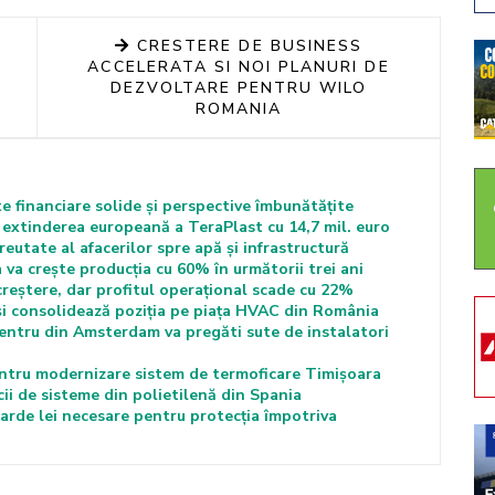
CRESTERE DE BUSINESS
ACCELERATA SI NOI PLANURI DE
DEZVOLTARE PENTRU WILO
ROMANIA
e financiare solide și perspective îmbunătățite
extinderea europeană a TeraPlast cu 14,7 mil. euro
tate al afacerilor spre apă și infrastructură
 va crește producția cu 60% în următorii trei ani
 creștere, dar profitul operațional scade cu 22%
i consolidează poziția pe piața HVAC din România
entru din Amsterdam va pregăti sute de instalatori
entru modernizare sistem de termoficare Timișoara
icii de sisteme din polietilenă din Spania
iarde lei necesare pentru protecţia împotriva