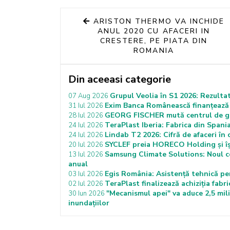
ARISTON THERMO VA INCHIDE
ANUL 2020 CU AFACERI IN
CRESTERE, PE PIATA DIN
ROMANIA
Din aceeasi categorie
Grupul Veolia în S1 2026: Rezultat
07 Aug 2026
Exim Banca Românească finanțează 
31 Iul 2026
GEORG FISCHER mută centrul de greu
28 Iul 2026
TeraPlast Iberia: Fabrica din Spania
24 Iul 2026
Lindab T2 2026: Cifră de afaceri în
24 Iul 2026
SYCLEF preia HORECO Holding și îș
20 Iul 2026
Samsung Climate Solutions: Noul c
13 Iul 2026
anual
Egis România: Asistență tehnică p
03 Iul 2026
TeraPlast finalizează achiziția fabr
02 Iul 2026
"Mecanismul apei" va aduce 2,5 mil
30 Iun 2026
inundaţiilor