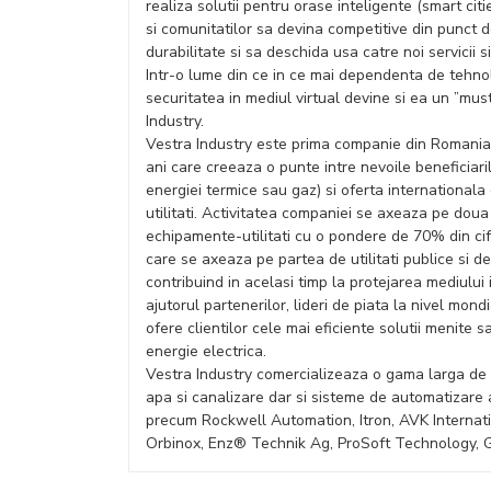
realiza solutii pentru orase inteligente (smart citi
si comunitatilor sa devina competitive din punct d
durabilitate si sa deschida usa catre noi servicii s
Intr-o lume din ce in ce mai dependenta de tehnol
securitatea in mediul virtual devine si ea un ”mu
Industry.
Vestra Industry este prima companie din Romania 
ani care creeaza o punte intre nevoile beneficiari
energiei termice sau gaz) si oferta internationala
utilitati. Activitatea companiei se axeaza pe doua
echipamente-utilitati cu o pondere de 70% din cif
care se axeaza pe partea de utilitati publice si d
contribuind in acelasi timp la protejarea mediului 
ajutorul partenerilor, lideri de piata la nivel mond
ofere clientilor cele mai eficiente solutii menite 
energie electrica.
Vestra Industry comercializeaza o gama larga de 
apa si canalizare dar si sisteme de automatizare 
precum Rockwell Automation, Itron, AVK Internatio
Orbinox, Enz® Technik Ag, ProSoft Technology, G