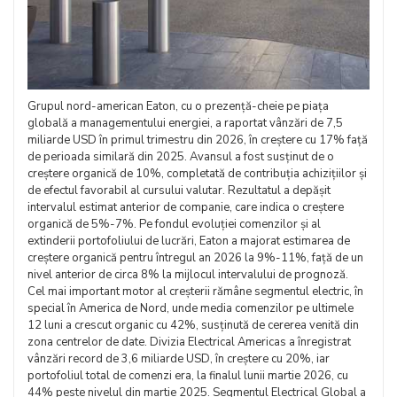
Grupul nord-american Eaton, cu o prezență-cheie pe piața
globală a managementului energiei, a raportat vânzări de 7,5
miliarde USD în primul trimestru din 2026, în creștere cu 17% față
de perioada similară din 2025. Avansul a fost susținut de o
creștere organică de 10%, completată de contribuția achizițiilor și
de efectul favorabil al cursului valutar. Rezultatul a depășit
intervalul estimat anterior de companie, care indica o creștere
organică de 5%-7%. Pe fondul evoluției comenzilor și al
extinderii portofoliului de lucrări, Eaton a majorat estimarea de
creștere organică pentru întregul an 2026 la 9%-11%, față de un
nivel anterior de circa 8% la mijlocul intervalului de prognoză.
Cel mai important motor al creșterii rămâne segmentul electric, în
special în America de Nord, unde media comenzilor pe ultimele
12 luni a crescut organic cu 42%, susținută de cererea venită din
zona centrelor de date. Divizia Electrical Americas a înregistrat
vânzări record de 3,6 miliarde USD, în creștere cu 20%, iar
portofoliul total de comenzi era, la finalul lunii martie 2026, cu
44% peste nivelul din martie 2025. Segmentul Electrical Global a