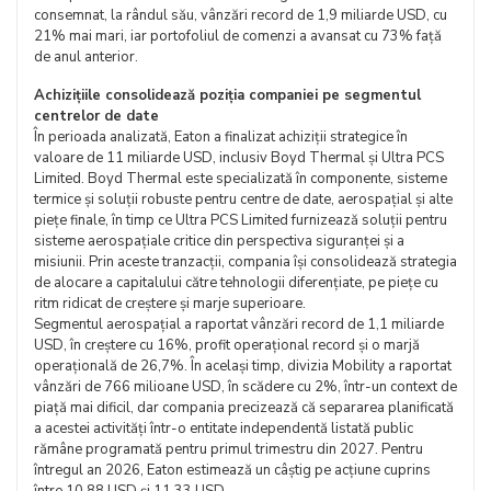
consemnat, la rândul său, vânzări record de 1,9 miliarde USD, cu
21% mai mari, iar portofoliul de comenzi a avansat cu 73% față
de anul anterior.
Achizițiile consolidează poziția companiei pe segmentul
centrelor de date
În perioada analizată, Eaton a finalizat achiziții strategice în
valoare de 11 miliarde USD, inclusiv Boyd Thermal și Ultra PCS
Limited. Boyd Thermal este specializată în componente, sisteme
termice și soluții robuste pentru centre de date, aerospațial și alte
piețe finale, în timp ce Ultra PCS Limited furnizează soluții pentru
sisteme aerospațiale critice din perspectiva siguranței și a
misiunii. Prin aceste tranzacții, compania își consolidează strategia
de alocare a capitalului către tehnologii diferențiate, pe piețe cu
ritm ridicat de creștere și marje superioare.
Segmentul aerospațial a raportat vânzări record de 1,1 miliarde
USD, în creștere cu 16%, profit operațional record și o marjă
operațională de 26,7%. În același timp, divizia Mobility a raportat
vânzări de 766 milioane USD, în scădere cu 2%, într-un context de
piață mai dificil, dar compania precizează că separarea planificată
a acestei activități într-o entitate independentă listată public
rămâne programată pentru primul trimestru din 2027. Pentru
întregul an 2026, Eaton estimează un câștig pe acțiune cuprins