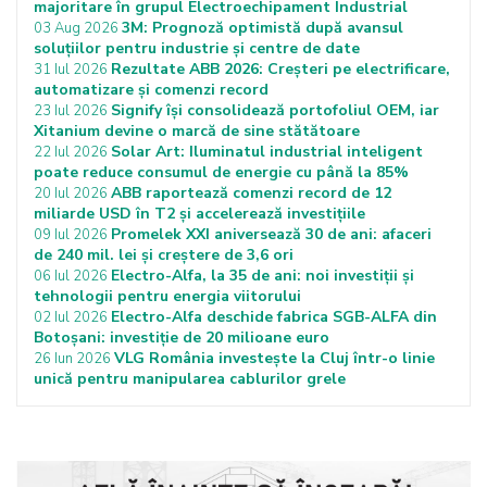
majoritare în grupul Electroechipament Industrial
3M: Prognoză optimistă după avansul
03 Aug 2026
soluțiilor pentru industrie și centre de date
Rezultate ABB 2026: Creșteri pe electrificare,
31 Iul 2026
automatizare și comenzi record
Signify își consolidează portofoliul OEM, iar
23 Iul 2026
Xitanium devine o marcă de sine stătătoare
Solar Art: Iluminatul industrial inteligent
22 Iul 2026
poate reduce consumul de energie cu până la 85%
ABB raportează comenzi record de 12
20 Iul 2026
miliarde USD în T2 și accelerează investițiile
Promelek XXI aniversează 30 de ani: afaceri
09 Iul 2026
de 240 mil. lei și creștere de 3,6 ori
Electro-Alfa, la 35 de ani: noi investiții și
06 Iul 2026
tehnologii pentru energia viitorului
Electro-Alfa deschide fabrica SGB-ALFA din
02 Iul 2026
Botoșani: investiție de 20 milioane euro
VLG România investește la Cluj într-o linie
26 Iun 2026
unică pentru manipularea cablurilor grele