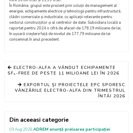
între 10,88 USD și 11,33 USD.
În România, grupul este prezent prin soluții de management al
energiei, echipamente electrice și tehnologii pentru infrastructură,
clădiri comerciale și industriale, cu aplicații relevante pentru
sectorul construcțiilor și al centrelor de date. Subsidiara locală a
raportat pentru 2024 o cifră de afaceri de 178,19 milioane de lei,
în ușoară creștere față de nivelul de 177,79 milioane de lei
consemnat în anul precedent.
ELECTRO-ALFA A VÂNDUT ECHIPAMENTE
SF₆-FREE DE PESTE 11 MILIOANE LEI ÎN 2026
EXPORTUL ȘI PROIECTELE EPC SPORESC
VÂNZĂRILE ELECTRO-ALFA DIN TRIMESTRUL
ÎNTÂI 2026
Din aceeasi categorie
ADREM anunță preluarea participației
03 Aug 2026