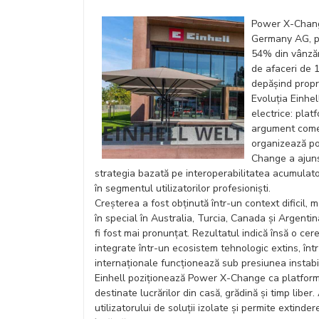
Power X-Change
Germany AG, p
54% din vânzăr
de afaceri de 1
depășind propri
Evoluția Einhel
electrice: pla
argument comerc
organizează po
Change a ajuns
strategia bazată pe interoperabilitatea acumulatori
în segmentul utilizatorilor profesioniști.
Creșterea a fost obținută într-un context dificil
în special în Australia, Turcia, Canada și Argenti
fi fost mai pronunțat. Rezultatul indică însă o cer
integrate într-un ecosistem tehnologic extins, în
internaționale funcționează sub presiunea instabili
Einhell poziționează Power X-Change ca platform
destinate lucrărilor din casă, grădină și timp lib
utilizatorului de soluții izolate și permite extind