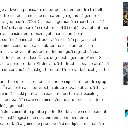
 a devenit principalul motor de creștere pentru Einhell
latforma de scule cu acumulatori ajungând să genereze
ile grupului în 2025. Compania germană a raportat o cifră
,157 miliarde euro, în creștere cu 4,3% față de anul anterior,
ile estimări pentru exercițiul financiar încheiat.
l confirmă o mutație structurală vizibilă în piața sculelor
tformele comune de acumulatori nu mai sunt doar un
ial, ci devin infrastructura tehnologică în jurul căreia se
rtofoliile de produse. În cazul grupului german, Power X-
 la o pondere de 54% din vânzările totale, ceea ce arată că
lor continuă să câștige teren atât în zona de bricolaj, cât și
, marcat de deprecierea unor monede importante pentru grup,
na. În absența acestor efecte valutare, avansul vânzărilor ar
ere încă solidă pentru echipamente portabile, flexibile și
tr-o perioadă în care consumul rămâne prudent, iar piețele
tății geopolitice.
ă de acumulatori pentru peste 350 de scule și echipamente
er. Această logică de ecosistem reduce dependența
erea treptată a gamei de produse fără multiplicarea inutilă a