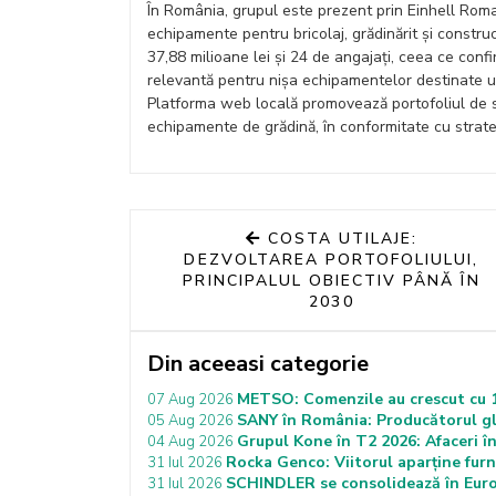
În România, grupul este prezent prin Einhell Roman
echipamente pentru bricolaj, grădinărit și construc
37,88 milioane lei și 24 de angajați, ceea ce con
relevantă pentru nișa echipamentelor destinate utili
Platforma web locală promovează portofoliul de sc
echipamente de grădină, în conformitate cu strate
COSTA UTILAJE:
DEZVOLTAREA PORTOFOLIULUI,
PRINCIPALUL OBIECTIV PÂNĂ ÎN
2030
Din aceeasi categorie
METSO: Comenzile au crescut cu 12
07 Aug 2026
SANY în România: Producătorul gl
05 Aug 2026
Grupul Kone în T2 2026: Afaceri în
04 Aug 2026
Rocka Genco: Viitorul aparține furn
31 Iul 2026
SCHINDLER se consolidează în Europ
31 Iul 2026