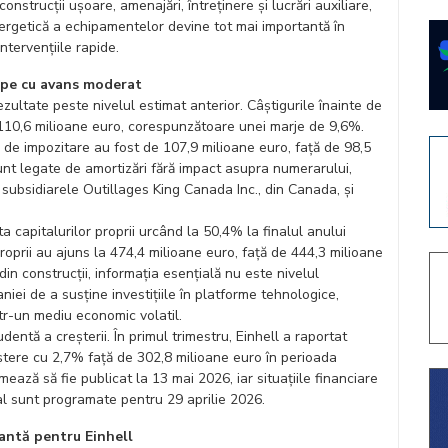
onstrucții ușoare, amenajări, întreținere și lucrări auxiliare,
nergetică a echipamentelor devine tot mai importantă în
intervențiile rapide.
cepe cu avans moderat
zultate peste nivelul estimat anterior. Câștigurile înainte de
 110,6 milioane euro, corespunzătoare unei marje de 9,6%.
 de impozitare au fost de 107,9 milioane euro, față de 98,5
nt legate de amortizări fără impact asupra numerarului,
 subsidiarele Outillages King Canada Inc., din Canada, și
ta capitalurilor proprii urcând la 50,4% la finalul anului
oprii au ajuns la 474,4 milioane euro, față de 444,3 milioane
 din construcții, informația esențială nu este nivelul
niei de a susține investițiile în platforme tehnologice,
tr-un mediu economic volatil.
entă a creșterii. În primul trimestru, Einhell a raportat
eștere cu 2,7% față de 302,8 milioane euro în perioada
mează să fie publicat la 13 mai 2026, iar situațiile financiare
al sunt programate pentru 29 aprilie 2026.
antă pentru Einhell