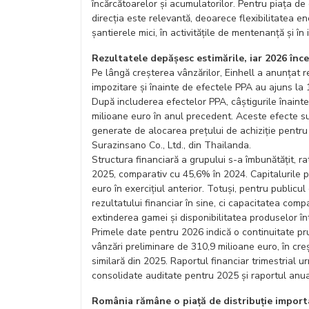
încărcătoarelor și acumulatorilor. Pentru piața de c
direcția este relevantă, deoarece flexibilitatea e
șantierele mici, în activitățile de mentenanță și în 
Rezultatele depășesc estimările, iar 2026 în
Pe lângă creșterea vânzărilor, Einhell a anunțat re
impozitare și înainte de efectele PPA au ajuns la
După includerea efectelor PPA, câștigurile înainte
milioane euro în anul precedent. Aceste efecte su
generate de alocarea prețului de achiziție pentru
Surazinsano Co., Ltd., din Thailanda.
Structura financiară a grupului s-a îmbunătățit, ra
2025, comparativ cu 45,6% în 2024. Capitalurile pr
euro în exercițiul anterior. Totuși, pentru publicul
rezultatului financiar în sine, ci capacitatea compa
extinderea gamei și disponibilitatea produselor în
Primele date pentru 2026 indică o continuitate prud
vânzări preliminare de 310,9 milioane euro, în cr
similară din 2025. Raportul financiar trimestrial ur
consolidate auditate pentru 2025 și raportul anu
România rămâne o piață de distribuție import