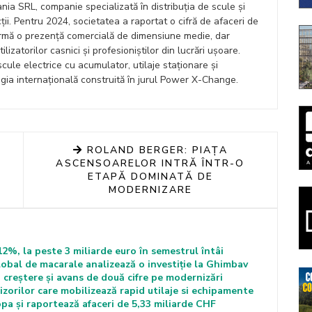
ia SRL, companie specializată în distribuția de scule și
ții. Pentru 2024, societatea a raportat o cifră de afaceri de
firmă o prezență comercială de dimensiune medie, dar
zatorilor casnici și profesioniștilor din lucrări ușoare.
ule electrice cu acumulator, utilaje staționare și
gia internațională construită în jurul Power X-Change.
ROLAND BERGER: PIAȚA
ASCENSOARELOR INTRĂ ÎNTR-O
ETAPĂ DOMINATĂ DE
MODERNIZARE
%, la peste 3 miliarde euro în semestrul întâi
obal de macarale analizează o investiție la Ghimbav
 creștere și avans de două cifre pe modernizări
izorilor care mobilizează rapid utilaje si echipamente
a și raportează afaceri de 5,33 miliarde CHF