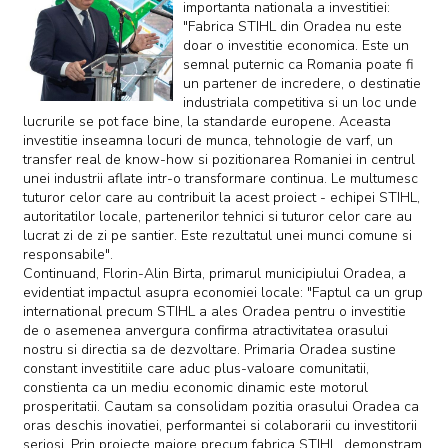
importanta nationala a investitiei:
"Fabrica STIHL din Oradea nu este
doar o investitie economica. Este un
semnal puternic ca Romania poate fi
un partener de incredere, o destinatie
industriala competitiva si un loc unde
lucrurile se pot face bine, la standarde europene. Aceasta
investitie inseamna locuri de munca, tehnologie de varf, un
transfer real de know-how si pozitionarea Romaniei in centrul
unei industrii aflate intr-o transformare continua. Le multumesc
tuturor celor care au contribuit la acest proiect - echipei STIHL,
autoritatilor locale, partenerilor tehnici si tuturor celor care au
lucrat zi de zi pe santier. Este rezultatul unei munci comune si
responsabile".
Continuand, Florin-Alin Birta, primarul municipiului Oradea, a
evidentiat impactul asupra economiei locale: "Faptul ca un grup
international precum STIHL a ales Oradea pentru o investitie
de o asemenea anvergura confirma atractivitatea orasului
nostru si directia sa de dezvoltare. Primaria Oradea sustine
constant investitiile care aduc plus-valoare comunitatii,
constienta ca un mediu economic dinamic este motorul
prosperitatii. Cautam sa consolidam pozitia orasului Oradea ca
oras deschis inovatiei, performantei si colaborarii cu investitorii
seriosi. Prin proiecte majore precum fabrica STIHL, demonstram