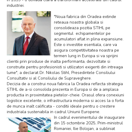
industriei.
"Noua fabrica din Oradea extinde
reteaua noastra globala si
consolideaza pozitia STIHL pe
segmentul echipamentelor pe
acumulatori aflat in plina expansiune.
Este o investitie esentiala, care va
asigura competitivitatea noastra pe
termen lung in Europa si va sprijini
clientii prin produse de inalta performanta, dezvoltate si
construite pentru profesionisti si utilizatori exigenti din intreaga
lume", a declarat Dr. Nikolas Stihl, Presedintele Consiliului
Consultativ si al Consiliului de Supraveghere.
Decizia de a construi noua fabrica la Oradea reflecta strategia
STIHL de a-si consolida prezenta in Europa si de a amplasa
productia in proximitatea pietelor-cheie. Orasul ofera conexiuni
logistice excelente, o infrastructura moderna si acces la o forta
de munca inalt calificata - conditii ideale pentru o crestere
industriala sustenabila in cadrul Uniunii Europene.
In cadrul evenimentului de inaugurare
din 15 octombrie 2025, Prim-ministrul
Romaniei, Ilie Bolojan, a subliniat