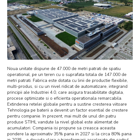
Noua unitate dispune de 47.000 de metri patrati de spatiu
operational, pe un teren cu o suprafata totala de 147.000 de
metri patrati. Fabrica este dotata cu linii de productie flexibile,
multi-produs, si cu un nivel ridicat de automatizare, integrand
principii ale Industriei 4.0, care asigura trasabilitate digitala,
procese optimizate si o eficienta operationala remarcabila.
Extinderea retelei globale pentru a sustine cresterea viitoare
Tehnologia pe baterii a devenit un factor esential de crestere
pentru companie. In prezent, mai mult de unul din patru
produse STIHL vandute la nivel global este alimentat de
acumulatori. Compania isi propune sa creasca aceasta
pondere la aproximativ 35% pana in 2027 si la circa 80% pana
in 2035 - o dovada clara a transformarii accelerate din cadrul