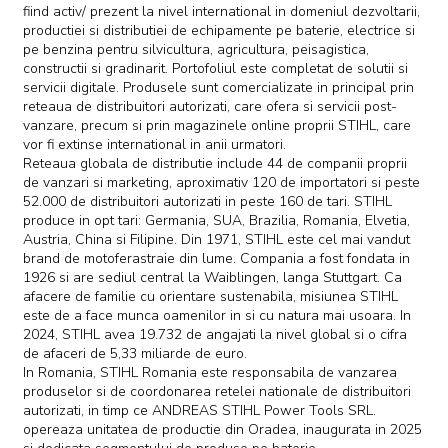
fiind activ/ prezent la nivel international in domeniul dezvoltarii,
productiei si distributiei de echipamente pe baterie, electrice si
pe benzina pentru silvicultura, agricultura, peisagistica,
constructii si gradinarit. Portofoliul este completat de solutii si
servicii digitale. Produsele sunt comercializate in principal prin
reteaua de distribuitori autorizati, care ofera si servicii post-
vanzare, precum si prin magazinele online proprii STIHL, care
vor fi extinse international in anii urmatori.
Reteaua globala de distributie include 44 de companii proprii
de vanzari si marketing, aproximativ 120 de importatori si peste
52.000 de distribuitori autorizati in peste 160 de tari. STIHL
produce in opt tari: Germania, SUA, Brazilia, Romania, Elvetia,
Austria, China si Filipine. Din 1971, STIHL este cel mai vandut
brand de motoferastraie din lume. Compania a fost fondata in
1926 si are sediul central la Waiblingen, langa Stuttgart. Ca
afacere de familie cu orientare sustenabila, misiunea STIHL
este de a face munca oamenilor in si cu natura mai usoara. In
2024, STIHL avea 19.732 de angajati la nivel global si o cifra
de afaceri de 5,33 miliarde de euro.
In Romania, STIHL Romania este responsabila de vanzarea
produselor si de coordonarea retelei nationale de distribuitori
autorizati, in timp ce ANDREAS STIHL Power Tools SRL.
opereaza unitatea de productie din Oradea, inaugurata in 2025