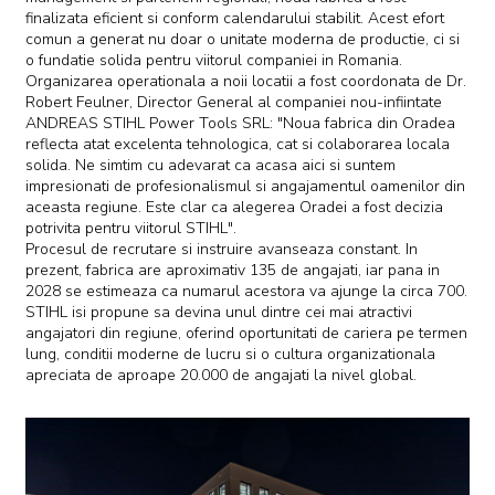
finalizata eficient si conform calendarului stabilit. Acest efort
comun a generat nu doar o unitate moderna de productie, ci si
o fundatie solida pentru viitorul companiei in Romania.
Organizarea operationala a noii locatii a fost coordonata de Dr.
Robert Feulner, Director General al companiei nou-infiintate
ANDREAS STIHL Power Tools SRL: "Noua fabrica din Oradea
reflecta atat excelenta tehnologica, cat si colaborarea locala
solida. Ne simtim cu adevarat ca acasa aici si suntem
impresionati de profesionalismul si angajamentul oamenilor din
aceasta regiune. Este clar ca alegerea Oradei a fost decizia
potrivita pentru viitorul STIHL".
Procesul de recrutare si instruire avanseaza constant. In
prezent, fabrica are aproximativ 135 de angajati, iar pana in
2028 se estimeaza ca numarul acestora va ajunge la circa 700.
STIHL isi propune sa devina unul dintre cei mai atractivi
angajatori din regiune, oferind oportunitati de cariera pe termen
lung, conditii moderne de lucru si o cultura organizationala
apreciata de aproape 20.000 de angajati la nivel global.