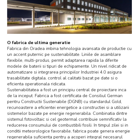
O fabrica de ultima generatie
Fabrica din Oradea imbina tehnologia avansata de productie cu
un accent puternic pe sustenabilitate. Liniile de asamblare
flexibile, multi-produs, permit adaptarea rapida la diferite
modele de baterii si tipuri de echipamente. Un nivel ridicat de
automatizare si integrarea principiilor Industriei 4.0 asigura
trasabilitate digitala, control al calitatii bazat pe date si o
eficienta operationala ridicata.
Sustenabilitatea a fost un principiu central de proiectare inca
de la inceput. Fabrica a fost certificata de Consiliul German
pentru Constructii Sustenabile (DGNB) cu standardul Gold,
recunoastere a eficientei energetice a constructiei si a utilizarii
sistemelor bazate pe energie regenerabila. Combinatia dintre
sistemul fotovoltaic si cel geotermal contribuie semnificativ la
reducerea consumului de combustibili fosili. In timpul zilei si in
conditii meteorologice favorabile, fabrica poate genera energie
regenerabila suficienta pentru a acoperi integral necesarul