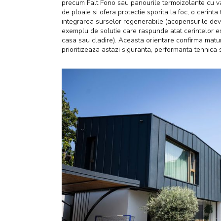
precum Falt Fono sau panourile termoizolante cu va
de ploaie si ofera protectie sporita la foc, o cerinta 
integrarea surselor regenerabile (acoperisurile dev
exemplu de solutie care raspunde atat cerintelor es
casa sau cladire). Aceasta orientare confirma maturiz
prioritizeaza astazi siguranta, performanta tehnica s