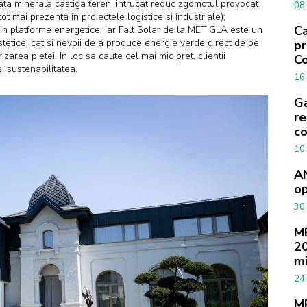
ta minerala castiga teren, intrucat reduc zgomotul provocat
08
tot mai prezenta in proiectele logistice si industriale);
Ca
in platforme energetice, iar Falt Solar de la METIGLA este un
tetice, cat si nevoii de a produce energie verde direct de pe
pr
area pietei. In loc sa caute cel mai mic pret, clientii
Co
i sustenabilitatea.
16
Ga
re
co
10
AN
op
30
M
20
mi
24
ME