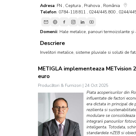
Adresa
: FN , Ceptura , Prahova , România
Telefon
: 0784-118.811 , 0244/445.800 , 0244/44
Domenii
:
Hale metalice, panouri termoizolante și 
Descriere
Invelitori metalice, sisteme pluviale si solutii de f
METIGLA implementeaza METvision 203
euro
Producători & Furnizori | 24 Oct 2025
Piata acoperisurilor din R
influentate de factori econo
era dictata in principal de p
rezilienta si sustenabilitate
modulare se consolideaza c
integrarii panourilor fotov
inteligenta. Totodata, schi
standardele nZEB si obiec