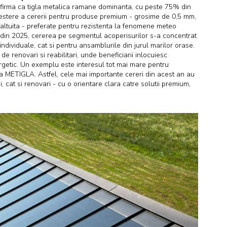
nfirma ca tigla metalica ramane dominanta, cu peste 75% din
restere a cererii pentru produse premium - grosime de 0,5 mm,
la faltuita - preferate pentru rezistenta la fenomene meteo
i din 2025, cererea pe segmentul acoperisurilor s-a concentrat
 individuale, cat si pentru ansamblurile din jurul marilor orase.
de renovari si reabilitari, unde beneficiarii inlocuiesc
ergetic. Un exemplu este interesul tot mai mare pentru
la METIGLA. Astfel, cele mai importante cereri din acest an au
oi, cat si renovari - cu o orientare clara catre solutii premium,