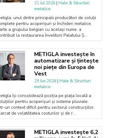
|
Hale & Structuri
21 Jul 2026
metalice
etigla, unul dintre principalii producători de soluții
omplete pentru acoperișuri și închideri metalice,
arte a grupului belgian cu același nume, a
ontribuit la restaurarea învelitorii Palatului Ș...
METIGLA investește în
automatizare și țintește
noi piețe din Europa de
Vest
|
Hale & Structuri
29 Jun 2026
metalice
etigla își consolidează poziția pe piața locală a
oluțiilor pentru acoperișuri și sisteme pluviale,
ntr-un context dificil pentru sectorul construcțiilor,
arcat de volatilitatea costurilor și de r...
METIGLA investește 6,2