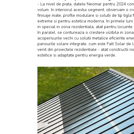
- La nivel de piata, datele Neomar pentru 2024 co
volum. In interiorul acestui segment, observam o c
finisaje mate, profile modulare si solutii de tip tig
extreme si pentru estetica moderna. In primele lun
in special in zona rezidentiala, atat pentru locuinte
In paralel, se contureaza o crestere vizibila in zona 
acoperisurile vechi cu solutii metalice eficiente en
panourile solare integrate, cum este Falt Solar de 
venit din proiectele rezidentiale - atat constructii n
estetice si adaptate pentru energia verde.