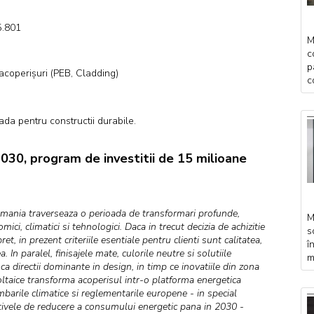
5.801
M
c
p
acoperișuri (PEB, Cladding)
c
atada pentru constructii durabile.
0, program de investitii de 15 milioane
omania traverseaza o perioada de transformari profunde,
M
mici, climatici si tehnologici. Daca in trecut decizia de achizitie
s
ret, in prezent criteriile esentiale pentru clienti sunt calitatea,
î
a. In paralel, finisajele mate, culorile neutre si solutiile
m
a directii dominante in design, in timp ce inovatiile din zona
oltaice transforma acoperisul intr-o platforma energetica
mbarile climatice si reglementarile europene - in special
tivele de reducere a consumului energetic pana in 2030 -