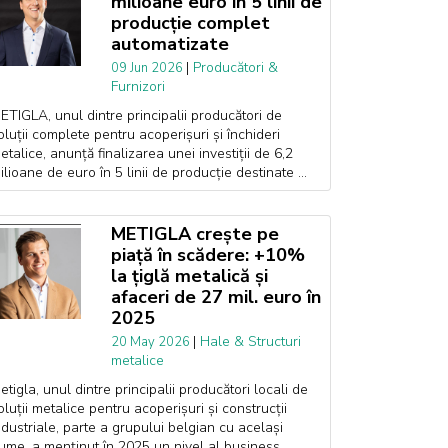
milioane euro în 5 linii de
producție complet
automatizate
|
Producători &
09 Jun 2026
Furnizori
ETIGLA, unul dintre principalii producători de
oluții complete pentru acoperișuri și închideri
etalice, anunță finalizarea unei investiții de 6,2
ilioane de euro în 5 linii de producție destinate ...
METIGLA crește pe
piață în scădere: +10%
la țiglă metalică și
afaceri de 27 mil. euro în
2025
|
Hale & Structuri
20 May 2026
metalice
etigla, unul dintre principalii producători locali de
oluții metalice pentru acoperișuri și construcții
ndustriale, parte a grupului belgian cu același
ume, a menținut în 2025 un nivel al business...