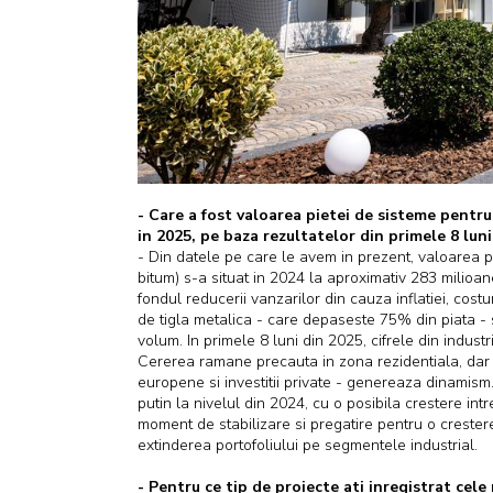
- Care a fost valoarea pietei de sisteme pentru
in 2025, pe baza rezultatelor din primele 8 luni
- Din datele pe care le avem in prezent, valoarea pi
bitum) s-a situat in 2024 la aproximativ 283 milioan
fondul reducerii vanzarilor din cauza inflatiei, cost
de tigla metalica - care depaseste 75% din piata - s
volum. In primele 8 luni din 2025, cifrele din indust
Cererea ramane precauta in zona rezidentiala, dar pr
europene si investitii private - genereaza dinamism
putin la nivelul din 2024, cu o posibila crestere in
moment de stabilizare si pregatire pentru o crestere
extinderea portofoliului pe segmentele industrial.
- Pentru ce tip de proiecte ati inregistrat cele