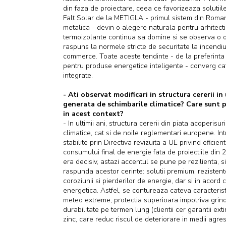
din faza de proiectare, ceea ce favorizeaza solutii
Falt Solar de la METIGLA - primul sistem din Romania
metalica - devin o alegere naturala pentru arhitecti 
termoizolante continua sa domine si se observa o ori
raspuns la normele stricte de securitate la incendiu 
commerce. Toate aceste tendinte - de la preferinta p
pentru produse energetice inteligente - converg catre
integrate.
- Ati observat modificari in structura cererii in 
generata de schimbarile climatice? Care sunt pr
in acest context?
- In ultimii ani, structura cererii din piata acoperisu
climatice, cat si de noile reglementari europene. I
stabilite prin Directiva revizuita a UE privind efic
consumului final de energie fata de proiectiile din 2
era decisiv, astazi accentul se pune pe rezilienta, s
raspunda acestor cerinte: solutii premium, reziste
coroziunii si pierderilor de energie, dar si in acor
energetica. Astfel, se contureaza cateva caracteris
meteo extreme, protectia superioara impotriva grindin
durabilitate pe termen lung (clientii cer garantii ext
zinc, care reduc riscul de deteriorare in medii agres