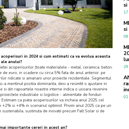
si
17
ME
si
08
ME
20
 acoperisuri in 2024 si cum estimati ca va evolua aceasta
lu
 ale anului?
29
etei acoperisurilor (toate materialele - metal, ceramica, beton,
e de euro, in scadere cu circa 5% fata de anul anterior, pe
AN
urilor ridicate si amanarii unor proiecte rezidentiale. Segmentul
ra
i-a mentinut pozitia dominanta, desi a resimtit o ajustare in
in
rie si din rapoartele noastre interne indica o usoara revenire.
oiectele industriale si logistice - alimentate de fonduri
02
. Estimam ca piata acoperisurilor va incheia anul 2025 cel
tre +2% si +4% in scenariul optimist. Privim anul 2025 ca pe un
 sustenabila, sustinuta de inovatii precum Falt Solar si de
 mai importante cereri in acest an?