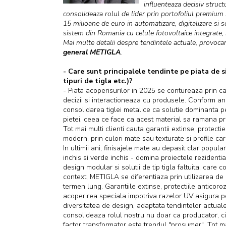
influenteaza decisiv struct
consolideaza rolul de lider prin portofoliul premium s
15 milioane de euro in automatizare, digitalizare si s
sistem din Romania cu celule fotovoltaice integrate, 
Mai multe detalii despre tendintele actuale, provocari
general METIGLA
.
- Care sunt principalele tendinte pe piata de s
tipuri de tigla etc.)?
- Piata acoperisurilor in 2025 se contureaza prin ca
decizii si interactioneaza cu produsele. Conform a
consolidarea tiglei metalice ca solutie dominanta 
pietei, ceea ce face ca acest material sa ramana prefe
Tot mai multi clienti cauta garantii extinse, protecti
modern, prin culori mate sau texturate si profile care
In ultimii ani, finisajele mate au depasit clar popular
inchis si verde inchis - domina proiectele rezidenti
design modular si solutii de tip tigla faltuita, care
context, METIGLA se diferentiaza prin utilizarea de
termen lung. Garantiile extinse, protectiile anticoro
acoperirea speciala impotriva razelor UV asigura p
diversitatea de design, adaptata tendintelor actuale
consolideaza rolul nostru nu doar ca producator, ci 
factor transformator este trendul "prosumer". Tot ma