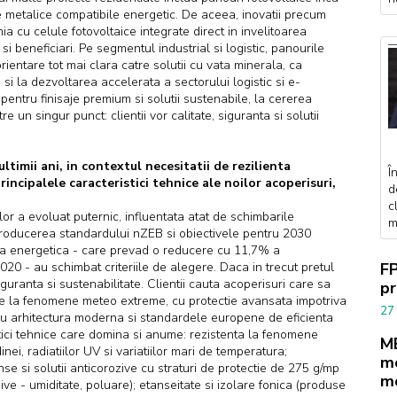
le metalice compatibile energetic. De aceea, inovatii precum
 cu celule fotovoltaice integrate direct in invelitoarea
si beneficiari. Pe segmentul industrial si logistic, panourile
entare tot mai clara catre solutii cu vata minerala, ca
si la dezvoltarea accelerata a sectorului logistic si e-
entru finisaje premium si solutii sustenabile, la cererea
 un singur punct: clientii vor calitate, siguranta si solutii
ultimii ani, in contextul necesitatii de rezilienta
Î
incipalele caracteristici tehnice ale noilor acoperisuri,
d
c
rilor a evoluat puternic, influentata atat de schimbarile
m
ntroducerea standardului nZEB si obiectivele pentru 2030
ienta energetica - care prevad o reducere cu 11,7% a
FP
020 - au schimbat criteriile de alegere. Daca in trecut pretul
iguranta si sustenabilitate. Clientii cauta acoperisuri care sa
pr
nte la fenomene meteo extreme, cu protectie avansata impotriva
27
d cu arhitectura moderna si standardele europene de eficienta
tici tehnice care domina si anume: rezistenta la fenomene
ME
ei, radiatiilor UV si variatiilor mari de temperatura;
mo
inse si solutii anticorozive cu straturi de protectie de 275 g/mp
m
ive - umiditate, poluare); etanseitate si izolare fonica (produse