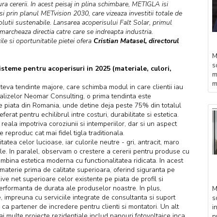
ura cererii. In acest peisaj in plina schimbare, METIGLA isi
i prin planul METvision 2030, care vizeaza investitii totale de
olutii sustenabile. Lansarea acoperisului Falt Solar, primul
marcheaza directia catre care se indreapta industria.
le si oportunitatile pietei ofera
Cristian Matasel, directorul
M
s
isteme pentru acoperisuri in 2025 (materiale, culori,
m
m
teva tendinte majore, care schimba modul in care clientii iau
nalizelor Neomar Consulting, o prima tendinta este
pe piata din Romania, unde detine deja peste 75% din totalul
rat pentru echilibrul intre costuri, durabilitate si estetica.
e reala impotriva coroziunii si intemperiilor, dar si un aspect
 reproduc cat mai fidel tigla traditionala.
itatea celor lucioase, iar culorile neutre - gri, antracit, maro
ale. In paralel, observam o crestere a cererii pentru produse cu
 combina estetica moderna cu functionalitatea ridicata. In acest
 materie prima de calitate superioara, oferind siguranta pe
zive net superioare celor existente pe piata de profil si
erformanta de durata ale produselor noastre. In plus,
M
, impreuna cu serviciile integrate de consultanta si suport
s
ca partener de incredere pentru clienti si montatori. Un alt
i
i multe proiecte rezidentiale includ panouri fotovoltaice inca
n