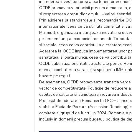
increderea investitorilor si a partenerilor economic
OCDE promoveaza principii precum democratia, ec
si respectarea drepturilor omului – valori esential
Prin alinierea la standardele si recomandarile OC
internationale, ceea ce va stimula comertul si va a
Mai mult, organizatia incurajeaza inovatia si dezv
pe termen lung a economiei romanesti. Totodata, 
si sociale, ceea ce va contribui la o crestere eco
Aderarea la OCDE implica implementarea unor poli
sanatatea, si piata muncii, ceea ce va contribui la 
OCDE subliniaza prioritati structurale pentru Roma
munca, combaterea saraciei si sprijinirea IMM-uril
bazate pe reguli.
De asemenea, OCDE promoveaza tranzitia verde s
vector de competitivitate. Politicile de reducere a 
capital de calitate si stimuleaza inovarea industri
Procesul de aderare a Romaniei la OCDE a inceput 
stabilita Foaia de Parcurs (Accession Roadmap) ca
comitete si grupuri de lucru. In 2024, Romania a 
inclusiv in domenii precum bugetul, politica de d