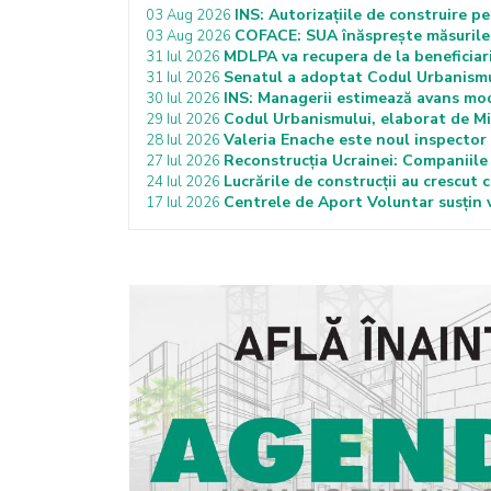
INS: Autorizațiile de construire p
03 Aug 2026
COFACE: SUA înăsprește măsurile 
03 Aug 2026
MDLPA va recupera de la beneficiar
31 Iul 2026
Senatul a adoptat Codul Urbanismulu
31 Iul 2026
INS: Managerii estimează avans moder
30 Iul 2026
Codul Urbanismului, elaborat de Mi
29 Iul 2026
Valeria Enache este noul inspector 
28 Iul 2026
Reconstrucția Ucrainei: Companiile 
27 Iul 2026
Lucrările de construcții au crescut 
24 Iul 2026
Centrele de Aport Voluntar susțin v
17 Iul 2026