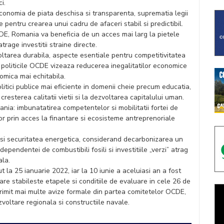
i.
onomia de piata deschisa si transparenta, suprematia legii
e pentru crearea unui cadru de afaceri stabil si predictibil.
DE, Romania va beneficia de un acces mai larg la pietele
trage investitii straine directe.
oltarea durabila, aspecte esentiale pentru competitivitatea
politicile OCDE vizeaza reducerea inegalitatilor economice
nomica mai echitabila.
tici publice mai eficiente in domenii cheie precum educatia,
cresterea calitatii vietii si la dezvoltarea capitalului uman.
nia: imbunatatirea competentelor si mobilitatii fortei de
or prin acces la finantare si ecosisteme antreprenoriale
i securitatea energetica, considerand decarbonizarea un
dependentei de combustibili fosili si investitiile „verzi” atrag
ala.
la 25 ianuarie 2022, iar la 10 iunie a aceluiasi an a fost
re stabileste etapele si conditiile de evaluare in cele 26 de
primit mai multe avize formale din partea comitetelor OCDE,
ezvoltare regionala si constructiile navale.