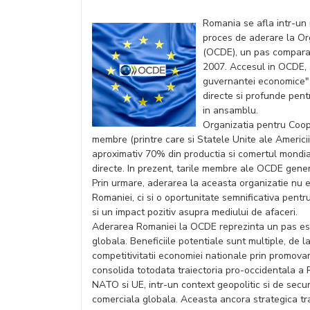
Romania se afla intr-un 
proces de aderare la Or
(OCDE), un pas comparab
2007. Accesul in OCDE, s
guvernantei economice", n
directe si profunde pen
in ansamblu.
Organizatia pentru Coop
membre (printre care si Statele Unite ale Americii, 
aproximativ 70% din productia si comertul mondial,
directe. In prezent, tarile membre ale OCDE gene
Prin urmare, aderarea la aceasta organizatie nu 
Romaniei, ci si o oportunitate semnificativa pent
si un impact pozitiv asupra mediului de afaceri.
Aderarea Romaniei la OCDE reprezinta un pas ese
globala. Beneficiile potentiale sunt multiple, de l
competitivitatii economiei nationale prin promovar
consolida totodata traiectoria pro-occidentala 
NATO si UE, intr-un context geopolitic si de secur
comerciala globala. Aceasta ancora strategica tran