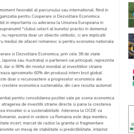
moment favorabil al parcursului sau international, fiind in
ganizatia pentru Cooperare si Dezvoltare Economica
il in importanta cu aderarea la Uniunea Europeana in
upranumit "clubul select al bunelor practici in domeniul
u reprezinta doar un obiectiv simbolic, ci are implicatii
tru mediul de afaceri romanesc si pentru economia nationala
erare si Dezvoltare Economica, prin cele 38 de state
Japonia sau Australia) si partenerii sai principali, reprezinta
 dar si 90% din nivelul mondial al investitiilor straine
reaza aproximativ 60% din produsul intern brut global .
este doar o recunoastere a progreselor economice ale
ru crestere economica sustenabila, din care rezulta automat
ntial pentru consolidarea pozitiei sale pe scena economica
a atragerea de investitii straine directe si pana la cresterea
ea inovatiei si a sustenabilitatii. Aderarea la OCDE va
a Romaniei, avand in vedere ca Romania este deja membru
itate incert, marcat de razboi la granita si fragmentare
smite un mesaj de stabilitate si predictibilitate, intarind