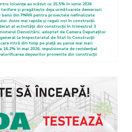
entru locuințe au scăzut cu 15,5% în iunie 2026
tarifare și pregătește deja următoarele demersuri
i banii din PNRR pentru proiectele nefinalizate
i: Avize mai rapide și reguli noi în construcții
at al activității din construcții în trimestrul 3
nisterul Dezvoltării, adoptat de Camera Deputaților
general la Inspectoratul de Stat în Construcții
care intră din timp pe piață au șanse mai mari
cu 16,2% în mai 2026, impulsionate de rezidențial
alorificarea deșeurilor provenite din construcții