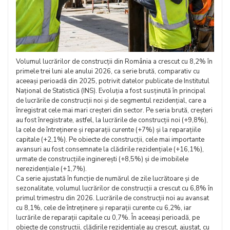
Volumul lucrărilor de construcții din România a crescut cu 8,2% în
primele trei luni ale anului 2026, ca serie brută, comparativ cu
aceeași perioadă din 2025, potrivit datelor publicate de Institutul
Național de Statistică (INS). Evoluția a fost susținută în principal
de lucrările de construcții noi și de segmentul rezidențial, care a
înregistrat cele mai mari creșteri din sector. Pe seria brută, creșteri
au fost înregistrate, astfel, la lucrările de construcții noi (+9,8%),
la cele de întreținere și reparații curente (+7%) și la reparațiile
capitale (+2,1%). Pe obiecte de construcții, cele mai importante
avansuri au fost consemnate la clădirile rezidențiale (+16,1%),
urmate de construcțiile inginerești (+8,5%) și de imobilele
nerezidențiale (+1,7%).
Ca serie ajustată în funcție de numărul de zile lucrătoare și de
sezonalitate, volumul lucrărilor de construcții a crescut cu 6,8% în
primul trimestru din 2026. Lucrările de construcții noi au avansat
cu 8,1%, cele de întreținere și reparații curente cu 6,2%, iar
lucrările de reparații capitale cu 0,7%. În aceeași perioadă, pe
obiecte de construcții, clădirile rezidențiale au crescut, ajustat, cu