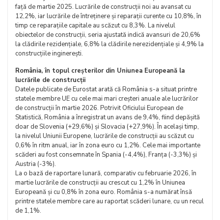
față de martie 2025. Lucrările de construcții noi au avansat cu
12,2%, iar lucrările de întreținere și reparații curente cu 10,8%, în
timp ce reparațiile capitale au scăzut cu 8,3%. La nivelul
obiectelor de construcții, seria ajustată indică avansuri de 20,6%
la clădirile rezidențiale, 6,8% la clădirile nerezidențiale și 4,9% la
construcțiile inginerești.
România, în topul creșterilor din Uniunea Europeană la
lucrările de construcții
Datele publicate de Eurostat arată că România s-a situat printre
statele membre UE cu cele mai mari creșteri anuale ale lucrărilor
de construcții în martie 2026. Potrivit Oficiului European de
Statistică, România a înregistrat un avans de 9,4%, fiind depășită
doar de Slovenia (+29,6%) și Slovacia (+27,9%). În același timp,
la nivelul Uniunii Europene, lucrările de construcții au scăzut cu
0,6% în ritm anual, iar în zona euro cu 1,2%. Cele mai importante
scăderi au fost consemnate în Spania (-4,4%), Franța (-3,3%) și
Austria (-3%).
La o bază de raportare lunară, comparativ cu februarie 2026, în
martie lucrările de construcții au crescut cu 1,2% în Uniunea
Europeană și cu 0,8% în zona euro. România s-a numărat însă
printre statele membre care au raportat scăderi lunare, cu un recul
de 1,1%.