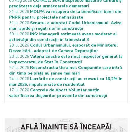
COFACE: SUA înăsprește măsurile tarifare și
03 Aug 2026
pregătește deja următoarele demersuri
MDLPA va recupera de la beneficiari banii din
31 Iul 2026
PNRR pentru proiectele nefinalizate
Senatul a adoptat Codul Urbanismului: Avize
31 Iul 2026
mai rapide și reguli noi în construcții
INS: Managerii estimează avans moderat al
30 Iul 2026
activității din construcții în trimestrul 3
Codul Urbanismului, elaborat de Ministerul
29 Iul 2026
Dezvoltării, adoptat de Camera Deputaților
Valeria Enache este noul inspector general la
28 Iul 2026
Inspectoratul de Stat în Construcții
Reconstrucția Ucrainei: Companiile care intră
27 Iul 2026
din timp pe piață au șanse mai mari
Lucrările de construcții au crescut cu 16,2% în
24 Iul 2026
mai 2026, impulsionate de rezidențial
Centrele de Aport Voluntar susțin
17 Iul 2026
valorificarea deșeurilor provenite din construcții