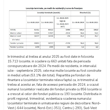
In trimestrul al treilea al anului 2025 au fost date in folosinta
15.713 locuinte, in scadere cu 663 unitati fata de perioada
corespunzatoare din 2024. Pe medii de rezidenta, in intervalul
iulie - septembrie 2025, cele mai multe locuinte au fost construite
in mediul urban (53,1% din total). Repartitia pe fonduri de
finantare a locuintelor terminate releva faptul ca, in trimestrul al
treilea al acestui an, fata de aceeasi perioada din 2024, a scazut
numarul locuintelor realizate din fonduri private cu 856 locuinte si
a crescut al celor din fonduri publice cu 193 locuinte. Distributia in
profil regional, trimestrial, evidentiaza scaderea numarului
locuintelor terminate in urmatoarele regiuni de dezvoltare: Nord–
Vest (-644 locuinte), Nord-Est (-351), Centru (-293), Sud-Vest