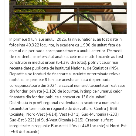
In primele 9 luni ale anului 2025, la nivel national au fost date in
folosinta 40.322 locuinte, in scadere cu 1.990 de unitati fata de
nivelul din perioada corespunzatoare a anului anterior. Pe medii
de rezidenta, in intervalul analizat cele mai multe locuinte au fost
construite in mediul urban (54,3% din total), potrivit celor mai
recente date publicate de Institutul National de Statistica (INS).
Repartitia pe fonduri de finantare a locuintelor terminate releva
faptul ca, in primele 9 luni ale acestui an, fata de perioada
corespunzatoare din 2024, a scazut numarul locuintelor realizate
din fonduri private (-2.126 de locuinte), in timp ce numarul celor
finantate din fonduri publice a crescut cu 136 de unitati).
Distributia in profil regional evidentiaza o scadere a numarului
locuintelor terminate in regiunile de dezvoltare: Centru (-868
locuinte), Nord-Vest (-614), Vest (-341), Sud-Muntenia (-233),
Sud-Est (-223) si Sud-Vest Oltenia (-215). Cresteri au fost
inregistrate in regiunile Bucuresti-Ilfov (+448 locuinte) si Nord-Est
(+56 de locuinte).