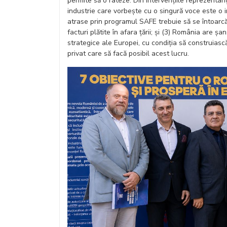
permite să o rateze. Din intervențiile reprezentanți
industrie care vorbește cu o singură voce este o i
atrase prin programul SAFE trebuie să se întoarcă
facturi plătite în afara țării; și (3) România are ș
strategice ale Europei, cu condiția să construiască
privat care să facă posibil acest lucru.