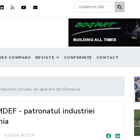
DEX COMPANII
REVISTE
CONFERINȚE
CONTACT
industriei private de apărare din România
MDEF - patronatul industriei
nia
ELENA MITEA