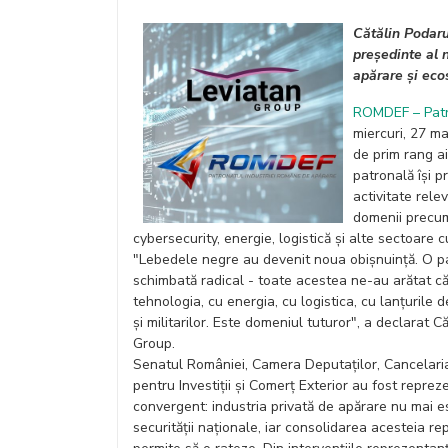
Cătălin Podaru
președinte al n
apărare și ec
ROMDEF – Patr
miercuri, 27 ma
de prim rang ai
patronală își 
activitate rele
domenii precum 
cybersecurity, energie, logistică și alte sectoare c
"Lebedele negre au devenit noua obișnuință. O pan
schimbată radical - toate acestea ne-au arătat că
tehnologia, cu energia, cu logistica, cu lanțurile 
și militarilor. Este domeniul tuturor", a declara
Group.
Senatul României, Camera Deputaților, Cancelaria
pentru Investiții și Comerț Exterior au fost reprez
convergent: industria privată de apărare nu mai e
securității naționale, iar consolidarea acesteia r