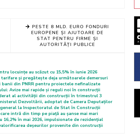
PESTE 8 MLD. EURO FONDURI
EUROPENE ȘI AJUTOARE DE
STAT PENTRU FIRME ȘI
AUTORITĂȚI PUBLICE
entru locuințe au scăzut cu 15,5% în iunie 2026
tarifare și pregătește deja următoarele demersuri
i banii din PNRR pentru proiectele nefinalizate
i: Avize mai rapide și reguli noi în construcții
at al activității din construcții în trimestrul 3
nisterul Dezvoltării, adoptat de Camera Deputaților
general la Inspectoratul de Stat în Construcții
care intră din timp pe piață au șanse mai mari
cu 16,2% în mai 2026, impulsionate de rezidențial
alorificarea deșeurilor provenite din construcții