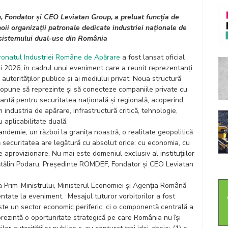
, Fondator și CEO Leviatan Group, a preluat funcția de
oii organizații patronale dedicate industriei naționale de
osistemului dual-use din România
onatul Industriei Române de Apărare
a fost lansat oficial
i 2026, în cadrul unui eveniment care a reunit reprezentanţi
 autorităţilor publice și ai mediului privat. Noua structură
propune să reprezinte și să conecteze companiile private cu
vantă pentru securitatea naţională și regională, acoperind
industria de apărare, infrastructură critică, tehnologie,
u aplicabilitate duală.
demie, un război la granița noastră, o realitate geopolitică
 securitatea are legătură cu absolut orice: cu economia, cu
de aprovizionare. Nu mai este domeniul exclusiv al instituțiilor
t Cătălin Podaru, Președinte ROMDEF, Fondator și CEO Leviatan
 Prim-Ministrului, Ministerul Economiei și Agenția Română
entate la eveniment. Mesajul tuturor vorbitorilor a fost
ste un sector economic periferic, ci o componentă centrală a
eprezintă o oportunitate strategică pe care România nu își