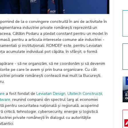
rnind de la o convingere construită în ani de activitate în
Fragmentarea industriei private românești reprezintă un
 aceea, Cătălin Podaru a pledat constant pentru un model în
 masă, pentru a articula interesele comune ale industriei -
namentali și instituționali. ROMDEF este, pentru Leviatan
a acumulate individual pot căpăta, în sfârșit, o formă
e apărare - să ne organizăm, să ne coordonăm și să devenim
alorile pe care le avem și prin buna organizare. Cu cât
ustriei private românești contează mai mult la București,
ru.
are
a fost fondat de
Leviatan Design
,
Ubitech Construcții
,
ftware
, reunind companii din spectrul larg al economiei
tă pentru securitatea națională și regională, acoperind
critică, tehnologie, cybersecurity, energie și logistică.
ustriei private românești în dialogul cu autoritățile
tlantici.