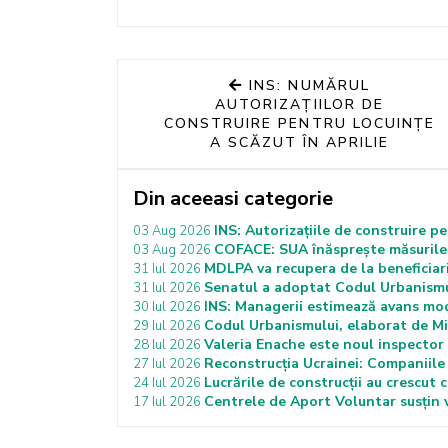
INS: NUMĂRUL
AUTORIZAȚIILOR DE
CONSTRUIRE PENTRU LOCUINȚE
A SCĂZUT ÎN APRILIE
Din aceeasi categorie
INS: Autorizațiile de construire p
03 Aug 2026
COFACE: SUA înăsprește măsurile 
03 Aug 2026
MDLPA va recupera de la beneficiar
31 Iul 2026
Senatul a adoptat Codul Urbanismulu
31 Iul 2026
INS: Managerii estimează avans moder
30 Iul 2026
Codul Urbanismului, elaborat de Mi
29 Iul 2026
Valeria Enache este noul inspector 
28 Iul 2026
Reconstrucția Ucrainei: Companiile 
27 Iul 2026
Lucrările de construcții au crescut 
24 Iul 2026
Centrele de Aport Voluntar susțin v
17 Iul 2026