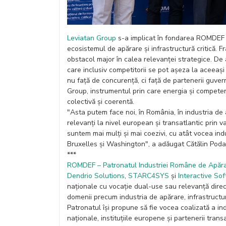
Leviatan Group
s-a implicat în fondarea ROMDEF po
ecosistemul de apărare și infrastructură critică. 
obstacol major în calea relevanței strategice. De
care inclusiv competitorii se pot așeza la aceeași
nu față de concurență, ci față de partenerii guver
Group, instrumentul prin care energia și competenț
colectivă și coerentă.
"Asta putem face noi, în România, în industria d
relevanți la nivel european și transatlantic prin v
suntem mai mulți și mai coezivi, cu atât vocea ind
Bruxelles și Washington", a adăugat Cătălin Poda
***
ROMDEF – Patronatul Industriei Române de Apăr
Dendrio Solutions
,
STARC4SYS
și
Interactive So
naționale cu vocație dual-use sau relevanță direc
domenii precum industria de apărare, infrastructură 
Patronatul își propune să fie vocea coalizată a ind
naționale, instituțiile europene și partenerii transa