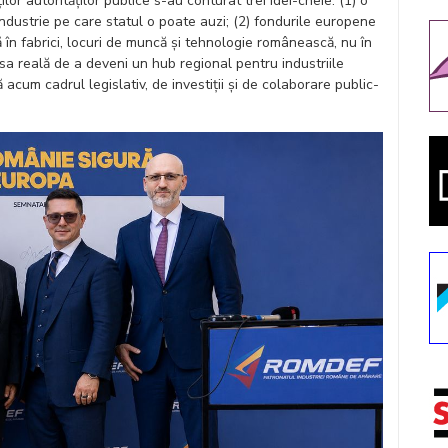
lor autorităților publice s-au conturat trei idei-cheie: (1) o
ndustrie pe care statul o poate auzi; (2) fondurile europene
 în fabrici, locuri de muncă și tehnologie românească, nu în
ansa reală de a deveni un hub regional pentru industriile
 acum cadrul legislativ, de investiții și de colaborare public-