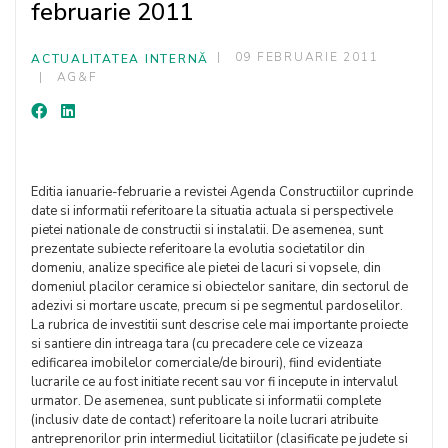
februarie 2011
09 FEBRUARIE 2011
ACTUALITATEA INTERNĂ
AG&F
Editia ianuarie-februarie a revistei Agenda Constructiilor cuprinde
date si informatii referitoare la situatia actuala si perspectivele
pietei nationale de constructii si instalatii. De asemenea, sunt
prezentate subiecte referitoare la evolutia societatilor din
domeniu, analize specifice ale pietei de lacuri si vopsele, din
domeniul placilor ceramice si obiectelor sanitare, din sectorul de
adezivi si mortare uscate, precum si pe segmentul pardoselilor.
La rubrica de investitii sunt descrise cele mai importante proiecte
si santiere din intreaga tara (cu precadere cele ce vizeaza
edificarea imobilelor comerciale/de birouri), fiind evidentiate
lucrarile ce au fost initiate recent sau vor fi incepute in intervalul
urmator. De asemenea, sunt publicate si informatii complete
(inclusiv date de contact) referitoare la noile lucrari atribuite
antreprenorilor prin intermediul licitatiilor (clasificate pe judete si