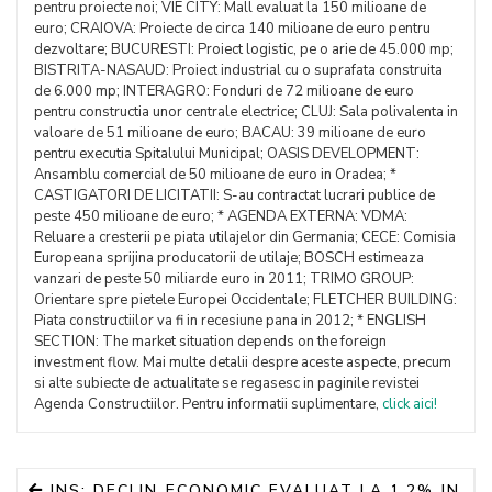
pentru proiecte noi; VIE CITY: Mall evaluat la 150 milioane de
euro; CRAIOVA: Proiecte de circa 140 milioane de euro pentru
dezvoltare; BUCURESTI: Proiect logistic, pe o arie de 45.000 mp;
BISTRITA-NASAUD: Proiect industrial cu o suprafata construita
de 6.000 mp; INTERAGRO: Fonduri de 72 milioane de euro
pentru constructia unor centrale electrice; CLUJ: Sala polivalenta in
valoare de 51 milioane de euro; BACAU: 39 milioane de euro
pentru executia Spitalului Municipal; OASIS DEVELOPMENT:
Ansamblu comercial de 50 milioane de euro in Oradea; *
CASTIGATORI DE LICITATII: S-au contractat lucrari publice de
peste 450 milioane de euro; * AGENDA EXTERNA: VDMA:
Reluare a cresterii pe piata utilajelor din Germania; CECE: Comisia
Europeana sprijina producatorii de utilaje; BOSCH estimeaza
vanzari de peste 50 miliarde euro in 2011; TRIMO GROUP:
Orientare spre pietele Europei Occidentale; FLETCHER BUILDING:
Piata constructiilor va fi in recesiune pana in 2012; * ENGLISH
SECTION: The market situation depends on the foreign
investment flow. Mai multe detalii despre aceste aspecte, precum
si alte subiecte de actualitate se regasesc in paginile revistei
Agenda Constructiilor. Pentru informatii suplimentare,
click aici!
INS: DECLIN ECONOMIC EVALUAT LA 1,2% IN