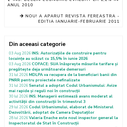
ANUL 2010
NOU! A APARUT REVISTA FEREASTRA -
EDITIA IANUARIE-FEBRUARIE 2011
Din aceeasi categorie
INS: Autorizațiile de construire pentru
03 Aug 2026
locuințe au scăzut cu 15,5% în iunie 2026
COFACE: SUA înăsprește măsurile tarifare și
03 Aug 2026
pregătește deja următoarele demersuri
MDLPA va recupera de la beneficiari banii din
31 Iul 2026
PNRR pentru proiectele nefinalizate
Senatul a adoptat Codul Urbanismului: Avize
31 Iul 2026
mai rapide și reguli noi în construcții
INS: Managerii estimează avans moderat al
30 Iul 2026
activității din construcții în trimestrul 3
Codul Urbanismului, elaborat de Ministerul
29 Iul 2026
Dezvoltării, adoptat de Camera Deputaților
Valeria Enache este noul inspector general la
28 Iul 2026
Inspectoratul de Stat în Construcții