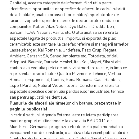
Capitala), aceasta categorie de informatii fiind utila pentru
identificarea oportunitatilor specifice de afaceri. In cadrul rubricii
de actualitate, analiza bransei fabricantilor/importatorilor de
lacuri si vopsele cuprinde o serie de declaratii ale conducerii
companiilor: Kober, AkzoNobel, Dyo Balkan, Druckfarben,
Sarcom, ICAA, National Paints etc. O alta analiza se refera la
aspectele legate de productia, importul si exportul de placi
ceramice/obiecte sanitare, la care fac referire si managerii firmelor
Lasselsberger, Kai Romania, Undefasa, Pazo Grup, Regata,
Ambient, Cersanit SA, Senso Ambiente etc. Totodata, oficialii
Adeplast, Baumix, Duraziv, Henkel, Ital-Kol, Mapei, Sika si altii
contureaza evolutia pietei de adezivi si mortare uscate, in timp ce
reprezentantii societatilor Quattro Pavimente Tehnice, Verbau
Romania, Exponential, Confas, Bona Romania, Casa Bambus,
Expert Parchet, Natural Wood Floor si Consterm se refera la
aspectele specifice domeniului pardoselilor industriale, tehnice
sau pentru aplicatii rezidentiale.
Planurile de afaceri ale firmelor din bransa, prezentate in
paginile publicatiei
In cadrul sectiunii Agenda Externa, este reliefata participarea
marilor grupuri multinationale la expozitia BAU 2011 din
Munchen – Germania, prognoze referitoare la piata mondiala a
echipamentelor de constructii, o analiza data recent publicitatii de
Confederatia Europeana a Industriei Otelului (Eurofer), precum si