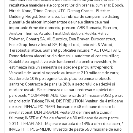
rezultatele financiare ale corporatiilor din bransa, cum ar fi: Bosch,
Hirsch, Kone, Trimo Group, UTC, Demag Cranes, Fletcher
Building, Ridgid, Siemens etc. La rubrica de companii, se disting
planurile de afaceri implementate de unele dintre cele mai
importante firme din domeniu, precum: ABB Romania, Siceram,
Ariston Thermo, Astaldi, Final Distribution, Ruukki, Rehau
Polymer, Conarg SA, All Electrics, Den Braven, Euroconstruct,
Fene Grup, Inserv, Inscut SA, Ridge Tool, Liebrecht & Wood,
Teraplast si altele. Sumarul publicatiei include: * ACTUALITATE:
Remodelarea afacerilor din domeniul autohton al constructiilor;
Stabilitatea legislativa este fundamentala pentru investitori; Se
estimeaza inca un semestru de scadere pentru antreprenori;
Vanzarile de lacuri si vopsele au insumat 210 milioane de euro;
Scadere de 10% pe segmentul de placi ceramice si obiecte
sanitare; Contractie de pana la 20% a sectorului de adezivi si
mortare uscate; Se estimeaza o usoara redresare a pietei de
pardoseli; * COMPANII: ABB: Comenzi de 24 milioane USD pentru
un proiect in Tulcea; FINAL DISTRIBUTION: Venituri de 4 milioane
de euro; REHAU POLYMER: Incasari de 48 milioane de euro la
nivel national; DEN BRAVEN: Peste 80 de firme intra zilnic in
faliment; INSERV: Cifra de afaceri de 80 milioane de euro pentru
2011; TERAPLAST: Majorare partiala de 14% a cifrei de afaceri; *
INVESTITII: POS-MEDIU: Investitii de peste 550 milioane de euro