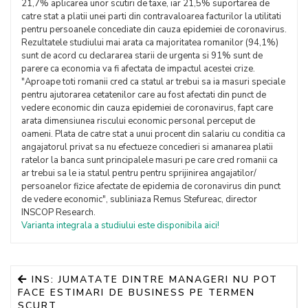
21,7% aplicarea unor scutiri de taxe, iar 21,5% suportarea de
catre stat a platii unei parti din contravaloarea facturilor la utilitati
pentru persoanele concediate din cauza epidemiei de coronavirus.
Rezultatele studiului mai arata ca majoritatea romanilor (94,1%)
sunt de acord cu declararea starii de urgenta si 91% sunt de
parere ca economia va fi afectata de impactul acestei crize.
"Aproape toti romanii cred ca statul ar trebui sa ia masuri speciale
pentru ajutorarea cetatenilor care au fost afectati din punct de
vedere economic din cauza epidemiei de coronavirus, fapt care
arata dimensiunea riscului economic personal perceput de
oameni. Plata de catre stat a unui procent din salariu cu conditia ca
angajatorul privat sa nu efectueze concedieri si amanarea platii
ratelor la banca sunt principalele masuri pe care cred romanii ca
ar trebui sa le ia statul pentru pentru sprijinirea angajatilor/
persoanelor fizice afectate de epidemia de coronavirus din punct
de vedere economic", subliniaza Remus Stefureac, director
INSCOP Research.
Varianta integrala a studiului este disponibila aici!
INS: JUMATATE DINTRE MANAGERI NU POT
FACE ESTIMARI DE BUSINESS PE TERMEN
SCURT