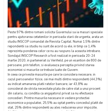
Peste 97% dintre romani solicita Guvernului sa ia masuri speciale
pentru ajutorarea cetatenilor in perioada starii de urgenta, arata un
studiu INSCOP comandat de Revista Capital. Numai 1,5% dintre
repondentii sa studiu nu sunt de acord cu ele, in timp ce 1,4%
reprezinta ponderea celor ce nu au raspuns la aceasta intrebare.
Sondajul INSCOP Research a fost realizat in perioada 20-24
martie 2020, in parteneriat cu Verifield, pe un esantion de 800 de
persoane, prin telefon, si evalueaza perceptia privind starea
economiei si masurile ce trebuie luate de Guvern.
In ceea ce priveste masurile pe care le considera necesare, in
cazul persoanelor fizice, cei mai multi dintre respondenti (44,3%)
au indicat amanarea platii ratelor bancare, iar 43,8% au
considerat de stricta necesitate plata de catre stat a unui procent
din salariu, cu conditia ca angajatorul privat sa nu efectueze
concedieri. Printre masurile necesare in vedere protectiei
economice a populatiei, 25,5% au optat pentru concediul platit de
stat, 25% dintre respondenti au ales reducerea unor impozite,