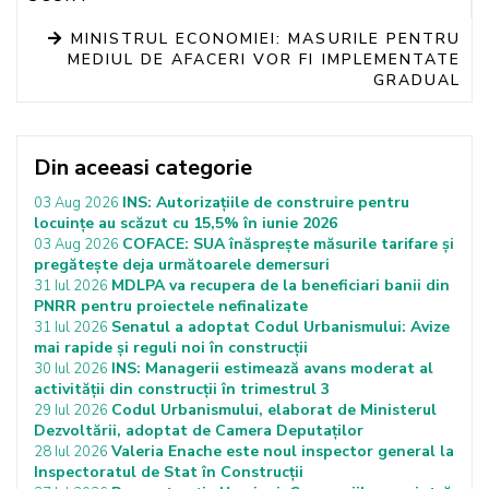
MINISTRUL ECONOMIEI: MASURILE PENTRU
MEDIUL DE AFACERI VOR FI IMPLEMENTATE
GRADUAL
Din aceeasi categorie
INS: Autorizațiile de construire pentru
03 Aug 2026
locuințe au scăzut cu 15,5% în iunie 2026
COFACE: SUA înăsprește măsurile tarifare și
03 Aug 2026
pregătește deja următoarele demersuri
MDLPA va recupera de la beneficiari banii din
31 Iul 2026
PNRR pentru proiectele nefinalizate
Senatul a adoptat Codul Urbanismului: Avize
31 Iul 2026
mai rapide și reguli noi în construcții
INS: Managerii estimează avans moderat al
30 Iul 2026
activității din construcții în trimestrul 3
Codul Urbanismului, elaborat de Ministerul
29 Iul 2026
Dezvoltării, adoptat de Camera Deputaților
Valeria Enache este noul inspector general la
28 Iul 2026
Inspectoratul de Stat în Construcții