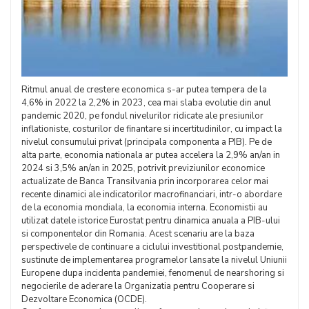
Ritmul anual de crestere economica s-ar putea tempera de la
4,6% in 2022 la 2,2% in 2023, cea mai slaba evolutie din anul
pandemic 2020, pe fondul nivelurilor ridicate ale presiunilor
inflationiste, costurilor de finantare si incertitudinilor, cu impact la
nivelul consumului privat (principala componenta a PIB). Pe de
alta parte, economia nationala ar putea accelera la 2,9% an/an in
2024 si 3,5% an/an in 2025, potrivit previziunilor economice
actualizate de Banca Transilvania prin incorporarea celor mai
recente dinamici ale indicatorilor macrofinanciari, intr-o abordare
de la economia mondiala, la economia interna. Economistii au
utilizat datele istorice Eurostat pentru dinamica anuala a PIB-ului
si componentelor din Romania. Acest scenariu are la baza
perspectivele de continuare a ciclului investitional postpandemie,
sustinute de implementarea programelor lansate la nivelul Uniunii
Europene dupa incidenta pandemiei, fenomenul de nearshoring si
negocierile de aderare la Organizatia pentru Cooperare si
Dezvoltare Economica (OCDE).