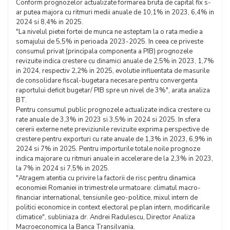
Conform prognozelor actualizate formarea bruta de capital fix s-
ar putea majora cu ritmuri medii anuale de 10,1% in 2023, 6,4% in
2024 si 8,4% in 2025.
"La nivelul pietei fortei de munca ne asteptam la o rata medie a
somajului de 5,5% in perioada 2023-2025. In ceea ce priveste
consumul privat (principala componenta a PIB) prognozele
revizuite indica crestere cu dinamici anuale de 2,5% in 2023, 1,7%
in 2024, respectiv 2,2% in 2025, evolutie influentata de masurile
de consolidare fiscal-bugetara necesare pentru convergenta
raportului deficit bugetar/ PIB spre un nivel de 3%", arata analiza
BT.
Pentru consumul public prognozele actualizate indica crestere cu
rate anuale de 3,3% in 2023 si 3,5% in 2024 si 2025. In sfera
cererii externe nete previziunile revizuite exprima perspective de
crestere pentru exporturi cu rate anuale de 1,3% in 2023, 6,9% in
2024 si 7% in 2025. Pentru importurile totale noile prognoze
indica majorare cu ritmuri anuale in accelerare de la 2,3% in 2023,
la 7% in 2024 si 7,5% in 2025.
"Atragem atentia cu privire la factorii de risc pentru dinamica
economiei Romaniei in trimestrele urmatoare: climatul macro-
financiar international, tensiunile geo-politice, mixul intern de
politici economice in context electoral pe plan intern, modificarile
climatice", subliniaza dr. Andrei Radulescu, Director Analiza
Macroeconomica la Banca Transilvania.