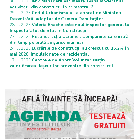
INS: Managerii estimează avans moderat al
30 Iul 2026
activității din construcții în trimestrul 3
Codul Urbanismului, elaborat de Ministerul
29 Iul 2026
Dezvoltării, adoptat de Camera Deputaților
Valeria Enache este noul inspector general la
28 Iul 2026
Inspectoratul de Stat în Construcții
Reconstrucția Ucrainei: Companiile care intră
27 Iul 2026
din timp pe piață au șanse mai mari
Lucrările de construcții au crescut cu 16,2% în
24 Iul 2026
mai 2026, impulsionate de rezidențial
Centrele de Aport Voluntar susțin
17 Iul 2026
valorificarea deșeurilor provenite din construcții