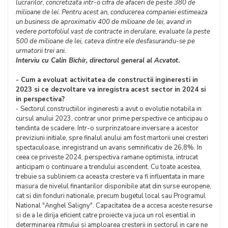
lucrarilor, concretizata intr-o cifra de afaceri de peste 380 de
milioane de lei. Pentru acest an, conducerea companiei estimeaza
un business de aproximativ 400 de milioane de lei, avand in
vedere portofoliul vast de contracte in derulare, evaluate la peste
500 de milioane de lei, cateva dintre ele desfasurandu-se pe
urmatorii trei ani.
Interviu cu
Calin Bichir
, directorul general al Acvatot
.
- Cum a evoluat activitatea de constructii ingineresti in
2023 si ce dezvoltare va inregistra acest sector in 2024 si
in perspectiva?
- Sectorul constructiilor ingineresti a avut o evolutie notabila in
cursul anului 2023, contrar unor prime perspective ce anticipau o
tendinta de scadere. Intr-o surprinzatoare inversare a acestor
previziuni initiale, spre finalul anului am fost martorii unei cresteri
spectaculoase, inregistrand un avans semnificativ de 26,8%. In
ceea ce priveste 2024, perspectiva ramane optimista, intrucat
anticipam o continuare a trendului ascendent. Cu toate acestea,
trebuie sa subliniem ca aceasta crestere va fi influentata in mare
masura de nivelul finantarilor disponibile atat din surse europene,
cat si din fonduri nationale, precum bugetul local sau Programul
National "Anghel Saligny". Capacitatea de a accesa aceste resurse
si de a le dirija eficient catre proiecte va juca un rol esential in
determinarea ritmului si amploarea cresterii in sectorul in care ne