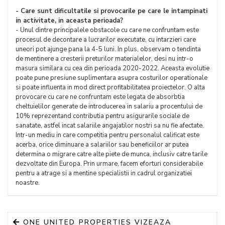
- Care sunt dificultatile si provocarile pe care le intampinati
in activitate, in aceasta perioada?
- Unul dintre principalele obstacole cu care ne confruntam este
procesul de decontare a lucrarilor executate, cu intarzieri care
uneori pot ajunge pana la 4-5 luni. In plus, observam o tendinta
de mentinere a cresterii preturilor materialelor, desi nu intr-o
masura similara cu cea din perioada 2020-2022. Aceasta evolutie
poate pune presiune suplimentara asupra costurilor operationale
si poate influenta in mod direct profitabilitatea proiectelor. O alta
provocare cu care ne confruntam este legata de absorbtia
cheltuielilor generate de introducerea in salariu a procentului de
10% reprezentand contributia pentru asigurarile sociale de
sanatate, astfel incat salariile angajatilor nostri sa nu fie afectate.
Intr-un mediu in care competitia pentru personalul calificat este
acerba, orice diminuare a salariilor sau beneficiilor ar putea
determina o migrare catre alte piete de munca, inclusiv catre tarile
dezvoltate din Europa. Prin urmare, facem eforturi considerabile
pentru a atrage si a mentine specialistii in cadrul organizatiei
noastre.
ONE UNITED PROPERTIES VIZEAZA