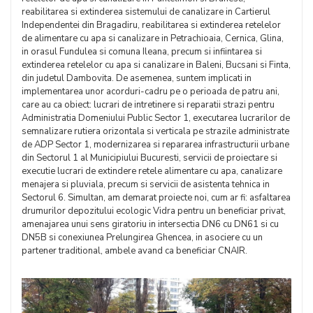
reabilitarea si extinderea sistemului de canalizare in Cartierul
Independentei din Bragadiru, reabilitarea si extinderea retelelor
de alimentare cu apa si canalizare in Petrachioaia, Cernica, Glina,
in orasul Fundulea si comuna Ileana, precum si infiintarea si
extinderea retelelor cu apa si canalizare in Baleni, Bucsani si Finta,
din judetul Dambovita. De asemenea, suntem implicati in
implementarea unor acorduri-cadru pe o perioada de patru ani,
care au ca obiect: lucrari de intretinere si reparatii strazi pentru
Administratia Domeniului Public Sector 1, executarea lucrarilor de
semnalizare rutiera orizontala si verticala pe strazile administrate
de ADP Sector 1, modernizarea si repararea infrastructurii urbane
din Sectorul 1 al Municipiului Bucuresti, servicii de proiectare si
executie lucrari de extindere retele alimentare cu apa, canalizare
menajera si pluviala, precum si servicii de asistenta tehnica in
Sectorul 6. Simultan, am demarat proiecte noi, cum ar fi: asfaltarea
drumurilor depozitului ecologic Vidra pentru un beneficiar privat,
amenajarea unui sens giratoriu in intersectia DN6 cu DN61 si cu
DN5B si conexiunea Prelungirea Ghencea, in asociere cu un
partener traditional, ambele avand ca beneficiar CNAIR.