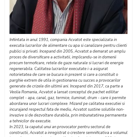
Infiintata in anul 1991, compania Acvatot este specializata in
executia lucrarilor de alimentare cu apa si canalizare pentru clienti
publici si privati. Incepand din 2005, Acvatot a demarat un amplu
proces de diversificare a activitatii, implicandu-se in domenii
precum termoficare, retele de gaze naturale si lucrari de energie
regenerabila. Calitatea lucrarilor executate i-a asigurat
notorietatea de care se bucura in prezent si care a constituit o
parghie extrem de utila in gestionarea cu succes a provocarilor
generate de crizele din ultimii ani. Incepand din 2017, ca parte a
Veolia Romania, Acvatot a lansat conceptul de pachet edilitar
complet - apa, canal, gaz, termice, iluminat, drum - care ii permite
abordarea unor lucrari complexe. Mizand pe calitatea executiei si
incurajand respectul fata de mediu, Acvatot sustine solutiile non-
invazive si de dezvoltare durabila, prin imbunatatirea permanenta
a tehnicilor de executie.
In 2023, la capatul unui an provocator pentru sectorul de
constructii, Acvatot a inregistrat o crestere semnificativa a volumul