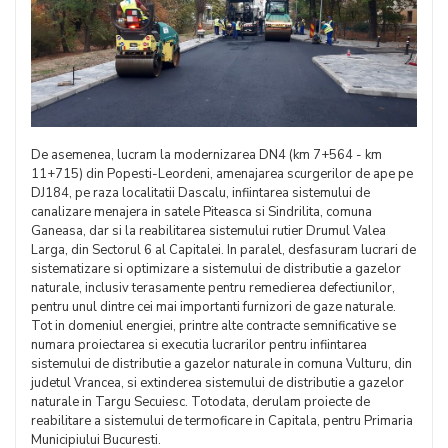
De asemenea, lucram la modernizarea DN4 (km 7+564 - km
11+715) din Popesti-Leordeni, amenajarea scurgerilor de ape pe
DJ184, pe raza localitatii Dascalu, infiintarea sistemului de
canalizare menajera in satele Piteasca si Sindrilita, comuna
Ganeasa, dar si la reabilitarea sistemului rutier Drumul Valea
Larga, din Sectorul 6 al Capitalei. In paralel, desfasuram lucrari de
sistematizare si optimizare a sistemului de distributie a gazelor
naturale, inclusiv terasamente pentru remedierea defectiunilor,
pentru unul dintre cei mai importanti furnizori de gaze naturale.
Tot in domeniul energiei, printre alte contracte semnificative se
numara proiectarea si executia lucrarilor pentru infiintarea
sistemului de distributie a gazelor naturale in comuna Vulturu, din
judetul Vrancea, si extinderea sistemului de distributie a gazelor
naturale in Targu Secuiesc. Totodata, derulam proiecte de
reabilitare a sistemului de termoficare in Capitala, pentru Primaria
Municipiului Bucuresti.