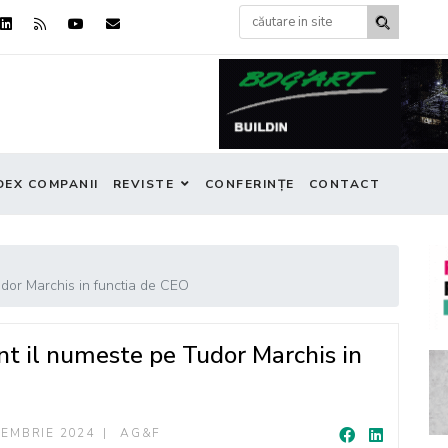
DEX COMPANII
REVISTE
CONFERINȚE
CONTACT
dor Marchis in functia de CEO
t il numeste pe Tudor Marchis in
IEMBRIE 2024
AG&F