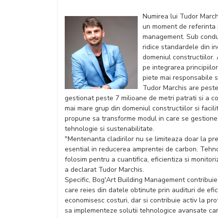
Numirea lui Tudor Marc
un moment de referinta p
management. Sub conduc
ridice standardele din in
domeniul constructiilor. 
pe integrarea principiilo
piete mai responsabile si
Tudor Marchis are peste 
gestionat peste 7 milioane de metri patrati si a 
mai mare grup din domeniul constructiilor si facil
propune sa transforme modul in care se gestionea
tehnologie si sustenabilitate.
"Mentenanta cladirilor nu se limiteaza doar la pr
esential in reducerea amprentei de carbon. Tehnol
folosim pentru a cuantifica, eficientiza si monitori
a declarat Tudor Marchis.
Specific, Bog'Art Building Management contribuie
care reies din datele obtinute prin audituri de efic
economisesc costuri, dar si contribuie activ la p
sa implementeze solutii tehnologice avansate care 