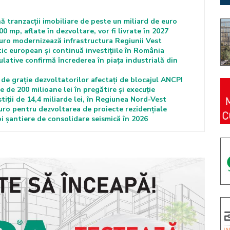
ă tranzacții imobiliare de peste un miliard de euro
00 mp, aflate în dezvoltare, vor fi livrate în 2027
euro modernizează infrastructura Regiunii Vest
ic european și continuă investițiile în România
lative confirmă încrederea în piața industrială din
de grație dezvoltatorilor afectați de blocajul ANCPI
 de 200 milioane lei în pregătire și execuție
tiții de 14,4 miliarde lei, în Regiunea Nord-Vest
euro pentru dezvoltarea de proiecte rezidențiale
 șantiere de consolidare seismică în 2026