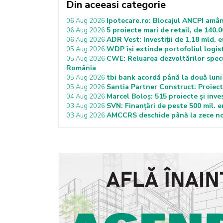
Din aceeasi categorie
Ipotecare.ro: Blocajul ANCPI amân
06 Aug 2026
5 proiecte mari de retail, de 140.0
06 Aug 2026
ADR Vest: Investiții de 1,18 mld. 
06 Aug 2026
WDP își extinde portofoliul logist
05 Aug 2026
CWE: Reluarea dezvoltărilor specu
05 Aug 2026
România
tbi bank acordă până la două luni 
05 Aug 2026
Santia Partner Construct: Proiecte
05 Aug 2026
Marcel Boloș: 515 proiecte și inves
04 Aug 2026
SVN: Finanțări de peste 500 mil. 
03 Aug 2026
AMCCRS deschide până la zece noi
03 Aug 2026