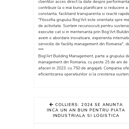
clientilor acces direct la date despre performanta
contribuie la o mai buna planificare si reducere a
constanta, facilitand transparenta si reactii rapid
"Filosofia grupului Bog'Art este orientata spre me
de activitate. Suntem recunoscuti pentru sustenabil
executie cat si in mentenanta prin Bog'Art Buil
avem o abordare inovatoare, experienta internati
serviciile de facility management din Romania",
***
Bog'Art Building Management, parte a grupului de 
management din Romania, cu peste 25 de ani de e
afaceri in 2023, cu 750 de angajati. Compania ofer
eficientizarea operatiunilor si la cresterea sustenab
COLLIERS: 2024 SE ANUNTA
INCA UN AN BUN PENTRU PIATA
INDUSTRIALA SI LOGISTICA