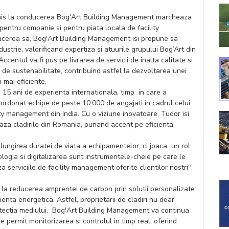
his la conducerea Bog'Art Building Management marcheaza
entru companie si pentru piata locala de facility
erea sa, Bog'Art Building Management isi propune sa
dustrie, valorificand expertiza si atuurile grupului Bog’Art din
Accentul va fi pus pe livrarea de servicii de inalta calitate si
r de sustenabilitate, contribuind astfel la dezvoltarea unei
 mai eficiente.
15 ani de experienta internationala, timp in care a
coordonat echipe de peste 10.000 de angajati in cadrul celui
ity management din India. Cu o viziune inovatoare, Tudor isi
za cladirile din Romania, punand accent pe eficienta,
elungirea duratei de viata a echipamentelor, ci joaca un rol
ogia si digitalizarea sunt instrumentele-cheie pe care le
za serviciile de facility management oferite clientilor nostri",
 la reducerea amprentei de carbon prin solutii personalizate
ienta energetica. Astfel, proprietarii de cladiri nu doar
rotectia mediului. Bog'Art Building Management va continua
permit monitorizarea si controlul in timp real, oferind