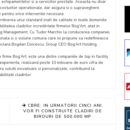
 echipamentelor si a serviciilor prestate. Aceasta nu doar
 costurilor operationale, dar asigura si o supraveghere
e pentru orice interventie necesara.
ntinerea unui standard inalt de calitate in toate domeniile
itatea cladirilor incredintate firmelor Bog'Art, atat in
ding Management. Cu Tudor Marchis la conducerea companiei,
onala si o viziune comuna care isi propune sa redefineasca
 declara Bogdan Doicescu, Group CEO Bog’Art Holding.
firme Bog’Art, este una dintre companiile de top in facility
xperienta, realizand peste 10 milioane de euro cifra de
a solutii inovatoare si personalizate, contribuind la
ilitatii cladirilor.
CBRE: IN URMATORII CINCI ANI,
VOR FI CONSTRUITE CLADIRI DE
BIROURI DE 500.000 MP