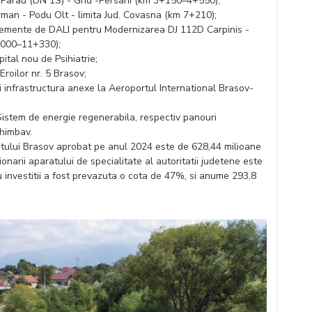
B Parau (DN 1S) - Grid -Persani (km 3+150–4+550);
rman - Podu Olt - limita Jud. Covasna (km 7+210);
 elemente de DALI pentru Modernizarea DJ 112D Carpinis -
+000–11+330);
ital nou de Psihiatrie;
Eroilor nr. 5 Brasov;
si infrastructura anexe la Aeroportul International Brasov-
 Sistem de energie regenerabila, respectiv panouri
Ghimbav.
detului Brasov aprobat pe anul 2024 este de 628,44 milioane
onarii aparatului de specialitate al autoritatii judetene este
u investitii a fost prevazuta o cota de 47%, si anume 293,8