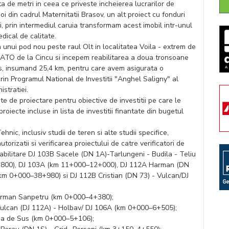
a de metri in ceea ce priveste incheierea lucrarilor de
oi din cadrul Maternitatii Brasov, un alt proiect cu fonduri
, prin intermediul caruia transformam acest imobil intr-unul
edical de calitate.
unui pod nou peste raul Olt in localitatea Voila - extrem de
ATO de la Cincu si incepem reabilitarea a doua tronsoane
s, insumand 25,4 km, pentru care avem asigurata o
rin Programul National de Investitii "Anghel Saligny" al
istratiei.
e de proiectare pentru obiective de investitii pe care le
roiecte incluse in lista de investitii finantate din bugetul
hnic, inclusiv studii de teren si alte studii specifice,
orizatii si verificarea proiectului de catre verificatori de
eabilitare DJ 103B Sacele (DN 1A)-Tarlungeni - Budila - Teliu
5+800), DJ 103A (km 11+000–12+000), DJ 112A Harman (DN
(km 0+000–38+980) si DJ 112B Cristian (DN 73) - Vulcan/DJ
 Harman Sanpetru (km 0+000–4+380);
 Vulcan (DJ 112A) - Holbav/ DJ 106A (km 0+000–6+505);
stea de Sus (km 0+000–5+106);