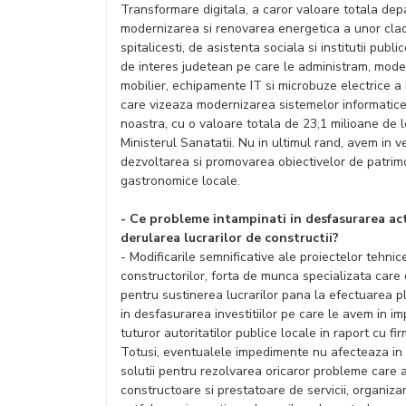
Transformare digitala, a caror valoare totala dep
modernizarea si renovarea energetica a unor cladi
spitalicesti, de asistenta sociala si institutii pub
de interes judetean pe care le administram, moder
mobilier, echipamente IT si microbuze electrice a
care vizeaza modernizarea sistemelor informatice si
noastra, cu o valoare totala de 23,1 milioane de l
Ministerul Sanatatii. Nu in ultimul rand, avem in 
dezvoltarea si promovarea obiectivelor de patrimon
gastronomice locale.
- Ce probleme intampinati in desfasurarea acti
derularea lucrarilor de constructii?
- Modificarile semnificative ale proiectelor tehnice
constructorilor, forta de munca specializata care 
pentru sustinerea lucrarilor pana la efectuarea pl
in desfasurarea investitiilor pe care le avem in i
tuturor autoritatilor publice locale in raport cu f
Totusi, eventualele impedimente nu afecteaza in 
solutii pentru rezolvarea oricaror probleme care a
constructoare si prestatoare de servicii, organiza