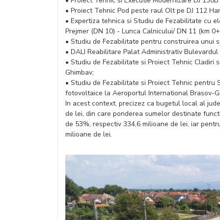
• Proiect Tehnic si Executie Modernizare DJ 130
• Proiect Tehnic Pod peste raul Olt pe DJ 112 Ha
• Expertiza tehnica si Studiu de Fezabilitate cu
Prejmer (DN 10) - Lunca Calnicului/ DN 11 (km 0
• Studiu de Fezabilitate pentru construirea unui sp
• DALI Reabilitare Palat Administrativ Bulevardul 
• Studiu de Fezabilitate si Proiect Tehnic Cladiri 
Ghimbav;
• Studiu de Fezabilitate si Proiect Tehnic pentru
fotovoltaice la Aeroportul International Brasov-
In acest context, precizez ca bugetul local al ju
de lei, din care ponderea sumelor destinate functi
de 53%, respectiv 334,6 milioane de lei, iar pentr
milioane de lei.