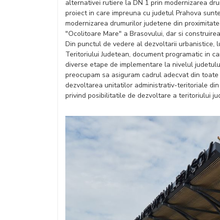
alternativei rutiere la DN 1 prin modernizarea dr
proiect in care impreuna cu judetul Prahova sunte
modernizarea drumurilor judetene din proximitate
"Ocolitoare Mare" a Brasovului, dar si construirea
Din punctul de vedere al dezvoltarii urbanistice,
Teritoriului Judetean, document programatic in car
diverse etape de implementare la nivelul judetulu
preocupam sa asiguram cadrul adecvat din toate p
dezvoltarea unitatilor administrativ-teritoriale di
privind posibilitatile de dezvoltare a teritoriului j