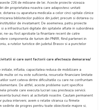
aseste 226 de milioane de lei. Aceste proiecte vizeaza
ri din proprietatea noastra care adapostesc unitati
lice, dotarea cu aparatura medicala a celor cinci spitale clinice
nizarea bibliotecilor publice din judet, precum si dotarea cu
 institutiilor de invatamant. De asemenea, patru proiecte
 a infrastructurii digitale din spitalele aflate in subordinea
ei, ne-au fost aprobate la finantare recent de catre
vedere componenta de turism din PNRR, fiind parteneri in
iu, a rutelor turistice din judetul Brasov si a punctelor
vitatii si care sunt factorii care afecteaza demararea/
 initiale, inflatia, capacitatea redusa de mobilizare a
de multe ori nu este suficienta, resursele financiare limitate
atilor sunt cateva dintre dificultatile cu care ne confruntam
mplementare. De altfel, aceste probleme sunt specifice
irmele private care executa lucrari sau presteaza servicii.
esenta bunul mers al activitatii noastre. Cautam permanent
r putea interveni, avem o relatie stransa cu firmele
m sedinte de progres pentru toate obiectivele majore si,