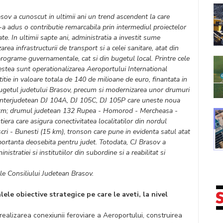
sov a cunoscut in ultimii ani un trend ascendent la care
i-a adus o contributie remarcabila prin intermediul proiectelor
te. In ultimii sapte ani, administratia a investit sume
rea infrastructurii de transport si a celei sanitare, atat din
rograme guvernamentale, cat si din bugetul local. Printre cele
estea sunt operationalizarea Aeroportului International
tie in valoare totala de 140 de milioane de euro, finantata in
ugetul judetului Brasov, precum si modernizarea unor drumuri
l interjudetean DJ 104A, DJ 105C, DJ 105P care uneste noua
50 km; drumul judetean 132 Rupea - Homorod - Mercheasa -
tiera care asigura conectivitatea localitatilor din nordul
ri - Bunesti (15 km), tronson care pune in evidenta satul atat
ortanta deosebita pentru judet. Totodata, CJ Brasov a
nistratiei si institutiilor din subordine si a reabilitat si
le Consiliului Judetean Brasov.
lele obiective strategice pe care le aveti, la nivel
c realizarea conexiunii feroviare a Aeroportului, construirea