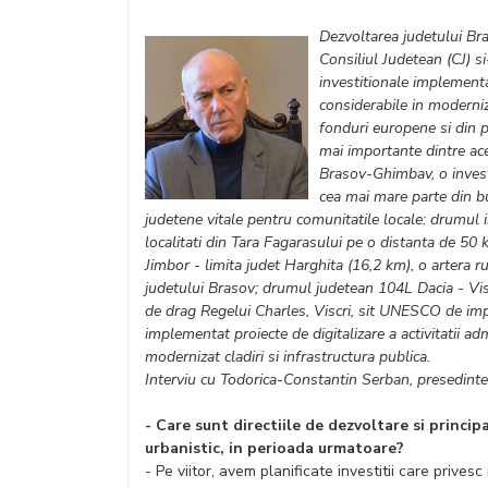
Dezvoltarea judetului Bra
Consiliul Judetean (CJ) s
investitionale implementa
considerabile in moderniza
fonduri europene si din p
mai importante dintre ac
Brasov-Ghimbav, o investi
cea mai mare parte din b
judetene vitale pentru comunitatile locale: drumu
localitati din Tara Fagarasului pe o distanta de 
Jimbor - limita judet Harghita (16,2 km), o artera ru
judetului Brasov; drumul judetean 104L Dacia - Visc
de drag Regelui Charles, Viscri, sit UNESCO de imp
implementat proiecte de digitalizare a activitatii admi
modernizat cladiri si infrastructura publica.
Interviu cu Todorica-Constantin Serban, presedinte
- Care sunt directiile de dezvoltare si principa
urbanistic, in perioada urmatoare?
- Pe viitor, avem planificate investitii care prives