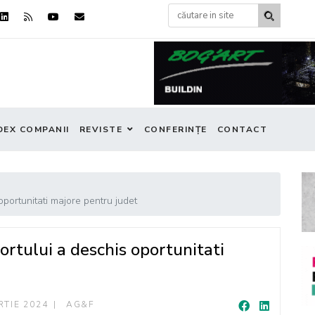
DEX COMPANII
REVISTE
CONFERINȚE
CONTACT
ortunitati majore pentru judet
tului a deschis oportunitati
RTIE 2024
AG&F