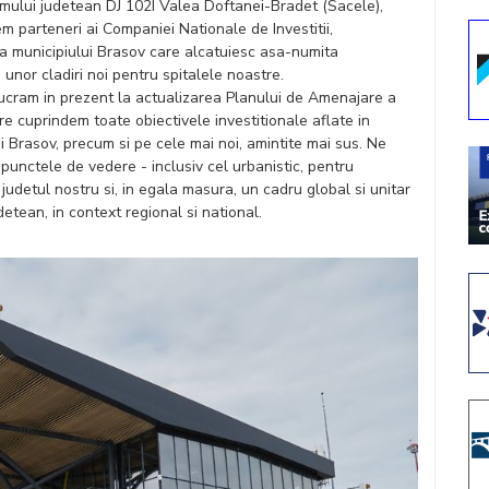
umului judetean DJ 102I Valea Doftanei-Bradet (Sacele),
m parteneri ai Companiei Nationale de Investitii,
a municipiului Brasov care alcatuiesc asa-numita
 unor cladiri noi pentru spitalele noastre.
 lucram in prezent la actualizarea Planului de Amenajare a
e cuprindem toate obiectivele investitionale aflate in
i Brasov, precum si pe cele mai noi, amintite mai sus. Ne
unctele de vedere - inclusiv cel urbanistic, pentru
n judetul nostru si, in egala masura, un cadru global si unitar
udetean, in context regional si national.