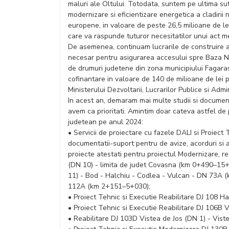
maluri ale Oltului. Totodata, suntem pe ultima sut
modernizare si eficientizare energetica a cladirii n
europene, in valoare de peste 26,5 milioane de lei
care va raspunde tuturor necesitatilor unui act m
De asemenea, continuam lucrarile de construire a 
necesar pentru asigurarea accesului spre Baza N
de drumuri judetene din zona municipiului Fagara
cofinantare in valoare de 140 de milioane de lei p
Ministerului Dezvoltarii, Lucrarilor Publice si Admin
In acest an, demaram mai multe studii si document
avem ca prioritati. Amintim doar cateva astfel de p
judetean pe anul 2024:
• Servicii de proiectare cu fazele DALI si Proiect Te
documentatii-suport pentru de avize, acorduri si aut
proiecte atestati pentru proiectul Modernizare, r
(DN 10) - limita de judet Covasna (km 0+490–1
11) - Bod - Halchiu - Codlea - Vulcan - DN 73A 
112A (km 2+151–5+030);
• Proiect Tehnic si Executie Reabilitare DJ 108
• Proiect Tehnic si Executie Reabilitare DJ 106B
• Reabilitare DJ 103D Vistea de Jos (DN 1) - Vi