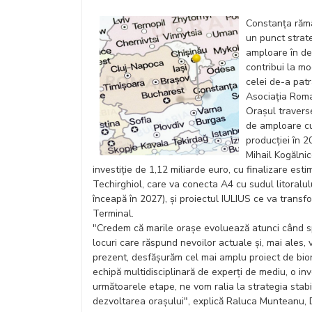
Constanța rămâ
un punct strat
amploare în des
contribui la mo
celei de-a pat
Asociația Roma
Orașul travers
de amploare cu
producției în 20
Mihail Kogălni
investiție de 1,12 miliarde euro, cu finalizare es
Techirghiol, care va conecta A4 cu sudul litoralul
înceapă în 2027), și proiectul IULIUS ce va trans
Terminal.
"Credem că marile orașe evoluează atunci când spa
locuri care răspund nevoilor actuale și, mai ales, 
prezent, desfășurăm cel mai amplu proiect de biore
echipă multidisciplinară de experți de mediu, o in
următoarele etape, ne vom ralia la strategia stabi
dezvoltarea orașului", explică Raluca Munteanu, D