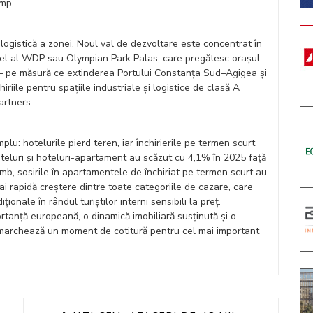
/mp.
 logistică a zonei. Noul val de dezvoltare este concentrat în
cel al WDP sau Olympian Park Palas, care pregătesc orașul
t — pe măsură ce extinderea Portului Constanța Sud–Agigea și
riile pentru spațiile industriale și logistice de clasă A
artners.
plu: hotelurile pierd teren, iar închirierile pe termen scurt
oteluri și hoteluri-apartament au scăzut cu 4,1% în 2025 față
mb, sosirile în apartamentele de închiriat pe termen scurt au
i rapidă creștere dintre toate categoriile de cazare, care
ionale în rândul turiștilor interni sensibili la preț.
ortanță europeană, o dinamică imobiliară susținută și o
6 marchează un moment de cotitură pentru cel mai important