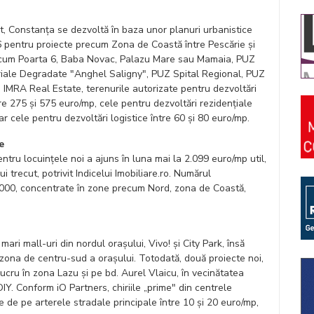
t, Constanța se dezvoltă în baza unor planuri urbanistice
6 pentru proiecte precum Zona de Coastă între Pescărie și
precum Poarta 6, Baba Novac, Palazu Mare sau Mamaia, PUZ
iale Degradate "Anghel Saligny", PUZ Spital Regional, PUZ
IMRA Real Estate, terenurile autorizate pentru dezvoltări
tre 275 și 575 euro/mp, cele pentru dezvoltări rezidențiale
ar cele pentru dezvoltări logistice între 60 și 80 euro/mp.
e
ntru locuințele noi a ajuns în luna mai la 2.099 euro/mp util,
 trecut, potrivit Indicelui Imobiliare.ro. Numărul
.000, concentrate în zone precum Nord, zona de Coastă,
ari mall-uri din nordul orașului, Vivo! și City Park, însă
zona de centru-sud a orașului. Totodată, două proiecte noi,
 lucru în zona Lazu și pe bd. Aurel Vlaicu, în vecinătatea
IY. Conform iO Partners, chiriile „prime" din centrele
e de pe arterele stradale principale între 10 și 20 euro/mp,