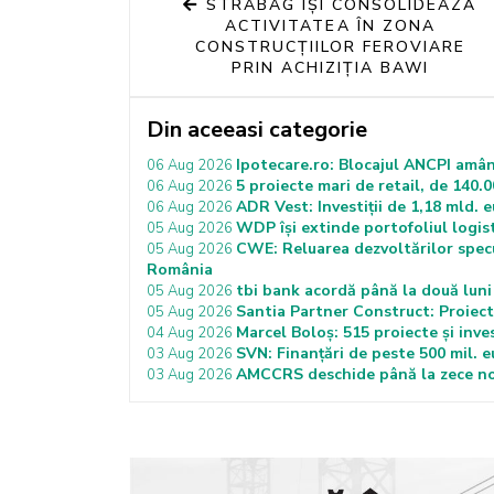
STRABAG ÎȘI CONSOLIDEAZĂ
ACTIVITATEA ÎN ZONA
CONSTRUCȚIILOR FEROVIARE
PRIN ACHIZIȚIA BAWI
Din aceeasi categorie
Ipotecare.ro: Blocajul ANCPI amân
06 Aug 2026
5 proiecte mari de retail, de 140.0
06 Aug 2026
ADR Vest: Investiții de 1,18 mld. 
06 Aug 2026
WDP își extinde portofoliul logist
05 Aug 2026
CWE: Reluarea dezvoltărilor specu
05 Aug 2026
România
tbi bank acordă până la două luni 
05 Aug 2026
Santia Partner Construct: Proiecte
05 Aug 2026
Marcel Boloș: 515 proiecte și inves
04 Aug 2026
SVN: Finanțări de peste 500 mil. 
03 Aug 2026
AMCCRS deschide până la zece noi
03 Aug 2026