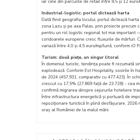
iar cele din parcurile de retail între 8,5 și 12 euro
Industrial-logistic: portul dictează harta
Dată fiind geografia locului, portul dictează harta
zona Lazu și pe axa Palas, prin proiecte precum 
pentru un rol logistic regional tot mai importan
coridoarele europene cresc fluxurile de mărfuri. Chi
variază între 4,0 și 4,5 euro/mp/lună, conform iO P
Turism: două piețe, un singur litoral
În domeniul turistic, tendința poate fi rezumată sim
explodează. Conform Est Hospitality, sosirile în h
de 2024 (457.931, comparativ cu 477.423). În schi
crescut cu 17,5% (27.869 față de 23.728) - cea ma
confirmă migrarea dinspre sejururile hoteliere tradiț
Între infrastructura energetică și portuară de imp
repoziționare turistică în plină desfășurare, 202
oraș al României de la malul mării.