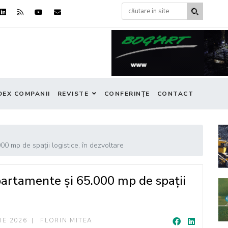
DEX COMPANII
REVISTE
CONFERINȚE
CONTACT
0 mp de spații logistice, în dezvoltare
partamente și 65.000 mp de spații
IE 2026
FLORIN MITEA