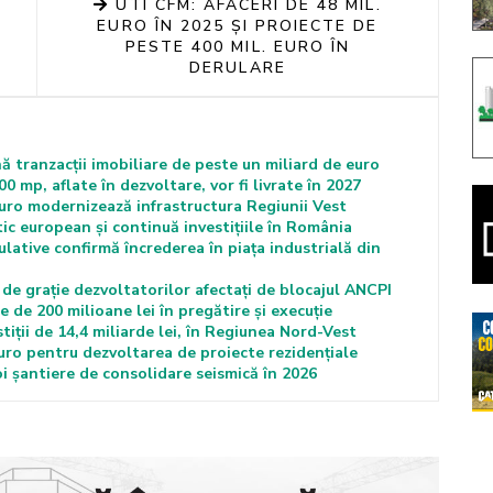
UTI CFM: AFACERI DE 48 MIL.
EURO ÎN 2025 ȘI PROIECTE DE
PESTE 400 MIL. EURO ÎN
DERULARE
ă tranzacții imobiliare de peste un miliard de euro
00 mp, aflate în dezvoltare, vor fi livrate în 2027
euro modernizează infrastructura Regiunii Vest
ic european și continuă investițiile în România
lative confirmă încrederea în piața industrială din
de grație dezvoltatorilor afectați de blocajul ANCPI
 de 200 milioane lei în pregătire și execuție
tiții de 14,4 miliarde lei, în Regiunea Nord-Vest
euro pentru dezvoltarea de proiecte rezidențiale
 șantiere de consolidare seismică în 2026