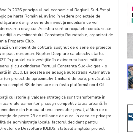
ne în 2026 principalul pol economic al Regiunii Sud-Est și
egic pe harta României, având în vedere proiectele de
fășurare dar și o serie de investiții imobiliare ce vor
dernizarea orașului. Acestea sunt principalele concluzii ale
ra ediții a evenimentului Constanța Roundtable, organizat de
nia Property Club.
ează un moment de cotitură, susținut de o serie de proiecte
 impact european. Neptun Deep are ca obiectiv startul
27, în paralel cu investițiile în extinderea bazei militare
ceanu și cu extinderea Portului Constanța Sud-Agigea - o
timată în 2030. La acestea se adaugă autostrada Alternativa
ui (un proiect de aproximativ 1 miliard de euro, prevăzut să
forma complet 38 de hectare din fosta platformă nord Oil
ții cu istorie și valoare strategică sunt transformate în
viitoare ale oamenilor și susțin competitivitatea urbană. În
mediere din Europa al unui investitor privat, alături de o
vestiție de peste 29 de milioane de euro. În ceea ce privește
lită de administrația locală, factorul decident pentru
irector de Dezvoltare IULIUS, statusul amplului proiect.