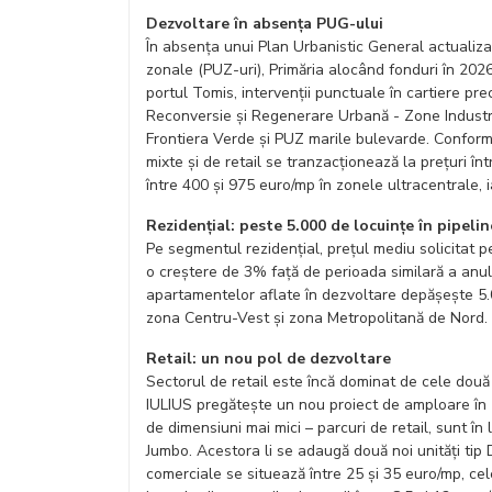
Dezvoltare în absența PUG-ului
În absența unui Plan Urbanistic General actualiza
zonale (PUZ-uri), Primăria alocând fonduri în 202
portul Tomis, intervenții punctuale în cartiere 
Reconversie și Regenerare Urbană - Zone Industr
Frontiera Verde și PUZ marile bulevarde. Conform 
mixte și de retail se tranzacționează la prețuri în
între 400 și 975 euro/mp în zonele ultracentrale, i
Rezidențial: peste 5.000 de locuințe în pipelin
Pe segmentul rezidențial, prețul mediu solicitat pe
o creștere de 3% față de perioada similară a anului
apartamentelor aflate în dezvoltare depășește 5
zona Centru-Vest și zona Metropolitană de Nord.
Retail: un nou pol de dezvoltare
Sectorul de retail este încă dominat de cele două m
IULIUS pregătește un nou proiect de amploare în 
de dimensiuni mai mici – parcuri de retail, sunt în
Jumbo. Acestora li se adaugă două noi unități tip D
comerciale se situează între 25 și 35 euro/mp, cel