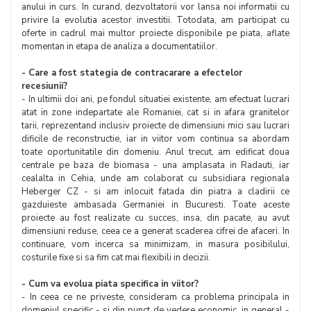
anului in curs. In curand, dezvoltatorii vor lansa noi informatii cu
privire la evolutia acestor investitii. Totodata, am participat cu
oferte in cadrul mai multor proiecte disponibile pe piata, aflate
momentan in etapa de analiza a documentatiilor.
- Care a fost stategia de contracarare a efectelor
recesiunii?
- In ultimii doi ani, pe fondul situatiei existente, am efectuat lucrari
atat in zone indepartate ale Romaniei, cat si in afara granitelor
tarii, reprezentand inclusiv proiecte de dimensiuni mici sau lucrari
dificile de reconstructie, iar in viitor vom continua sa abordam
toate oportunitatile din domeniu. Anul trecut, am edificat doua
centrale pe baza de biomasa - una amplasata in Radauti, iar
cealalta in Cehia, unde am colaborat cu subsidiara regionala
Heberger CZ - si am inlocuit fatada din piatra a cladirii ce
gazduieste ambasada Germaniei in Bucuresti. Toate aceste
proiecte au fost realizate cu succes, insa, din pacate, au avut
dimensiuni reduse, ceea ce a generat scaderea cifrei de afaceri. In
continuare, vom incerca sa minimizam, in masura posibilului,
costurile fixe si sa fim cat mai flexibili in decizii.
- Cum va evolua piata specifica in viitor?
- In ceea ce ne priveste, consideram ca problema principala in
domeniul specific - si din punct de vedere economic, in general -