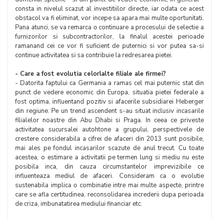
consta in nivelul scazut al investitiilor directe, iar odata ce acest
obstacol va fi eliminat, vor incepe sa apara mai multe oportunitati.
Pana atunci, se va remarca o continuare a procesului de selectie a
furnizorilor si subcontractorilor, la finalul acestei perioade
ramanand cei ce vor fi suficient de puternici si vor putea sa-si
continue activitatea si sa contribuie la redresarea pietei.
- Care a fost evolutia celorlalte filiale ale firmei?
- Datorita faptului ca Germania a ramas cel mai puternic stat din
punct de vedere economic din Europa, situatia pietei federale a
fost optima, influentand pozitiv si afacerile subsidiarei Heberger
din regiune. Pe un trend ascendent s-au situat inclusiv incasarile
filialelor noastre din Abu Dhabi si Praga. In ceea ce priveste
activitatea sucursalei autohtone a grupului, perspectivele de
crestere considerabila a cifrei de afaceri din 2013 sunt posibile,
mai ales pe fondul incasarilor scazute de anul trecut. Cu toate
acestea, o estimare a activitatii pe termen lung si mediu nu este
posibila inca, din cauza circumstantelor imprevizibile ce
influenteaza mediul de afaceri. Consideram ca o evolutie
sustenabila implica o combinatie intre mai multe aspecte, printre
care se afla certitudinea, reconsolidarea increderii dupa perioada
de criza, imbunatatirea mediului financiar etc.