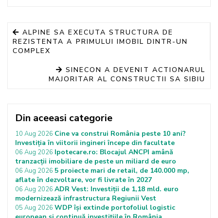
ALPINE SA EXECUTA STRUCTURA DE
REZISTENTA A PRIMULUI IMOBIL DINTR-UN
COMPLEX
SINECON A DEVENIT ACTIONARUL
MAJORITAR AL CONSTRUCTII SA SIBIU
Din aceeasi categorie
Cine va construi România peste 10 ani?
10 Aug 2026
Investiția în viitorii ingineri începe din facultate
Ipotecare.ro: Blocajul ANCPI amână
06 Aug 2026
tranzacții imobiliare de peste un miliard de euro
5 proiecte mari de retail, de 140.000 mp,
06 Aug 2026
aflate în dezvoltare, vor fi livrate în 2027
ADR Vest: Investiții de 1,18 mld. euro
06 Aug 2026
modernizează infrastructura Regiunii Vest
WDP își extinde portofoliul logistic
05 Aug 2026
european și continuă investițiile în România