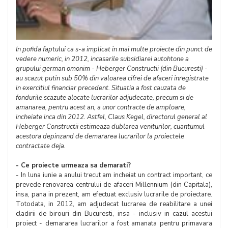
In pofida faptului ca s-a implicat in mai multe proiecte din punct de
vedere numeric, in 2012, incasarile subsidiarei autohtone a
grupului german omonim - Heberger Constructii (din Bucuresti) -
au scazut putin sub 50% din valoarea cifrei de afaceri inregistrate
in exercitiul financiar precedent. Situatia a fost cauzata de
fondurile scazute alocate lucrarilor adjudecate, precum si de
amanarea, pentru acest an, a unor contracte de amploare,
incheiate inca din 2012. Astfel, Claus Kegel, directorul general al
Heberger Constructii estimeaza dublarea veniturilor, cuantumul
acestora depinzand de demararea lucrarilor la proiectele
contractate deja.
- Ce proiecte urmeaza sa demarati?
- In luna iunie a anului trecut am incheiat un contract important, ce
prevede renovarea centrului de afaceri Millennium (din Capitala),
insa, pana in prezent, am efectuat exclusiv lucrarile de proiectare.
Totodata, in 2012, am adjudecat lucrarea de reabilitare a unei
cladirii de birouri din Bucuresti, insa - inclusiv in cazul acestui
proiect - demararea lucrarilor a fost amanata pentru primavara