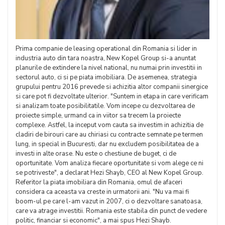
Prima companie de leasing operational din Romania si lider in
industria auto din tara noastra, New Kopel Group si-a anuntat
planurile de extindere la nivel national, nu numai prin investitii in
sectorul auto, ci si pe piata imobiliara. De asemenea, strategia
grupului pentru 2016 prevede si achizitia altor companii sinergice
si care pot fi dezvoltate ulterior. "Suntem in etapa in care verificam
si analizam toate posibilitatile. Vom incepe cu dezvoltarea de
proiecte simple, urmand ca in viitor sa trecem la proiecte
complexe. Astfel, la inceput vom cauta sa investim in achizitia de
cladiri de birouri care au chiriasi cu contracte semnate pe termen
lung, in special in Bucuresti, dar nu excludem posibilitatea de a
investi in alte orase. Nu este o chestiune de buget, ci de
oportunitate. Vom analiza fiecare oportunitate si vom alege ce ni
se potriveste", a declarat Hezi Shayb, CEO al New Kopel Group.
Referitor la piata imobiliara din Romania, omul de afaceri
considera ca aceasta va creste in urmatorii ani. "Nu va mai fi
boom-ul pe care l-am vazut in 2007, ci o dezvoltare sanatoasa,
care va atrage investitii. Romania este stabila din punct de vedere
politic, financiar si economic", a mai spus Hezi Shayb.