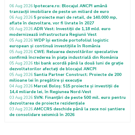
Ipotecare.ro: Blocajul ANCPI amână
06 Aug 2026
tranzacții imobiliare de peste un miliard de euro
5 proiecte mari de retail, de 140.000 mp,
06 Aug 2026
aflate în dezvoltare, vor fi livrate în 2027
ADR Vest: Investiții de 1,18 mld. euro
06 Aug 2026
modernizează infrastructura Regiunii Vest
WDP își extinde portofoliul logistic
05 Aug 2026
european și continuă investițiile în România
CWE: Reluarea dezvoltărilor speculative
05 Aug 2026
confirmă încrederea în piața industrială din România
tbi bank acordă până la două luni de grație
05 Aug 2026
dezvoltatorilor afectați de blocajul ANCPI
Santia Partner Construct: Proiecte de 200
05 Aug 2026
milioane lei în pregătire și execuție
Marcel Boloș: 515 proiecte și investiții de
04 Aug 2026
14,4 miliarde lei, în Regiunea Nord-Vest
SVN: Finanțări de peste 500 mil. euro pentru
03 Aug 2026
dezvoltarea de proiecte rezidențiale
AMCCRS deschide până la zece noi șantiere
03 Aug 2026
de consolidare seismică în 2026