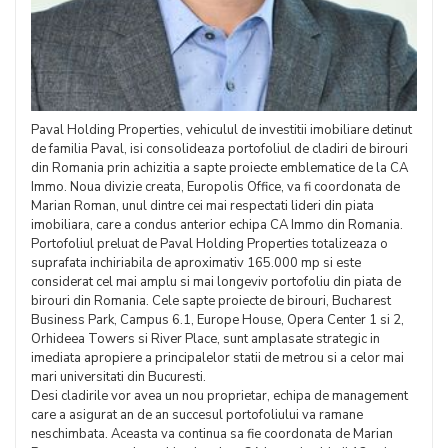
Paval Holding Properties, vehiculul de investitii imobiliare detinut
de familia Paval, isi consolideaza portofoliul de cladiri de birouri
din Romania prin achizitia a sapte proiecte emblematice de la CA
Immo. Noua divizie creata, Europolis Office, va fi coordonata de
Marian Roman, unul dintre cei mai respectati lideri din piata
imobiliara, care a condus anterior echipa CA Immo din Romania.
Portofoliul preluat de Paval Holding Properties totalizeaza o
suprafata inchiriabila de aproximativ 165.000 mp si este
considerat cel mai amplu si mai longeviv portofoliu din piata de
birouri din Romania. Cele sapte proiecte de birouri, Bucharest
Business Park, Campus 6.1, Europe House, Opera Center 1 si 2,
Orhideea Towers si River Place, sunt amplasate strategic in
imediata apropiere a principalelor statii de metrou si a celor mai
mari universitati din Bucuresti.
Desi cladirile vor avea un nou proprietar, echipa de management
care a asigurat an de an succesul portofoliului va ramane
neschimbata. Aceasta va continua sa fie coordonata de Marian