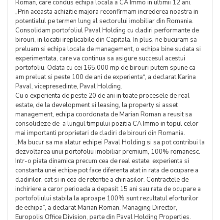
Roman, care condus echipa locala a CA Immo in ultimii 12 ani.
„Prin aceasta achizitie majora reconfirmam increderea noastra in
potentialul pe termen lung al sectorului imobiliar din Romania.
Consolidam portofoliul Paval Holding cu cladiri performante de
birouri, in locatii ireplicabile din Capitala. In plus, ne bucuram sa
preluam si echipa locala de management, o echipa bine sudata si
experimentata, care va continua sa asigure succesul acestui
portofoliu. Odata cu cei 165.000 mp de birouri putem spune ca
am preluat si peste 100 de ani de experienta“, a declarat Karina
Paval, vicepresedinte, Paval Holding.
Cu o experienta de peste 20 de ani in toate procesele de real
estate, de la development si leasing, la property si asset
management, echipa coordonata de Marian Roman a reusit sa
consolideze de-a lungul timpului pozitia CA Immo in topul celor
mai importanti proprietari de cladiri de birouri din Romania.
„Ma bucur sa ma alatur echipei Paval Holding si sa pot contribui la
dezvoltarea unui portofoliu imobiliar premium, 100% romanesc.
Intr-o piata dinamica precum cea de real estate, experienta si
constanta unei echipe pot face diferenta atat in rata de ocupare a
cladirilor, cat si in cea de retentie a chiriasilor. Contractele de
inchiriere a caror perioada a depasit 15 ani sau rata de ocupare a
portofoliului stabila la aproape 100% sunt rezultatul eforturilor
de echipa”, a declarat Marian Roman, Managing Director,
Europolis Office Division, parte din Paval Holding Properties.