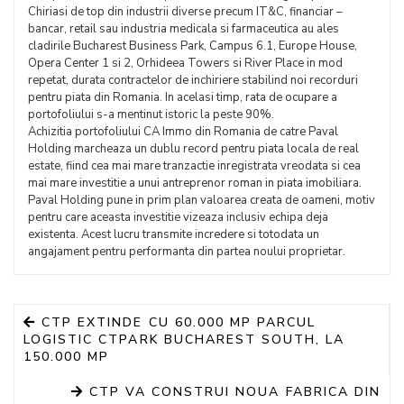
Chiriasi de top din industrii diverse precum IT&C, financiar –
bancar, retail sau industria medicala si farmaceutica au ales
cladirile Bucharest Business Park, Campus 6.1, Europe House,
Opera Center 1 si 2, Orhideea Towers si River Place in mod
repetat, durata contractelor de inchiriere stabilind noi recorduri
pentru piata din Romania. In acelasi timp, rata de ocupare a
portofoliului s-a mentinut istoric la peste 90%.
Achizitia portofoliului CA Immo din Romania de catre Paval
Holding marcheaza un dublu record pentru piata locala de real
estate, fiind cea mai mare tranzactie inregistrata vreodata si cea
mai mare investitie a unui antreprenor roman in piata imobiliara.
Paval Holding pune in prim plan valoarea creata de oameni, motiv
pentru care aceasta investitie vizeaza inclusiv echipa deja
existenta. Acest lucru transmite incredere si totodata un
angajament pentru performanta din partea noului proprietar.
CTP EXTINDE CU 60.000 MP PARCUL
LOGISTIC CTPARK BUCHAREST SOUTH, LA
150.000 MP
CTP VA CONSTRUI NOUA FABRICA DIN