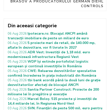
BRASOV A PRODUCATORULUI GERMAN DIEHL
CONTROLS
Din aceeasi categorie
Ipotecare.ro: Blocajul ANCPI amână
06 Aug 2026
tranzacții imobiliare de peste un miliard de euro
5 proiecte mari de retail, de 140.000 mp,
06 Aug 2026
aflate în dezvoltare, vor fi livrate în 2027
ADR Vest: Investiții de 1,18 mld. euro
06 Aug 2026
modernizează infrastructura Regiunii Vest
WDP își extinde portofoliul logistic
05 Aug 2026
european și continuă investițiile în România
CWE: Reluarea dezvoltărilor speculative
05 Aug 2026
confirmă încrederea în piața industrială din România
tbi bank acordă până la două luni de grație
05 Aug 2026
dezvoltatorilor afectați de blocajul ANCPI
Santia Partner Construct: Proiecte de 200
05 Aug 2026
milioane lei în pregătire și execuție
Marcel Boloș: 515 proiecte și investiții de
04 Aug 2026
14,4 miliarde lei, în Regiunea Nord-Vest
SVN: Finanțări de peste 500 mil. euro pentru
03 Aug 2026