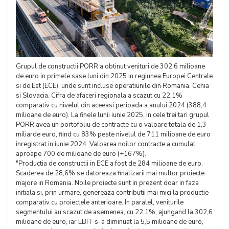
Grupul de constructii PORR a obtinut venituri de 302,6 milioane
de euro in primele sase luni din 2025 in regiunea Europei Centrale
si de Est (ECE), unde sunt incluse operatiunile din Romania, Cehia
si Slovacia. Cifra de afaceri regionala a scazut cu 22,1%
comparativ cu nivelul din aceeasi perioada a anului 2024 (388,4
milioane de euro). La finele lunii iunie 2025, in cele trei tari grupul
PORR avea un portofoliu de contracte cu o valoare totala de 1,3
miliarde euro, fiind cu 83% peste nivelul de 711 milioane de euro
inregistrat in iunie 2024. Valoarea noilor contracte a cumulat
aproape 700 de milioane de euro (+167%).
"Productia de constructii in ECE a fost de 284 milioane de euro.
Scaderea de 28,6% se datoreaza finalizarii mai multor proiecte
majore in Romania. Noile proiecte sunt in prezent doar in faza
initiala si, prin urmare, genereaza contributii mai mici la productie
comparativ cu proiectele anterioare. In paralel, veniturile
segmentului au scazut de asemenea, cu 22,1%, ajungand la 302,6
milioane de euro, iar EBIT s-a diminuat la 5,5 milioane de euro,