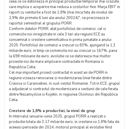
ceea ce se datoreaza in principal productiei temporar mai scazute,
care implica o acoperire mai redusa a costurilor fixe. Marja EBIT in
raport cu veniturile a fost de 1,8% (mai mica fata de nivelul de
2,9% din primele 6 luni ale anului 20024)", se precizeaza in
raportul semestrial al grupului PORR.
Conform datelor PORR, atat portofoliul de comenzi, cat si
comenzile noi inregistrate in cele 3 tari ale regiunii ECE au
consemnat o crestere semnificativa in prima jumatate a anului
2025. Portofoliul de comenzi a crescut cu 83%, ajungand la 1,3
miliarde euro, in timp ce comenzile noi au crescut cu 167%, pana
la 698 milioane de euro, evolutie ce se datoreaza mai multor
proiecte noi de mare amploare contractate in Romania si
Republica Ceha.
Cel mai important proiect contractat in acest an de PORR in
regiune vizeaza renovarea si modernizarea liniei ferate dintre
Craiova si Caransebes, in sud-vestul Romaniei. Tot in ECE, grupul
a adjudecat si contractul de modernizare a sectiunii de cale ferata
dintre Nezamyslice si Kojetin, in regiunea Olomouc din Republica
Ceha.
Crestere de 1,8% a productiei, la nivel de grup
In intervalul ianuarie-iunie 2025, grupul PORR a realizat o
productie totala de 3,17 miliarde euro, in crestere cu 1,8% fata de
aceeasi perioada din 2024, motorul principal al evolutiei fiind