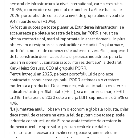
sectorul de infrastructura la nivel international, care a crescut cu
19,6%, cu precadere segmentul de tuneluri. La finele lunii iunie
2025, portofoliul de contracte la nivel de grup a atins nivelul de
9,4 miliarde euro (+10%).
"A fost un succes pe toate planurile. Extinderea infrastructurii se
accelereaza pe pietele noastre de baza, iar PORR a reusit sa
obtina contracte noi, mari si importante, in acest domeniu. In plus,
observam o revigorare a constructiilor de cladiri. Drept urmare,
portofoliul nostru de comenzi este puternic diversificat, acoperind
de la constructii de infrastructura si proiecte industriale pana la
lucrari in domeniul sanatatii si locuinte rezidentiale", a declarat
Karl-Heinz Strauss, CEO al grupului PORR.
Pentru intregul an 2025, pe baza portofoliului de proiecte
contractate, conducerea grupului PORR estimeaza o crestere
moderata a productiei. De asemenea, este anticipata o crestere a
indicatorului de profitabilitate (EBIT), si a majorare a marjei EBIT
la 3%. Tinta pentru 2030 este o marja EBIT cuprinsa intre 3,5% si
4,%.
"La jumatatea anului, observam o economie globala robusta, chiar
daca ritmul de crestere nu este la fel de puternic pe toate pietele.
Industria constructiilor din Europa arata tendinte de crestere in
domenii orientate spre viitor, precum centrele de date si
infrastructura necesara tranzitiei energetice si, bineinteles, in