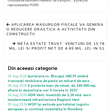
continuarea extinderii retelelor de transport", a precizat
reprezentantul PORR.
APLICAREA MASURILOR FISCALE VA GENERA
O REDUCERE DRASTICA A ACTIVITATII DIN
CONSTRUCTII
META ESTATE TRUST: VENITURI DE 13,78
MIL. LEI SI PROFIT NET DE 4,65 MIL. LEI, IN S1
Din aceeasi categorie
Ipotecare.ro: Blocajul ANCPI amână
06 Aug 2026
tranzacții imobiliare de peste un miliard de euro
5 proiecte mari de retail, de 140.000 mp,
06 Aug 2026
aflate în dezvoltare, vor fi livrate în 2027
ADR Vest: Investiții de 1,18 mld. euro
06 Aug 2026
modernizează infrastructura Regiunii Vest
WDP își extinde portofoliul logistic
05 Aug 2026
european și continuă investițiile în România