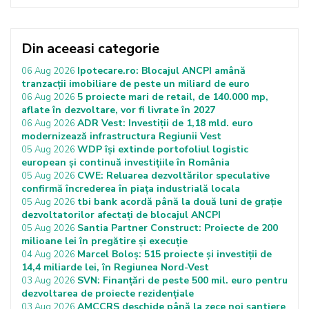
Din aceeasi categorie
Ipotecare.ro: Blocajul ANCPI amână
06 Aug 2026
tranzacții imobiliare de peste un miliard de euro
5 proiecte mari de retail, de 140.000 mp,
06 Aug 2026
aflate în dezvoltare, vor fi livrate în 2027
ADR Vest: Investiții de 1,18 mld. euro
06 Aug 2026
modernizează infrastructura Regiunii Vest
WDP își extinde portofoliul logistic
05 Aug 2026
european și continuă investițiile în România
CWE: Reluarea dezvoltărilor speculative
05 Aug 2026
confirmă încrederea în piața industrială locala
tbi bank acordă până la două luni de grație
05 Aug 2026
dezvoltatorilor afectați de blocajul ANCPI
Santia Partner Construct: Proiecte de 200
05 Aug 2026
milioane lei în pregătire și execuție
Marcel Boloș: 515 proiecte și investiții de
04 Aug 2026
14,4 miliarde lei, în Regiunea Nord-Vest
SVN: Finanțări de peste 500 mil. euro pentru
03 Aug 2026
dezvoltarea de proiecte rezidențiale
AMCCRS deschide până la zece noi șantiere
03 Aug 2026