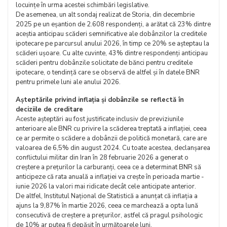
locuințe în urma acestei schimbări legislative.
De asemenea, un alt sondaj realizat de Storia, din decembrie
2025 pe un eșantion de 2.608 respondenți, a arătat că 23% dintre
aceștia anticipau scăderi semnificative ale dobânzilor la creditele
ipotecare pe parcursul anului 2026, în timp ce 20% se așteptau la
scăderi ușoare. Cu alte cuvinte, 43% dintre respondenți anticipau
scăderi pentru dobânzile solicitate de bănci pentru creditele
ipotecare, o tendință care se observă de altfel și în datele BNR
pentru primele luni ale anului 2026.
Așteptările privind inflația și dobânzile se reflectă în
deciziile de creditare
Aceste așteptări au fost justificate inclusiv de previziunile
anterioare ale BNR cu privire la scăderea treptată a inflației, ceea
ce ar permite o scădere a dobânzii de politică monetară, care are
valoarea de 6,5% din august 2024. Cu toate acestea, declanșarea
conflictului militar din Iran în 28 februarie 2026 a generat o
creștere a prețurilor la carburanți, ceea ce a determinat BNR să
anticipeze că rata anuală a inflației va crește în perioada martie -
iunie 2026 la valori mai ridicate decât cele anticipate anterior.
De altfel, Institutul Național de Statistică a anunțat că inflația a
ajuns la 9,87% în martie 2026, ceea ce marchează a opta lună
consecutivă de creștere a prețurilor, astfel că pragul psihologic
de 10% ar putea fi depășit în următoarele luni.