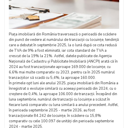
Piața imobiliară din România traversează o perioadă de scădere
din punct de vedere al numărului de tranzacții cu locuințe, tendință
care a debutat în septembrie 2025, la o lună după ce cota redusă
de TVA de 9% a fost eliminată, iar cota standard de TVA a
crescut de la 19% la 21%. Astfel, datele publicate de Agenția
Națională de Cadastru și Publicitate Imobiliară (ANCPI) arată că în
2024 au fost tranzacționate aproape 169.000 de locuințe, cu
6,6% mai multe comparativ cu 2023, pentru ca în 2025 numărul
tranzacțiilor să scadă cu 5,4%, la aproape 160.000.
În primele opt luni ale anului 2025, piața imobiliară din România a
înregistrat o evoluție similară cu aceeași perioadă din 2024, cu o
creștere de 0,4%, la aproape 106.000 de tranzacții. Începând din
luna septembrie, numărul de tranzacții cu locuințe a scăzut în
fiecare lună comparativ cu luna similară a anului precedent. Astfel,
în perioada septembrie 2025 - martie 2026, au fost
tranzacționate 84.242 de locuințe, în scădere cu 15,8%
comparativ cu cele 100.097 de unități din perioada septembrie
2024 - martie 2025.