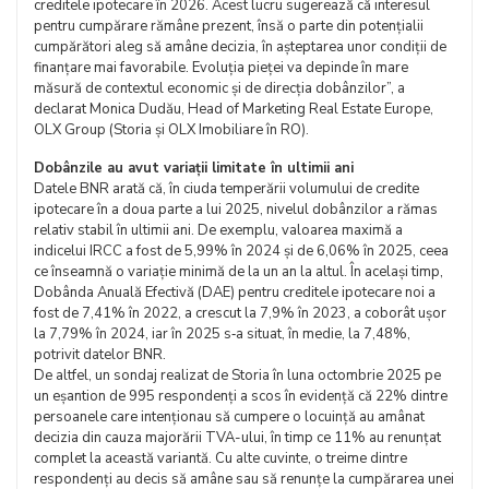
creditele ipotecare în 2026. Acest lucru sugerează că interesul
pentru cumpărare rămâne prezent, însă o parte din potențialii
cumpărători aleg să amâne decizia, în așteptarea unor condiții de
finanțare mai favorabile. Evoluția pieței va depinde în mare
măsură de contextul economic și de direcția dobânzilor”, a
declarat Monica Dudău, Head of Marketing Real Estate Europe,
OLX Group (Storia și OLX Imobiliare în RO).
Dobânzile au avut variații limitate în ultimii ani
Datele BNR arată că, în ciuda temperării volumului de credite
ipotecare în a doua parte a lui 2025, nivelul dobânzilor a rămas
relativ stabil în ultimii ani. De exemplu, valoarea maximă a
indicelui IRCC a fost de 5,99% în 2024 și de 6,06% în 2025, ceea
ce înseamnă o variație minimă de la un an la altul. În același timp,
Dobânda Anuală Efectivă (DAE) pentru creditele ipotecare noi a
fost de 7,41% în 2022, a crescut la 7,9% în 2023, a coborât ușor
la 7,79% în 2024, iar în 2025 s‑a situat, în medie, la 7,48%,
potrivit datelor BNR.
De altfel, un sondaj realizat de Storia în luna octombrie 2025 pe
un eșantion de 995 respondenți a scos în evidență că 22% dintre
persoanele care intenționau să cumpere o locuință au amânat
decizia din cauza majorării TVA-ului, în timp ce 11% au renunțat
complet la această variantă. Cu alte cuvinte, o treime dintre
respondenți au decis să amâne sau să renunțe la cumpărarea unei