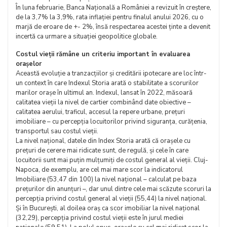
În luna februarie, Banca Națională a României a revizuit în creștere,
de la 3,7% la 3,9%, rata inflației pentru finalul anului 2026, cu o
marjă de eroare de +- 2%, însă respectarea acestei ținte a devenit
incertă ca urmare a situației geopolitice globale.
Costul vieții rămâne un criteriu important în evaluarea
orașelor
Această evoluție a tranzacțiilor și creditării ipotecare are loc într-
un context în care Indexul Storia arată o stabilitate a scorurilor
marilor orașe în ultimul an. Indexul, lansat în 2022, măsoară
calitatea vieții la nivel de cartier combinând date obiective –
calitatea aerului, traficul, accesul la repere urbane, prețuri
imobiliare – cu percepția locuitorilor privind siguranța, curățenia,
transportul sau costul vieții.
La nivel național, datele din Index Storia arată că orașele cu
prețuri de cerere mai ridicate sunt, de regulă, și cele în care
locuitorii sunt mai puțin mulțumiți de costul general al vieții. Cluj-
Napoca, de exemplu, are cel mai mare scor la indicatorul
Imobiliare (53,47 din 100) la nivel național – calculat pe baza
prețurilor din anunțuri –, dar unul dintre cele mai scăzute scoruri la
percepția privind costul general al vieții (55,44) la nivel național.
Și în București, al doilea oraș ca scor imobiliar la nivel național
(32,29), percepția privind costul vieții este în jurul mediei