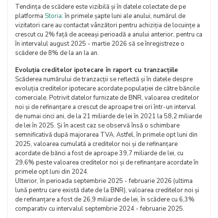
Tendința de scădere este vizibilă și în datele colectate de pe
platforma
Storia
: în primele șapte luni ale anului, numărul de
vizitatori care au contactat vânzători pentru achiziția de locuințe a
crescut cu 2% față de aceeași perioadă a anului anterior, pentru ca
în intervalul august 2025 - martie 2026 să se înregistreze o
scădere de 8% de la an la an.
Evoluția creditelor ipotecare în raport cu tranzacțiile
Scăderea numărului de tranzacții se reflectă și în datele despre
evoluția creditelor ipotecare acordate populației de către băncile
comerciale. Potrivit datelor furnizate de BNR, valoarea creditelor
noi și de refinanțare a crescut de aproape trei ori într-un interval
de numai cinci ani, de la 21 miliarde de lei în 2021 la 58,2 miliarde
de lei în 2025. Și în acest caz se observă însă o schimbare
semnificativă după majorarea TVA. Astfel, în primele opt luni din
2025, valoarea cumulată a creditelor noi și de refinanțare
acordate de bănci a fost de aproape 39,7 miliarde de lei, cu
29,6% peste valoarea creditelor noi și de refinanțare acordate în
primele opt luni din 2024.
Ulterior, în perioada septembrie 2025 - februarie 2026 (ultima
lună pentru care există date de la BNR), valoarea creditelor noi și
de refinanțare a fost de 26,9 miliarde de lei, în scădere cu 6,3%
comparativ cu intervalul septembrie 2024 - februarie 2025.