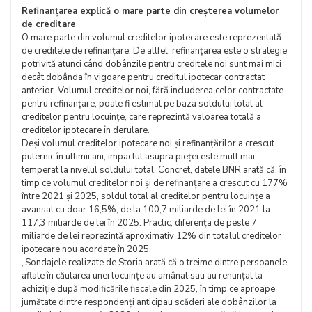
Refinanțarea explică o mare parte din creșterea volumelor
de creditare
O mare parte din volumul creditelor ipotecare este reprezentată
de creditele de refinanțare. De altfel, refinanțarea este o strategie
potrivită atunci când dobânzile pentru creditele noi sunt mai mici
decât dobânda în vigoare pentru creditul ipotecar contractat
anterior. Volumul creditelor noi, fără includerea celor contractate
pentru refinanțare, poate fi estimat pe baza soldului total al
creditelor pentru locuințe, care reprezintă valoarea totală a
creditelor ipotecare în derulare.
Deși volumul creditelor ipotecare noi și refinanțărilor a crescut
puternic în ultimii ani, impactul asupra pieței este mult mai
temperat la nivelul soldului total. Concret, datele BNR arată că, în
timp ce volumul creditelor noi și de refinanțare a crescut cu 177%
între 2021 și 2025, soldul total al creditelor pentru locuințe a
avansat cu doar 16,5%, de la 100,7 miliarde de lei în 2021 la
117,3 miliarde de lei în 2025. Practic, diferența de peste 7
miliarde de lei reprezintă aproximativ 12% din totalul creditelor
ipotecare nou acordate în 2025.
„Sondajele realizate de Storia arată că o treime dintre persoanele
aflate în căutarea unei locuințe au amânat sau au renunțat la
achiziție după modificările fiscale din 2025, în timp ce aproape
jumătate dintre respondenți anticipau scăderi ale dobânzilor la