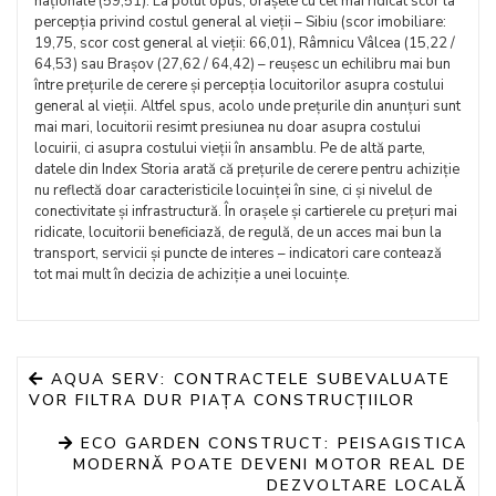
naționale (59,51). La polul opus, orașele cu cel mai ridicat scor la
percepția privind costul general al vieții – Sibiu (scor imobiliare:
19,75, scor cost general al vieții: 66,01), Râmnicu Vâlcea (15,22 /
64,53) sau Brașov (27,62 / 64,42) – reușesc un echilibru mai bun
între prețurile de cerere și percepția locuitorilor asupra costului
general al vieții. Altfel spus, acolo unde prețurile din anunțuri sunt
mai mari, locuitorii resimt presiunea nu doar asupra costului
locuirii, ci asupra costului vieții în ansamblu. Pe de altă parte,
datele din Index Storia arată că prețurile de cerere pentru achiziție
nu reflectă doar caracteristicile locuinței în sine, ci și nivelul de
conectivitate și infrastructură. În orașele și cartierele cu prețuri mai
ridicate, locuitorii beneficiază, de regulă, de un acces mai bun la
transport, servicii și puncte de interes – indicatori care contează
tot mai mult în decizia de achiziție a unei locuințe.
AQUA SERV: CONTRACTELE SUBEVALUATE
VOR FILTRA DUR PIAȚA CONSTRUCȚIILOR
ECO GARDEN CONSTRUCT: PEISAGISTICA
MODERNĂ POATE DEVENI MOTOR REAL DE
DEZVOLTARE LOCALĂ