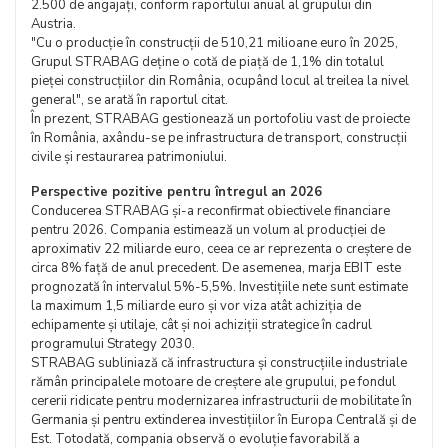
2.500 de angajați, conform raportului anual al grupului din
Austria.
"Cu o producție în construcții de 510,21 milioane euro în 2025,
Grupul STRABAG deține o cotă de piață de 1,1% din totalul
pieței construcțiilor din România, ocupând locul al treilea la nivel
general", se arată în raportul citat.
În prezent, STRABAG gestionează un portofoliu vast de proiecte
în România, axându-se pe infrastructura de transport, construcții
civile și restaurarea patrimoniului.
Perspective pozitive pentru întregul an 2026
Conducerea STRABAG și-a reconfirmat obiectivele financiare
pentru 2026. Compania estimează un volum al producției de
aproximativ 22 miliarde euro, ceea ce ar reprezenta o creștere de
circa 8% față de anul precedent. De asemenea, marja EBIT este
prognozată în intervalul 5%-5,5%. Investițiile nete sunt estimate
la maximum 1,5 miliarde euro și vor viza atât achiziția de
echipamente și utilaje, cât și noi achiziții strategice în cadrul
programului Strategy 2030.
STRABAG subliniază că infrastructura și construcțiile industriale
rămân principalele motoare de creștere ale grupului, pe fondul
cererii ridicate pentru modernizarea infrastructurii de mobilitate în
Germania și pentru extinderea investițiilor în Europa Centrală și de
Est. Totodată, compania observă o evoluție favorabilă a