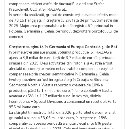
compensăm eficient astfel de fluctuații", a declarat Stefan
Kratochwill, CEO al STRABAG SE.
În perioada analizată, grupul de construcții a avut un efectiv mediu
de 78.151 angajați, în creștere cu 2% față de primul trimestru din
2025. Majorarea personalului a fost înregistrată în principal în
Polonia, Germania și Cehia, pe fondul dezvoltării portofoliului de
comenzi.
Creștere susținută în Germania și Europa Centrală și de Est
În primele trei luni ale anului, volumul producției STRABAG a
ajuns la 3,8 miliarde euro, față de 3,7 miliarde euro în perioada
similară din 2025. Deși activitatea din Polonia și Austria a fost
afectată de condițiile meteo nefavorabile, compania a reușit să
compenseze prin creșteri semnificative în Germania și Cehia.
Evoluții pozitive au fost înregistrate și în Croația și Slovenia.
Segmentul North + West a raportat o creștere de 10% a
producției, până la 1,7 miliarde euro, în timp ce South + East a
avansat cu 5%, la 1,17 miliarde euro. În schimb, divizia
International + Special Divisions a consemnat un recul de 5%, la
956 milioane euro.
La sfârșitul trimestrului întâi din 2026, portofoliul de comenzi al
grupului a ajuns la 33,06 miliarde euro, în creștere cu 18%
comparativ cu aceeași perioadă a anului trecut și cu 5% peste