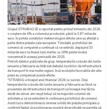
Grupul STRABAG SE a raportat pentru primul trimestru din 2026
o creștere de 4% a volumului producției, până la 3,87 miliarde
euro, în pofida condițiilor meteorologice dificile care au afectat o
parte dintre piețele sale europene. Totodată, portofoliul de
comenzi al companiei a continuat să se extindă, depășind 33
miliarde euro la finalul lunii martie, cu 18% peste nivelul
consemnat în aceeași perioadă din 2025.
Potrivit datelor publicate de grup, temperaturile scăzute din lunile
ianuarie și februarie au întârziat debutul lucrărilor de infrastructură
de transport în mai multe regiuni, însă evoluțiile favorabile din alte
piețe au compensat aceste efecte.
"STRABAG a început anul financiar 2026 cu succes. Deși
temperaturile scăzute din lunile ianuarie și februarie au făcut ca
proiectele de infrastructură de transport să înceapă mai târziu
decât de obicei, am reușit totuși să ne majorăm volumul de
activitate și să ne extindem în continuare portofoliul de comenzi.
Acest lucru demonstrează cererea solidă din piețele principale și
confirmă faptul că poziționarea noastră diversificată ne permite să