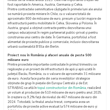
nivelul de la finalul anului 2025. Cele mai importante creșteri au
fost raportate în America, Austria, Germania și Cehia.
Printre contractele semnificative câștigate în primele luni ale anului
se numără proiecte miniere în Chile, cu o valoare totală de
aproximativ 800 de milioane de euro, precum și lucrări majore de
infrastructură pentru mobilitate în Cehia, Slovenia și Polonia. În
Austria, grupul a obținut contracte pentru dezvoltarea unui
campus educațional în regim parteneriat public-privat și pentru
construirea unui centru de date. În Germania, portofoliul a fost
alimentat de proiecte publice și comerciale, inclusiv dezvoltarea
urbană sustenabilă B’Ella din Berlin.
Proiect nou în România și afaceri anuale de peste 500
milioane euro
Printre proiectele importante contractate în primul trimestru se
regăsește și un proiect de infrastructură de apă și apă uzată în
județul Bacău, România, cu o valoare de aproximativ 31 milioane
de euro. Acesta face parte din seria investițiilor strategice
obținute de grup în piețele din Europa Centrală și de Est.
STRABAG se află în
topul constructorilor din România
, realizând
un volum al producției de 510 milioane de euro pentru anul 2025,
în creștere cu 9,2% față de nivelul de 467 milioane de euro din
2024. Totodată, la finalul anului trecut, compania avea un
portofoliu de proiecte active evaluat la 574 milioane de euro și