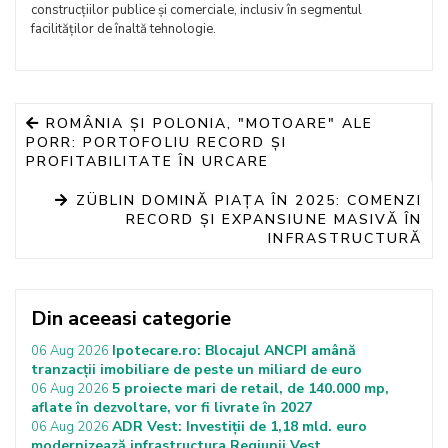
construcțiilor publice și comerciale, inclusiv în segmentul
facilităților de înaltă tehnologie.
ROMÂNIA ȘI POLONIA, "MOTOARE" ALE
PORR: PORTOFOLIU RECORD ȘI
PROFITABILITATE ÎN URCARE
ZÜBLIN DOMINĂ PIAȚA ÎN 2025: COMENZI
RECORD ȘI EXPANSIUNE MASIVĂ ÎN
INFRASTRUCTURĂ
Din aceeasi categorie
Ipotecare.ro: Blocajul ANCPI amână
06 Aug 2026
tranzacții imobiliare de peste un miliard de euro
5 proiecte mari de retail, de 140.000 mp,
06 Aug 2026
aflate în dezvoltare, vor fi livrate în 2027
ADR Vest: Investiții de 1,18 mld. euro
06 Aug 2026
modernizează infrastructura Regiunii Vest