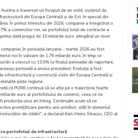
Austria a traversat un început de an solid, susținut de
infrastructură din Europa Centrală și de Est, în special din
nia. În primul trimestru din 2026, compania a înregistrat o
7% a comenzilor noi, iar portofoliul total de contracte a
 prima dată pragul de 10 miliarde euro, atingând un nivel
r companiei, în perioada ianuarie - martie 2026 au fost
menzi noi în valoare de 1,76 miliarde euro, în timp ce
lucrări a crescut cu 13,5% la finalul perioadei de raportare,
aceeași perioadă a anului precedent. Evoluția a fost
e infrastructură și construcții civile din Europa Centrală și
celelalte piețe regiune.
rată că PORR continuă să se afle pe o traiectorie foarte
miliarde euro al portofoliului de comenzi, ceea ce ne
lt producția unui an întreg. Continuăm acum să ne
ctive promițătoare pentru anii următori: atât în domeniul
onstrucțiilor de clădiri", a declarat Karl-Heinz Strauss, CEO al
ru portofoliul de infrastructură