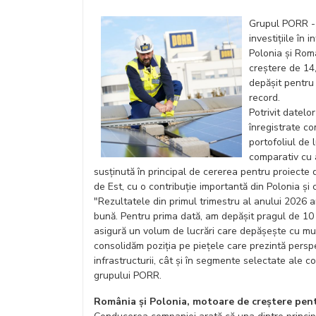
Grupul PORR - 
investițiile în 
Polonia și Româ
creștere de 14,
depășit pentru
record.
Potrivit datelo
înregistrate co
portofoliul de 
comparativ cu 
susținută în principal de cererea pentru proiecte d
de Est, cu o contribuție importantă din Polonia și 
"Rezultatele din primul trimestru al anului 2026 a
bună. Pentru prima dată, am depășit pragul de 10 
asigură un volum de lucrări care depășește cu mu
consolidăm poziția pe piețele care prezintă perspe
infrastructurii, cât și în segmente selectate ale c
grupului PORR.
România și Polonia, motoare de creștere pent