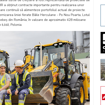
alele surse de creștere a fost reprezentată de proiectele de
RR a obținut contracte importante pentru realizarea unor
, care continuă să alimenteze portofoliul actual de proiecte.
nizarea liniei ferate Băile Herculane - Po Nou Poarta, Lotul
ebeș din România, în valoare de aproximativ 428 milioane
n Łódź, Polonia.