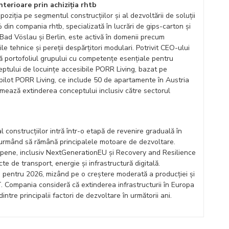
terioare prin achiziția rhtb
ziția pe segmentul construcțiilor și al dezvoltării de soluții
 din compania rhtb, specializată în lucrări de gips-carton și
 Bad Vöslau și Berlin, este activă în domenii precum
ile tehnice și pereții despărțitori modulari. Potrivit CEO-ului
 portofoliul grupului cu competențe esențiale pentru
ptului de locuințe accesibile PORR Living, bazat pe
-pilot PORR Living, ce include 50 de apartamente în Austria
timează extinderea conceptului inclusiv către sectorul
l construcțiilor intră într-o etapă de revenire graduală în
ilă urmând să rămână principalele motoare de dezvoltare.
ropene, inclusiv NextGenerationEU și Recovery and Resilience
te de transport, energie și infrastructură digitală.
e pentru 2026, mizând pe o creștere moderată a producției și
T. Compania consideră că extinderea infrastructurii în Europa
ntre principalii factori de dezvoltare în următorii ani.