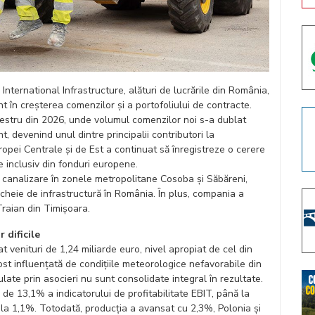
ternational Infrastructure, alături de lucrările din România,
t în creșterea comenzilor și a portofoliului de contracte.
mestru din 2026, unde volumul comenzilor noi s-a dublat
, devenind unul dintre principalii contributori la
pei Centrale și de Est a continuat să înregistreze o cerere
e inclusiv din fonduri europene.
i canalizare în zonele metropolitane Cosoba și Săbăreni,
heie de infrastructură în România. În plus, compania a
Traian din Timișoara.
r dificile
at venituri de 1,24 miliarde euro, nivel apropiat de cel din
ost influențată de condițiile meteorologice nefavorabile din
late prin asocieri nu sunt consolidate integral în rezultate.
de 13,1% a indicatorului de profitabilitate EBIT, până la
 la 1,1%. Totodată, producția a avansat cu 2,3%, Polonia și