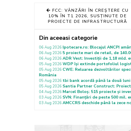
FCC: VÂNZĂRI ÎN CREȘTERE CU
10% ÎN T1 2026, SUSȚINUTE DE
PROIECTE DE INFRASTRUCTURĂ
Din aceeasi categorie
Ipotecare.ro: Blocajul ANCPI amân
06 Aug 2026
5 proiecte mari de retail, de 140.0
06 Aug 2026
ADR Vest: Investiții de 1,18 mld. 
06 Aug 2026
WDP își extinde portofoliul logist
05 Aug 2026
CWE: Reluarea dezvoltărilor specu
05 Aug 2026
România
tbi bank acordă până la două luni 
05 Aug 2026
Santia Partner Construct: Proiecte
05 Aug 2026
Marcel Boloș: 515 proiecte și inves
04 Aug 2026
SVN: Finanțări de peste 500 mil. 
03 Aug 2026
AMCCRS deschide până la zece noi
03 Aug 2026