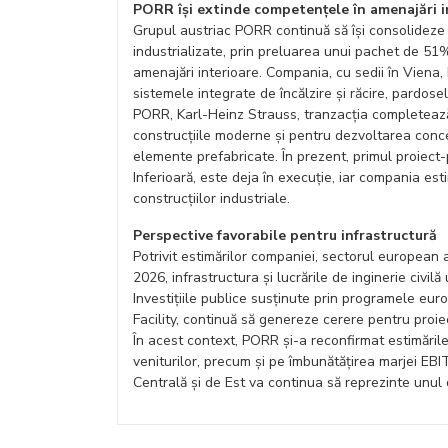
PORR își extinde competențele în amenajări in
Grupul austriac PORR continuă să își consolideze po
industrializate, prin preluarea unui pachet de 51%
amenajări interioare. Compania, cu sedii în Viena,
sistemele integrate de încălzire și răcire, pardosel
PORR, Karl-Heinz Strauss, tranzacția completează
construcțiile moderne și pentru dezvoltarea conce
elemente prefabricate. În prezent, primul proiect
Inferioară, este deja în execuție, iar compania es
construcțiilor industriale.
Perspective favorabile pentru infrastructură
Potrivit estimărilor companiei, sectorul european a
2026, infrastructura și lucrările de inginerie civ
Investițiile publice susținute prin programele eu
Facility, continuă să genereze cerere pentru proiec
În acest context, PORR și-a reconfirmat estimăril
veniturilor, precum și pe îmbunătățirea marjei EBI
Centrală și de Est va continua să reprezinte unul di