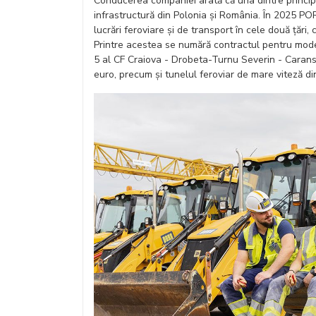
Conducerea companiei arată că una dintre princip
infrastructură din Polonia și România. În 2025 PO
lucrări feroviare și de transport în cele două țări
Printre acestea se numără contractul pentru moder
5 al CF Craiova - Drobeta-Turnu Severin - Carans
euro, precum și tunelul feroviar de mare viteză di