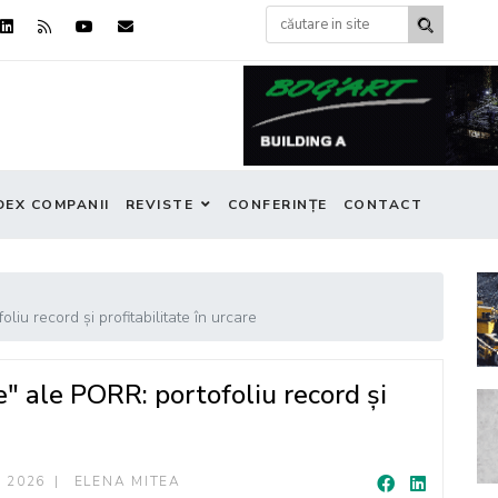
DEX COMPANII
REVISTE
CONFERINȚE
CONTACT
iu record și profitabilitate în urcare
" ale PORR: portofoliu record și
I 2026
ELENA MITEA