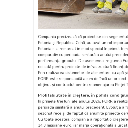
Compania precizează că proiectele din segmentul In
Polonia și Republica Cehă, au avut un rol importan
Polonia s-a remarcat în mod special în primul tri
comparativ cu perioada similară a anului precedent
performanța grupului. De asemenea, regiunea Euro
ridicată pentru proiecte de infrastructură finanțat
Prin realizarea sistemelor de alimentare cu apă ș
PORR este responsabilă acum de încă un proiect-c
obținut și contractul pentru reamenajarea Pieței 
Profitabilitate în creștere, în pofida condițiilo
În primele trei luni ale anului 2026, PORR a realiz
perioada similară a anului precedent. Evoluția a f
sezonul rece și de faptul că anumite proiecte deru
Cu toate acestea, compania a raportat o creștere 
14,3 milioane euro, iar marja operațională a urcat