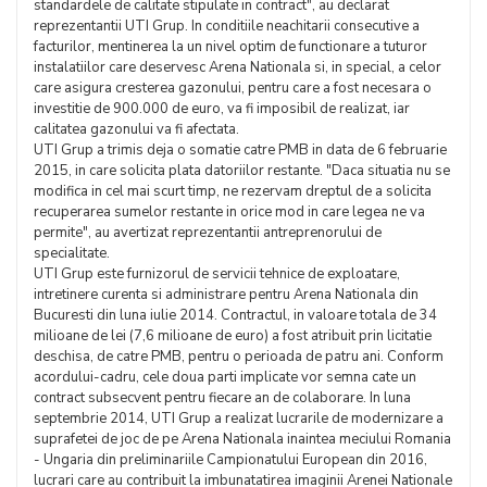
standardele de calitate stipulate in contract", au declarat
reprezentantii UTI Grup. In conditiile neachitarii consecutive a
facturilor, mentinerea la un nivel optim de functionare a tuturor
instalatiilor care deservesc Arena Nationala si, in special, a celor
care asigura cresterea gazonului, pentru care a fost necesara o
investitie de 900.000 de euro, va fi imposibil de realizat, iar
calitatea gazonului va fi afectata.
UTI Grup a trimis deja o somatie catre PMB in data de 6 februarie
2015, in care solicita plata datoriilor restante. "Daca situatia nu se
modifica in cel mai scurt timp, ne rezervam dreptul de a solicita
recuperarea sumelor restante in orice mod in care legea ne va
permite", au avertizat reprezentantii antreprenorului de
specialitate.
UTI Grup este furnizorul de servicii tehnice de exploatare,
intretinere curenta si administrare pentru Arena Nationala din
Bucuresti din luna iulie 2014. Contractul, in valoare totala de 34
milioane de lei (7,6 milioane de euro) a fost atribuit prin licitatie
deschisa, de catre PMB, pentru o perioada de patru ani. Conform
acordului-cadru, cele doua parti implicate vor semna cate un
contract subsecvent pentru fiecare an de colaborare. In luna
septembrie 2014, UTI Grup a realizat lucrarile de modernizare a
suprafetei de joc de pe Arena Nationala inaintea meciului Romania
- Ungaria din preliminariile Campionatului European din 2016,
lucrari care au contribuit la imbunatatirea imaginii Arenei Nationale