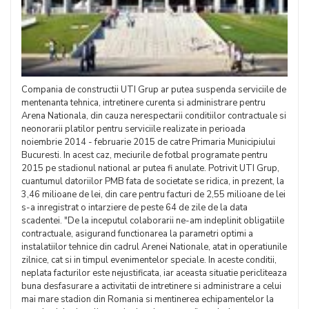
Compania de constructii UTI Grup ar putea suspenda serviciile de
mentenanta tehnica, intretinere curenta si administrare pentru
Arena Nationala, din cauza nerespectarii conditiilor contractuale si
neonorarii platilor pentru serviciile realizate in perioada
noiembrie 2014 - februarie 2015 de catre Primaria Municipiului
Bucuresti. In acest caz, meciurile de fotbal programate pentru
2015 pe stadionul national ar putea fi anulate. Potrivit UTI Grup,
cuantumul datoriilor PMB fata de societate se ridica, in prezent, la
3,46 milioane de lei, din care pentru facturi de 2,55 milioane de lei
s-a inregistrat o intarziere de peste 64 de zile de la data
scadentei. "De la inceputul colaborarii ne-am indeplinit obligatiile
contractuale, asigurand functionarea la parametri optimi a
instalatiilor tehnice din cadrul Arenei Nationale, atat in operatiunile
zilnice, cat si in timpul evenimentelor speciale. In aceste conditii,
neplata facturilor este nejustificata, iar aceasta situatie pericliteaza
buna desfasurare a activitatii de intretinere si administrare a celui
mai mare stadion din Romania si mentinerea echipamentelor la