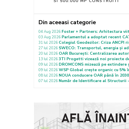
SI 500.000 MP CONSTRUITI
Din aceeasi categorie
Foster + Partners: Arhitectura vii
04 Aug 2026
Parlamentul a adoptat recent CATU
03 Aug 2026
Colegiul Geodezilor: Criza ANCPI ris
31 Iul 2026
SWECO: Transportul, energia și ada
27 Iul 2026
OAR București: Centralizarea autoriz
20 Iul 2026
3TI Progetti vizează noi proiecte d
13 Iul 2026
DROMCONS mizează pe extindere și 
09 Iul 2026
WSP Global crește organic cu 5% în
09 Iul 2026
NOUA conducere OAR până în 2030: 
08 Iul 2026
Număr de Identificare al Structurii -
07 Iul 2026