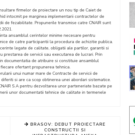
sultare firmelor de proiectare un nou tip de Caiet de
 Ghid intocmit pe marginea implementarii contractelor de
udii de fezabilitate. Propunerile transmise catre CNAIR sunt
2.2021.
zinta ansamblul cerintelor minime necesare pentru
ice de catre participantii la procedura de achizitie publica.
rinte legate de calitate, obligatii ale partilor, garantii si
u prestarea de servicii sau executarea de lucrari. Prin
din documentatia de atribuire si constituie ansamblul
 fiecare ofertant propunerea tehnica.
rularii unui numar mare de Contracte de servicii de
 diferiti si are ca scop obtinerea unei abordari sistematice.
 CNAIR S.A pentru dezvoltarea unor parteneriate bazate pe
btinerii unor documentatii tehnice de calitate in termenele
BRASOV: DEBUT PROIECTARE
CONSTRUCTII SI