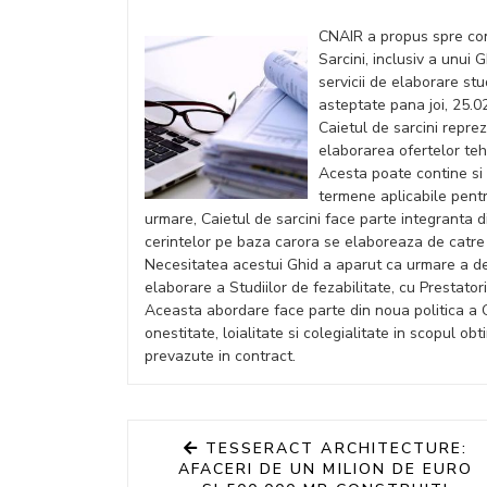
CNAIR a propus spre con
Sarcini, inclusiv a unui
servicii de elaborare st
asteptate pana joi, 25.0
Caietul de sarcini repre
elaborarea ofertelor tehn
Acesta poate contine si ce
termene aplicabile pentr
urmare, Caietul de sarcini face parte integranta 
cerintelor pe baza carora se elaboreaza de catre
Necesitatea acestui Ghid a aparut ca urmare a de
elaborare a Studiilor de fezabilitate, cu Prestatori
Aceasta abordare face parte din noua politica a
onestitate, loialitate si colegialitate in scopul o
prevazute in contract.
TESSERACT ARCHITECTURE:
AFACERI DE UN MILION DE EURO