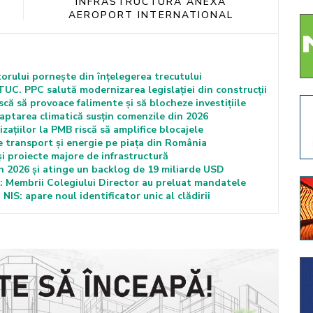
INFRASTRUCTURA ANEXA
AEROPORT INTERNATIONAL
torului pornește din înțelegerea trecutului
C. PPC salută modernizarea legislației din construcții
că să provoace falimente și să blocheze investițiile
ptarea climatică susțin comenzile din 2026
ațiilor la PMB riscă să amplifice blocajele
e transport și energie pe piața din România
proiecte majore de infrastructură
 2026 și atinge un backlog de 19 miliarde USD
Membrii Colegiului Director au preluat mandatele
 NIS: apare noul identificator unic al clădirii