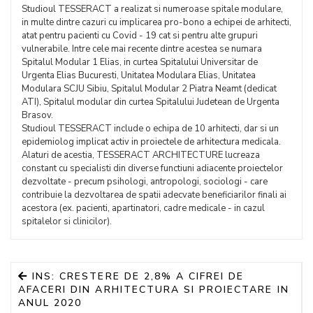
Studioul TESSERACT a realizat si numeroase spitale modulare,
in multe dintre cazuri cu implicarea pro-bono a echipei de arhitecti,
atat pentru pacienti cu Covid - 19 cat si pentru alte grupuri
vulnerabile. Intre cele mai recente dintre acestea se numara
Spitalul Modular 1 Elias, in curtea Spitalului Universitar de
Urgenta Elias Bucuresti, Unitatea Modulara Elias, Unitatea
Modulara SCJU Sibiu, Spitalul Modular 2 Piatra Neamt (dedicat
ATI), Spitalul modular din curtea Spitalului Judetean de Urgenta
Brasov.
Studioul TESSERACT include o echipa de 10 arhitecti, dar si un
epidemiolog implicat activ in proiectele de arhitectura medicala.
Alaturi de acestia, TESSERACT ARCHITECTURE lucreaza
constant cu specialisti din diverse functiuni adiacente proiectelor
dezvoltate - precum psihologi, antropologi, sociologi - care
contribuie la dezvoltarea de spatii adecvate beneficiarilor finali ai
acestora (ex. pacienti, apartinatori, cadre medicale - in cazul
spitalelor si clinicilor).
INS: CRESTERE DE 2,8% A CIFREI DE
AFACERI DIN ARHITECTURA SI PROIECTARE IN
ANUL 2020