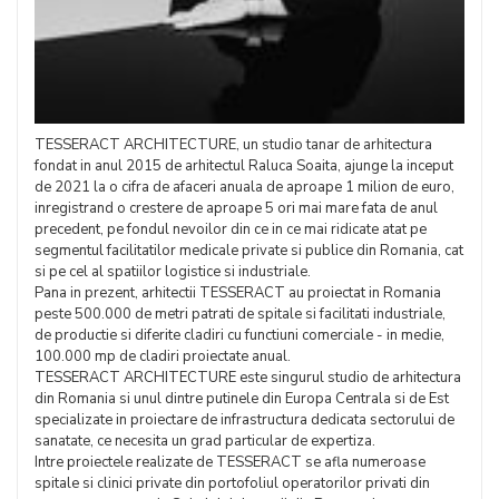
TESSERACT ARCHITECTURE, un studio tanar de arhitectura
fondat in anul 2015 de arhitectul Raluca Soaita, ajunge la inceput
de 2021 la o cifra de afaceri anuala de aproape 1 milion de euro,
inregistrand o crestere de aproape 5 ori mai mare fata de anul
precedent, pe fondul nevoilor din ce in ce mai ridicate atat pe
segmentul facilitatilor medicale private si publice din Romania, cat
si pe cel al spatiilor logistice si industriale.
Pana in prezent, arhitectii TESSERACT au proiectat in Romania
peste 500.000 de metri patrati de spitale si facilitati industriale,
de productie si diferite cladiri cu functiuni comerciale - in medie,
100.000 mp de cladiri proiectate anual.
TESSERACT ARCHITECTURE este singurul studio de arhitectura
din Romania si unul dintre putinele din Europa Centrala si de Est
specializate in proiectare de infrastructura dedicata sectorului de
sanatate, ce necesita un grad particular de expertiza.
Intre proiectele realizate de TESSERACT se afla numeroase
spitale si clinici private din portofoliul operatorilor privati din