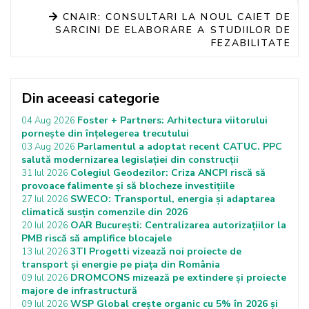
CNAIR: CONSULTARI LA NOUL CAIET DE
SARCINI DE ELABORARE A STUDIILOR DE
FEZABILITATE
Din aceeasi categorie
Foster + Partners: Arhitectura viitorului
04 Aug 2026
pornește din înțelegerea trecutului
Parlamentul a adoptat recent CATUC. PPC
03 Aug 2026
salută modernizarea legislației din construcții
Colegiul Geodezilor: Criza ANCPI riscă să
31 Iul 2026
provoace falimente și să blocheze investițiile
SWECO: Transportul, energia și adaptarea
27 Iul 2026
climatică susțin comenzile din 2026
OAR București: Centralizarea autorizațiilor la
20 Iul 2026
PMB riscă să amplifice blocajele
3TI Progetti vizează noi proiecte de
13 Iul 2026
transport și energie pe piața din România
DROMCONS mizează pe extindere și proiecte
09 Iul 2026
majore de infrastructură
WSP Global crește organic cu 5% în 2026 și
09 Iul 2026