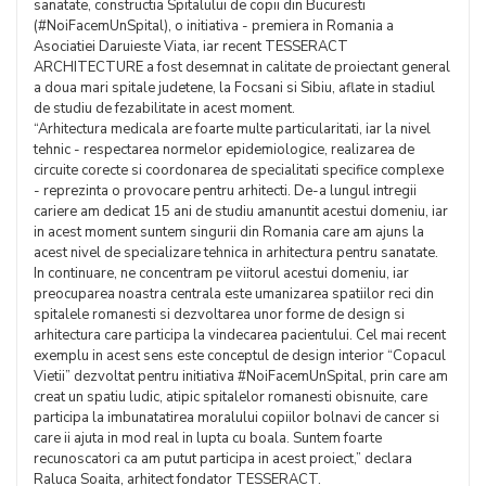
sanatate, constructia Spitalului de copii din Bucuresti
(#NoiFacemUnSpital), o initiativa - premiera in Romania a
Asociatiei Daruieste Viata, iar recent TESSERACT
ARCHITECTURE a fost desemnat in calitate de proiectant general
a doua mari spitale judetene, la Focsani si Sibiu, aflate in stadiul
de studiu de fezabilitate in acest moment.
“Arhitectura medicala are foarte multe particularitati, iar la nivel
tehnic - respectarea normelor epidemiologice, realizarea de
circuite corecte si coordonarea de specialitati specifice complexe
- reprezinta o provocare pentru arhitecti. De-a lungul intregii
cariere am dedicat 15 ani de studiu amanuntit acestui domeniu, iar
in acest moment suntem singurii din Romania care am ajuns la
acest nivel de specializare tehnica in arhitectura pentru sanatate.
In continuare, ne concentram pe viitorul acestui domeniu, iar
preocuparea noastra centrala este umanizarea spatiilor reci din
spitalele romanesti si dezvoltarea unor forme de design si
arhitectura care participa la vindecarea pacientului. Cel mai recent
exemplu in acest sens este conceptul de design interior “Copacul
Vietii” dezvoltat pentru initiativa #NoiFacemUnSpital, prin care am
creat un spatiu ludic, atipic spitalelor romanesti obisnuite, care
participa la imbunatatirea moralului copiilor bolnavi de cancer si
care ii ajuta in mod real in lupta cu boala. Suntem foarte
recunoscatori ca am putut participa in acest proiect,” declara
Raluca Soaita, arhitect fondator TESSERACT.