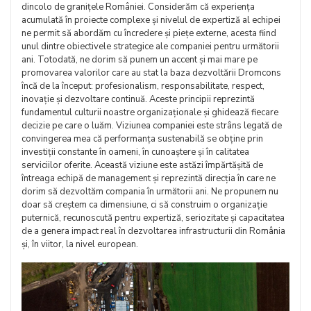
dincolo de granițele României. Considerăm că experiența
acumulată în proiecte complexe și nivelul de expertiză al echipei
ne permit să abordăm cu încredere și piețe externe, acesta fiind
unul dintre obiectivele strategice ale companiei pentru următorii
ani. Totodată, ne dorim să punem un accent și mai mare pe
promovarea valorilor care au stat la baza dezvoltării Dromcons
încă de la început: profesionalism, responsabilitate, respect,
inovație și dezvoltare continuă. Aceste principii reprezintă
fundamentul culturii noastre organizaționale și ghidează fiecare
decizie pe care o luăm. Viziunea companiei este strâns legată de
convingerea mea că performanța sustenabilă se obține prin
investiții constante în oameni, în cunoaștere și în calitatea
serviciilor oferite. Această viziune este astăzi împărtășită de
întreaga echipă de management și reprezintă direcția în care ne
dorim să dezvoltăm compania în următorii ani. Ne propunem nu
doar să creștem ca dimensiune, ci să construim o organizație
puternică, recunoscută pentru expertiză, seriozitate și capacitatea
de a genera impact real în dezvoltarea infrastructurii din România
și, în viitor, la nivel european.