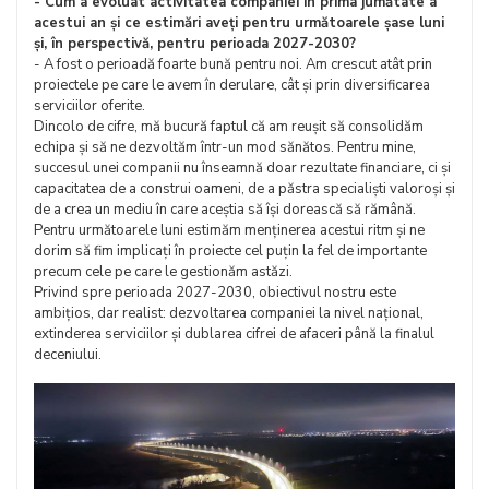
- Cum a evoluat activitatea companiei în prima jumătate a
acestui an și ce estimări aveți pentru următoarele șase luni
și, în perspectivă, pentru perioada 2027-2030?
- A fost o perioadă foarte bună pentru noi. Am crescut atât prin
proiectele pe care le avem în derulare, cât și prin diversificarea
serviciilor oferite.
Dincolo de cifre, mă bucură faptul că am reușit să consolidăm
echipa și să ne dezvoltăm într-un mod sănătos. Pentru mine,
succesul unei companii nu înseamnă doar rezultate financiare, ci și
capacitatea de a construi oameni, de a păstra specialiști valoroși și
de a crea un mediu în care aceștia să își dorească să rămână.
Pentru următoarele luni estimăm menținerea acestui ritm și ne
dorim să fim implicați în proiecte cel puțin la fel de importante
precum cele pe care le gestionăm astăzi.
Privind spre perioada 2027-2030, obiectivul nostru este
ambițios, dar realist: dezvoltarea companiei la nivel național,
extinderea serviciilor și dublarea cifrei de afaceri până la finalul
deceniului.