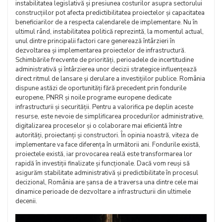
instabilitatea legislativă și presiunea costurilor asupra sectorului
construcțiilor pot afecta predictibilitatea proiectelor și capacitatea
beneficiarilor de a respecta calendarele de implementare. Nu în
ultimul rând, instabilitatea politică reprezintă, la momentul actual,
unul dintre principalii factori care generează întârzieri în
dezvoltarea și implementarea proiectelor de infrastructură.
Schimbările frecvente de priorități, perioadele de incertitudine
administrativă și întârzierea unor decizii strategice influențează
direct ritmul de lansare și derulare a investițiilor publice. România
dispune astăzi de oportunități fără precedent prin fondurile
europene, PNRR și noile programe europene dedicate
infrastructurii și securității. Pentru a valorifica pe deplin aceste
resurse, este nevoie de simplificarea procedurilor administrative,
digitalizarea proceselor și o colaborare mai eficientă între
autorități, proiectanți și constructori. În opinia noastră, viteza de
implementare va face diferența în următorii ani. Fondurile există,
proiectele există, iar provocarea reală este transformarea lor
rapidă în investiții finalizate și funcționale. Dacă vom reuși să
asigurăm stabilitate administrativă și predictibilitate în procesul
decizional, România are șansa de a traversa una dintre cele mai
dinamice perioade de dezvoltare a infrastructurii din ultimele
decenii.