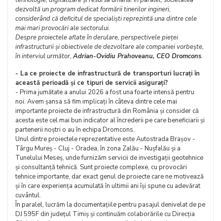
tehnologie, digitalizare și resursa umană. În paralel, societatea
dezvoltă un program dedicat formării tinerilor ingineri,
considerând că deficitul de specialiști reprezintă una dintre cele
mai mari provocări ale sectorului.
Despre proiectele aflate în derulare, perspectivele pieței
infrastructurii și obiectivele de dezvoltare ale companiei vorbește,
în interviul următor,
Adrian-Ovidiu Prahoveanu, CEO Dromcons
.
- La ce proiecte de infrastructură de transporturi lucrați în
această perioadă și ce tipuri de servicii asigurați?
- Prima jumătate a anului 2026 a fost una foarte intensă pentru
noi. Avem șansa să fim implicați în câteva dintre cele mai
importante proiecte de infrastructură din România și consider că
acesta este cel mai bun indicator al încrederii pe care beneficiarii și
partenerii noștri o au în echipa Dromcons.
Unul dintre proiectele reprezentative este Autostrada Brașov -
Târgu Mureș - Cluj - Oradea, în zona Zalău - Nușfalău și a
Tunelului Meseș, unde furnizăm servicii de investigații geotehnice
și consultanță tehnică. Sunt proiecte complexe, cu provocări
tehnice importante, dar exact genul de proiecte care ne motivează
și în care experiența acumulată în ultimii ani își spune cu adevărat
cuvântul.
În paralel, lucrăm la documentațiile pentru pasajul denivelat de pe
DJ 595F din județul Timiș și continuăm colaborările cu Direcția