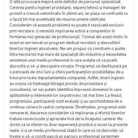
O altă provocare majoră este deficitul de personal specializat.
Cererea pentru ingineri proiectanți, experți tehnici și manageri de
proiect a crescut semnificativ în ultimii ani, iar piața se confruntă cu
o lipsă tot mai accentuată de resurse umane calificate.
Considerăm că această problemă nu poate fi rezolvată exclusiv
prin recrutare, ci necesită implicarea activă a companiilor în
formarea noii generații de profesioniști. Tocmai din acest motiv, în
acest an am lansat un program dedicat recrutării și dezvoltării
tinerilor ingineri absolvenți. Ne-am propus să construim o punte
între nevoia tot mai mare de specialiști din industrie și necesitatea
existenței unui mediu profesional în care aceștia să se poată
dezvolta și să-și descopere vocația. Programul se desfășoară pe
o perioadă de cinci luni și oferă participanților posibilitatea de a
trece prin toate departamentele companiei. Astfel, tinerii ingineri
au ocazia să înțeleagă întregul proces de proiectare și
consultanță, iar noi putem identifica împreună domeniul în care
aptitudinile și interesele lor se potrivesc cel mai bine. La finalul
programului, participanții sunt evaluați și au oportunitatea de a
continua cariera în cadrul companiei. Bineînțeles, programul este
remunerat, deoarece considerăm că implicarea și efortul tinerilor
trebuie recunoscute și apreciate încă de la începutul carierei. Ne
dorim să le oferim nu doar experiență practică și acces la proiecte
reale, ci și un mediu profesional stabil în care să se dezvolte, să
învețe și să-și construiască un parcurs profesional pe termen