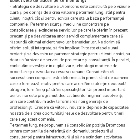
obiectivele de afaceri pe termen lung?
- Strategia de dezvoltare a Dromcons este construită pe o viziune
clară și pe dorința de a crea valoare pe termen lung, atât pentru
clienții noștri, cât și pentru echipa care stă la baza performanței
companiei. Pe termen scurt și mediu, ne concentrăm pe
consolidarea și extinderea serviciilor pe care le oferim în prezent,
precum și pe dezvoltarea unor servicii complementare care să
răspundă cât mai eficient nevoilor beneficiarilor. Ne dorim să
oferim soluții integrate, să fim implicați în toate etapele unui
proiect și să devenim un partener strategic pentru clienții noștri, nu
doar un furnizor de servicii de proiectare și consultanță. În paralel,
continuăm investițiile în digitalizare, tehnologii moderne de
proiectare și dezvoltarea resursei umane. Considerăm că
succesul unei companii este determinat în primul rând de oamenii
care o formează, motiv pentru care acordăm o atenție deosebită
atragerii, formării și păstrării specialiștilor. Un proiect important
pentru noi este programul dedicat tinerilor ingineri absolvenți,
prin care contribuim activ la formarea noii generații de
profesioniști. Credem că viitorul industriei depinde de capacitatea
noastră de a crea oportunități reale de dezvoltare pentru tinerii
care aleg acest domeniu.
Pe termen lung, ne propunem să consolidăm poziția Dromcons
printre companiile de referință din domeniul proiectării și
consultanței pentru infrastructură și să ne extindem activitatea