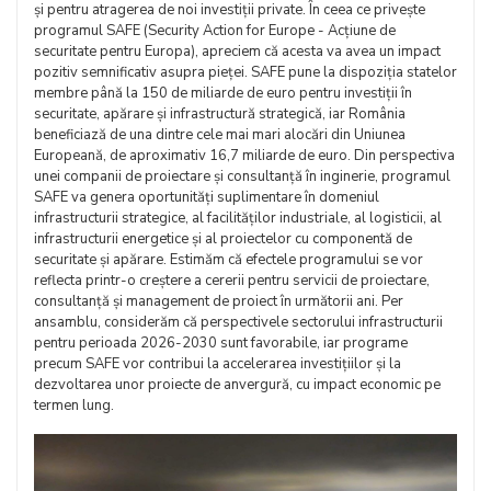
și pentru atragerea de noi investiții private. În ceea ce privește
programul SAFE (Security Action for Europe - Acțiune de
securitate pentru Europa), apreciem că acesta va avea un impact
pozitiv semnificativ asupra pieței. SAFE pune la dispoziția statelor
membre până la 150 de miliarde de euro pentru investiții în
securitate, apărare și infrastructură strategică, iar România
beneficiază de una dintre cele mai mari alocări din Uniunea
Europeană, de aproximativ 16,7 miliarde de euro. Din perspectiva
unei companii de proiectare și consultanță în inginerie, programul
SAFE va genera oportunități suplimentare în domeniul
infrastructurii strategice, al facilităților industriale, al logisticii, al
infrastructurii energetice și al proiectelor cu componentă de
securitate și apărare. Estimăm că efectele programului se vor
reflecta printr-o creștere a cererii pentru servicii de proiectare,
consultanță și management de proiect în următorii ani. Per
ansamblu, considerăm că perspectivele sectorului infrastructurii
pentru perioada 2026-2030 sunt favorabile, iar programe
precum SAFE vor contribui la accelerarea investițiilor și la
dezvoltarea unor proiecte de anvergură, cu impact economic pe
termen lung.