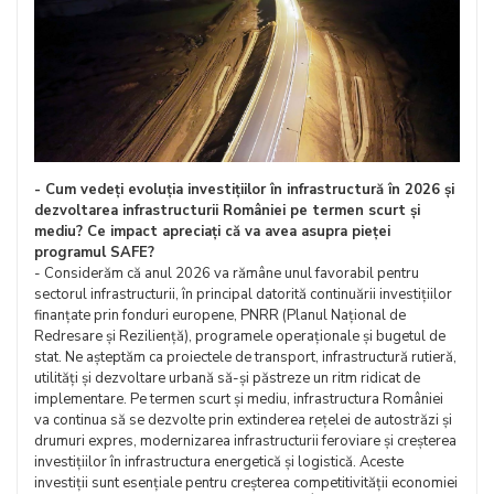
- Cum vedeți evoluția investițiilor în infrastructură în 2026 și
dezvoltarea infrastructurii României pe termen scurt și
mediu? Ce impact apreciați că va avea asupra pieței
programul SAFE?
- Considerăm că anul 2026 va rămâne unul favorabil pentru
sectorul infrastructurii, în principal datorită continuării investițiilor
finanțate prin fonduri europene, PNRR (Planul Național de
Redresare și Reziliență), programele operaționale și bugetul de
stat. Ne așteptăm ca proiectele de transport, infrastructură rutieră,
utilități și dezvoltare urbană să-și păstreze un ritm ridicat de
implementare. Pe termen scurt și mediu, infrastructura României
va continua să se dezvolte prin extinderea rețelei de autostrăzi și
drumuri expres, modernizarea infrastructurii feroviare și creșterea
investițiilor în infrastructura energetică și logistică. Aceste
investiții sunt esențiale pentru creșterea competitivității economiei