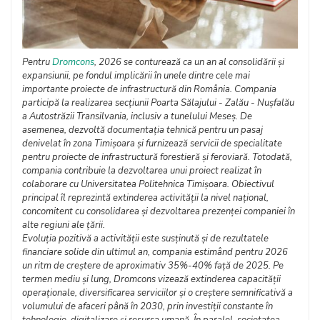
Pentru
Dromcons
, 2026 se conturează ca un an al consolidării și
expansiunii, pe fondul implicării în unele dintre cele mai
importante proiecte de infrastructură din România. Compania
participă la realizarea secțiunii Poarta Sălajului - Zalău - Nușfalău
a Autostrăzii Transilvania, inclusiv a tunelului Meseș. De
asemenea, dezvoltă documentația tehnică pentru un pasaj
denivelat în zona Timișoara și furnizează servicii de specialitate
pentru proiecte de infrastructură forestieră și feroviară. Totodată,
compania contribuie la dezvoltarea unui proiect realizat în
colaborare cu Universitatea Politehnica Timișoara. Obiectivul
principal îl reprezintă extinderea activității la nivel național,
concomitent cu consolidarea și dezvoltarea prezenței companiei în
alte regiuni ale țării.
Evoluția pozitivă a activității este susținută și de rezultatele
financiare solide din ultimul an, compania estimând pentru 2026
un ritm de creștere de aproximativ 35%-40% față de 2025. Pe
termen mediu și lung, Dromcons vizează extinderea capacității
operaționale, diversificarea serviciilor și o creștere semnificativă a
volumului de afaceri până în 2030, prin investiții constante în