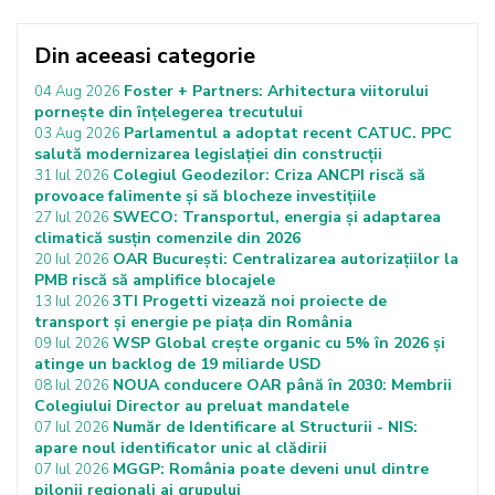
Din aceeasi categorie
Foster + Partners: Arhitectura viitorului
04 Aug 2026
pornește din înțelegerea trecutului
Parlamentul a adoptat recent CATUC. PPC
03 Aug 2026
salută modernizarea legislației din construcții
Colegiul Geodezilor: Criza ANCPI riscă să
31 Iul 2026
provoace falimente și să blocheze investițiile
SWECO: Transportul, energia și adaptarea
27 Iul 2026
climatică susțin comenzile din 2026
OAR București: Centralizarea autorizațiilor la
20 Iul 2026
PMB riscă să amplifice blocajele
3TI Progetti vizează noi proiecte de
13 Iul 2026
transport și energie pe piața din România
WSP Global crește organic cu 5% în 2026 și
09 Iul 2026
atinge un backlog de 19 miliarde USD
NOUA conducere OAR până în 2030: Membrii
08 Iul 2026
Colegiului Director au preluat mandatele
Număr de Identificare al Structurii - NIS:
07 Iul 2026
apare noul identificator unic al clădirii
MGGP: România poate deveni unul dintre
07 Iul 2026
pilonii regionali ai grupului