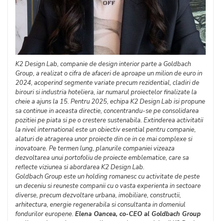
K2 Design Lab, companie de design interior parte a Goldbach
Group, a realizat o cifra de afaceri de aproape un milion de euro in
2024, acoperind segmente variate precum rezidential, cladiri de
birouri si industria hoteliera, iar numarul proiectelor finalizate la
cheie a ajuns la 15. Pentru 2025, echipa K2 Design Lab isi propune
sa continue in aceasta directie, concentrandu-se pe consolidarea
pozitiei pe piata si pe o crestere sustenabila. Extinderea activitatii
la nivel international este un obiectiv esential pentru companie,
alaturi de atragerea unor proiecte din ce in ce mai complexe si
inovatoare. Pe termen lung, planurile companiei vizeaza
dezvoltarea unui portofoliu de proiecte emblematice, care sa
reflecte viziunea si abordarea K2 Design Lab.
Goldbach Group este un holding romanesc cu activitate de peste
un deceniu si reuneste companii cu o vasta experienta in sectoare
diverse, precum dezvoltare urbana, imobiliare, constructii,
arhitectura, energie regenerabila si consultanta in domeniul
fondurilor europene.
Elena Oancea, co-CEO al Goldbach Group