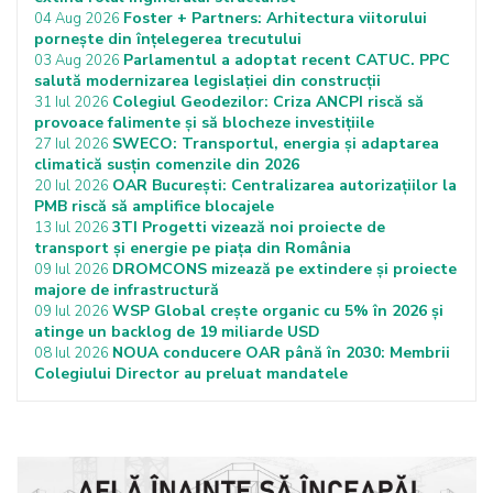
Foster + Partners: Arhitectura viitorului
04 Aug 2026
pornește din înțelegerea trecutului
Parlamentul a adoptat recent CATUC. PPC
03 Aug 2026
salută modernizarea legislației din construcții
Colegiul Geodezilor: Criza ANCPI riscă să
31 Iul 2026
provoace falimente și să blocheze investițiile
SWECO: Transportul, energia și adaptarea
27 Iul 2026
climatică susțin comenzile din 2026
OAR București: Centralizarea autorizațiilor la
20 Iul 2026
PMB riscă să amplifice blocajele
3TI Progetti vizează noi proiecte de
13 Iul 2026
transport și energie pe piața din România
DROMCONS mizează pe extindere și proiecte
09 Iul 2026
majore de infrastructură
WSP Global crește organic cu 5% în 2026 și
09 Iul 2026
atinge un backlog de 19 miliarde USD
NOUA conducere OAR până în 2030: Membrii
08 Iul 2026
Colegiului Director au preluat mandatele