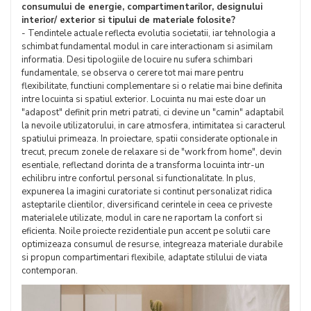
consumului de energie, compartimentarilor, designului
interior/ exterior si tipului de materiale folosite?
- Tendintele actuale reflecta evolutia societatii, iar tehnologia a
schimbat fundamental modul in care interactionam si asimilam
informatia. Desi tipologiile de locuire nu sufera schimbari
fundamentale, se observa o cerere tot mai mare pentru
flexibilitate, functiuni complementare si o relatie mai bine definita
intre locuinta si spatiul exterior. Locuinta nu mai este doar un
"adapost" definit prin metri patrati, ci devine un "camin" adaptabil
la nevoile utilizatorului, in care atmosfera, intimitatea si caracterul
spatiului primeaza. In proiectare, spatii considerate optionale in
trecut, precum zonele de relaxare si de "work from home", devin
esentiale, reflectand dorinta de a transforma locuinta intr-un
echilibru intre confortul personal si functionalitate. In plus,
expunerea la imagini curatoriate si continut personalizat ridica
asteptarile clientilor, diversificand cerintele in ceea ce priveste
materialele utilizate, modul in care ne raportam la confort si
eficienta. Noile proiecte rezidentiale pun accent pe solutii care
optimizeaza consumul de resurse, integreaza materiale durabile
si propun compartimentari flexibile, adaptate stilului de viata
contemporan.