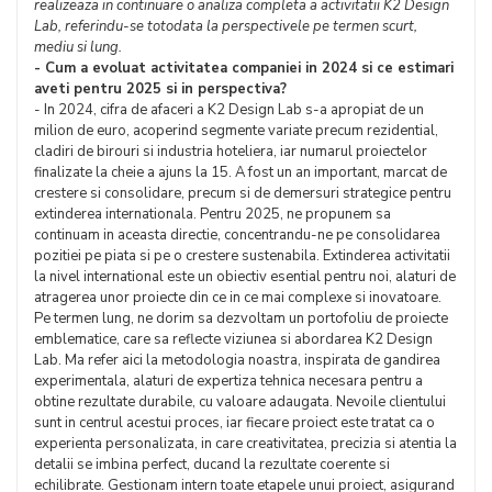
realizeaza in continuare o analiza completa a activitatii K2 Design
Lab, referindu-se totodata la perspectivele pe termen scurt,
mediu si lung.
- Cum a evoluat activitatea companiei in 2024 si ce estimari
aveti pentru 2025 si in perspectiva?
- In 2024, cifra de afaceri a K2 Design Lab s-a apropiat de un
milion de euro, acoperind segmente variate precum rezidential,
cladiri de birouri si industria hoteliera, iar numarul proiectelor
finalizate la cheie a ajuns la 15. A fost un an important, marcat de
crestere si consolidare, precum si de demersuri strategice pentru
extinderea internationala. Pentru 2025, ne propunem sa
continuam in aceasta directie, concentrandu-ne pe consolidarea
pozitiei pe piata si pe o crestere sustenabila. Extinderea activitatii
la nivel international este un obiectiv esential pentru noi, alaturi de
atragerea unor proiecte din ce in ce mai complexe si inovatoare.
Pe termen lung, ne dorim sa dezvoltam un portofoliu de proiecte
emblematice, care sa reflecte viziunea si abordarea K2 Design
Lab. Ma refer aici la metodologia noastra, inspirata de gandirea
experimentala, alaturi de expertiza tehnica necesara pentru a
obtine rezultate durabile, cu valoare adaugata. Nevoile clientului
sunt in centrul acestui proces, iar fiecare proiect este tratat ca o
experienta personalizata, in care creativitatea, precizia si atentia la
detalii se imbina perfect, ducand la rezultate coerente si
echilibrate. Gestionam intern toate etapele unui proiect, asigurand