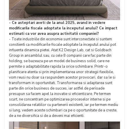
- Ce asteptari aveti de la anul 2025, avand in vedere
modificarile fiscale adoptate la inceputul anului? Ce impact
estimati ca vor avea asupra activitatii companiei?
- Toate industriile din economie sunt interconectate si suntem
constienti ca modificarile fiscale adoptate la inceputul anului pot
influenta dinamica pietei. Atat K2 Design Lab, cat si Goldbach
Group in ansamblul sau, cu cele 8 companii care fac parte din
holding, se bazeaza pe un model de business solid, care ne
permite o adaptabilitate rapida la orice schimbare. Printr-o
planificare atenta si prin implementarea unor strategii flexibile,
vom reusi nu doar sa raspundem acestor provocari, dar sa le si
transformam in oportunitati. Transformarea si adaptarea sunt
parte din orice business de succes, iar astfel de perioade
presupun sa facem apel la inovatie si eficientizare. Pe termen
scurt, ne concentram pe optimizarea proceselor interne si pe
consolidarea relatiilor cu partenerii existenti, iar pe termen mediu
si lung, vedem aceste schimbari ca pe o oportunitate de a creste,
de a ne diversifica si de a deveni mai eficienti.