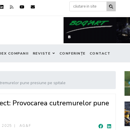
DEX COMPANII
REVISTE
CONFERINȚE
CONTACT
tremurelor pune presiune pe spitale
ect: Provocarea cutremurelor pune
 2025
AG&F