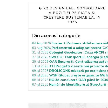
K2 DESIGN LAB: CONSOLIDARE
A POZITIEI PE PIATA SI
CRESTERE SUSTENABILA, IN
2025
Din aceeasi categorie
Foster + Partners: Arhitectura vii
04 Aug 2026
Parlamentul a adoptat recent CATU
03 Aug 2026
Colegiul Geodezilor: Criza ANCPI ris
31 Iul 2026
SWECO: Transportul, energia și ada
27 Iul 2026
OAR București: Centralizarea autoriz
20 Iul 2026
3TI Progetti vizează noi proiecte d
13 Iul 2026
DROMCONS mizează pe extindere și 
09 Iul 2026
WSP Global crește organic cu 5% în
09 Iul 2026
NOUA conducere OAR până în 2030: 
08 Iul 2026
Număr de Identificare al Structurii -
07 Iul 2026