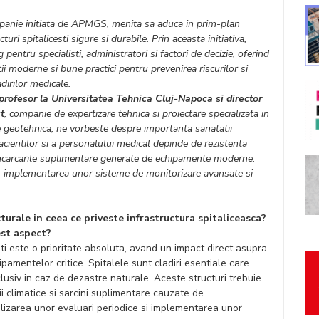
panie initiata de APMGS, menita sa aduca in prim-plan
uri spitalicesti sigure si durabile. Prin aceasta initiativa,
pentru specialisti, administratori si factori de decizie, oferind
tii moderne si bune practici pentru prevenirea riscurilor si
dirilor medicale.
profesor la Universitatea Tehnica Cluj-Napoca si director
t
, companie de expertizare tehnica si proiectare specializata in
rie geotehnica, ne vorbeste despre importanta sanatatii
 pacientilor si a personalului medical depinde de rezistenta
 si incarcarile suplimentare generate de echipamente moderne.
ce, implementarea unor sisteme de monitorizare avansate si
turale in ceea ce priveste infrastructura spitaliceasca?
est aspect?
sti este o prioritate absoluta, avand un impact direct asupra
ipamentelor critice. Spitalele sunt cladiri esentiale care
clusiv in caz de dezastre naturale. Aceste structuri trebuie
tii climatice si sarcini suplimentare cauzate de
izarea unor evaluari periodice si implementarea unor