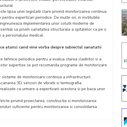
uctural.
te lipsa unei legislatii clare privind monitorizarea continua
te pentru expertizari periodice. De multe ori, in institutiile
e ingreuneaza implementarea unor solutii moderne de
sential sa privim sanatatea structurala a spitalelor ca pe o
si a personalului medical.
ace atunci cand vine vorba despre subiectul sanatatii
e tehnice periodice pentru a evalua starea cladirilor si a
cestor expertize se pot recomanda programe de monitorizare
isteme de monitorizare continua a infrastructurii
canarea 3D, senzori de vibratii si termografia.
ie realizate ca urmare a expertizarii acestora si pe baza unor
icte privind proiectarea, constructia si monitorizarea
 fonduri suficiente pentru monitorizarea si consolidarea