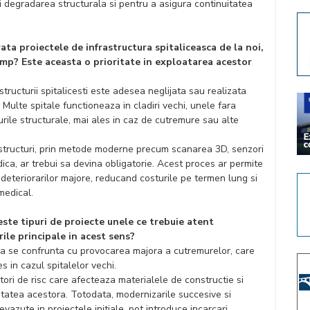
 degradarea structurala si pentru a asigura continuitatea
ata proiectele de infrastructura spitaliceasca de la noi,
timp? Este aceasta o prioritate in exploatarea acestor
structurii spitalicesti este adesea neglijata sau realizata
. Multe spitale functioneaza in cladiri vechi, unele fara
urile structurale, mai ales in caz de cutremure sau alte
structuri, prin metode moderne precum scanarea 3D, senzori
dica, ar trebui sa devina obligatorie. Acest proces ar permite
 deteriorarilor majore, reducand costurile pe termen lung si
medical.
ceste tipuri de proiecte unele ce trebuie atent
ile principale in acest sens?
nia se confrunta cu provocarea majora a cutremurelor, care
s in cazul spitalelor vechi.
factori de risc care afecteaza materialele de constructie si
tatea acestora. Totodata, modernizarile succesive si
vazute in proiectele initiale, pot introduce incarcari