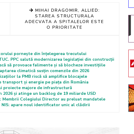
MIHAI DRAGOMIR, ALLIED:
STAREA STRUCTURALA
ADECVATA A SPITALELOR ESTE
O PRIORITATE
torului pornește din înțelegerea trecutului
C. PPC salută modernizarea legislației din construcții
că să provoace falimente și să blocheze investițiile
ptarea climatică susțin comenzile din 2026
ațiilor la PMB riscă să amplifice blocajele
e transport și energie pe piața din România
proiecte majore de infrastructură
 2026 și atinge un backlog de 19 miliarde USD
Membrii Colegiului Director au preluat mandatele
 NIS: apare noul identificator unic al clădirii