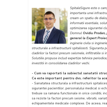
SpitaleSigure este o cam
importanta unei infrastruct
cream un spatiu de dialog 
informatii esentiale, solu
optimizarea sigurantei cla
Domnul
Ovidiu Prodan, 
general la Expert Proiec
inginerie civila si ingine
structurale a infrastructurii spitalicesti. Siguranta
cladirilor la factori precum seismele, infiltratiile
Solutiile propuse includ expertize tehnice periodi
investitii in consolidarea cladirilor vechi.
- Cum va raportati la subiectul sanatatii struc
Ce este important pentru dvs. referitor la ac
- Sanatatea structurala a infrastructurii spitalice
sigurantei pacientilor, personalului medical si ech
trebuie sa ramana functionale in orice conditii, in
sa reziste la factori precum seisme, vibratii, varia
echipamentele medicale complexe. De aceea, real