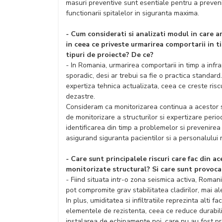
masuri preventive sunt esentiale pentru a preveni
functionarii spitalelor in siguranta maxima.
- Cum considerati si analizati modul in care ar
in ceea ce priveste urmarirea comportarii in 
tipuri de proiecte? De ce?
- In Romania, urmarirea comportarii in timp a infra
sporadic, desi ar trebui sa fie o practica standard
expertiza tehnica actualizata, ceea ce creste risc
dezastre.
Consideram ca monitorizarea continua a acestor 
de monitorizare a structurilor si expertizare perio
identificarea din timp a problemelor si prevenirea
asigurand siguranta pacientilor si a personalului 
- Care sunt principalele riscuri care fac din a
monitorizate structural? Si care sunt provocar
- Fiind situata intr-o zona seismica activa, Roma
pot compromite grav stabilitatea cladirilor, mai ale
In plus, umiditatea si infiltratiile reprezinta alti 
elementele de rezistenta, ceea ce reduce durabili
instalarea de echipamente noi, care nu au fost pre