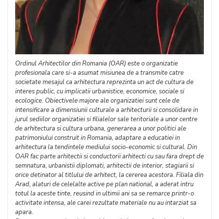
Ordinul Arhitectilor din Romania (OAR) este o organizatie
profesionala care si-a asumat misiunea de a transmite catre
societate mesajul ca arhitectura reprezinta un act de cultura de
interes public, cu implicatii urbanistice, economice, sociale si
ecologice. Obiectivele majore ale organizatiei sunt cele de
intensificare a dimensiunii culturale a arhitecturii si consolidare in
jurul sediilor organizatiei si filialelor sale teritoriale a unor centre
de arhitectura si cultura urbana, generarea a unor politici ale
patrimoniului construit in Romania, adaptare a educatiei in
arhitectura la tendintele mediului socio-economic si cultural. Din
OAR fac parte arhitectii si conductorii arhitecti cu sau fara drept de
semnatura, urbanistii diplomati, arhitectii de interior, stagiarii si
orice detinator al titlului de arhitect, la cererea acestora. Filiala din
Arad, alaturi de celelalte active pe plan national, a aderat intru
totul la aceste tinte, reusind in ultimii ani sa se remarce printr-o
activitate intensa, ale carei rezultate materiale nu au intarziat sa
apara.