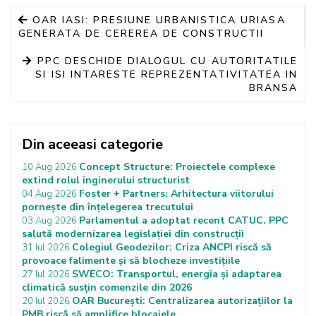
OAR IASI: PRESIUNE URBANISTICA URIASA
GENERATA DE CEREREA DE CONSTRUCTII
PPC DESCHIDE DIALOGUL CU AUTORITATILE
SI ISI INTARESTE REPREZENTATIVITATEA IN
BRANSA
Din aceeasi categorie
Concept Structure: Proiectele complexe
10 Aug 2026
extind rolul inginerului structurist
Foster + Partners: Arhitectura viitorului
04 Aug 2026
pornește din înțelegerea trecutului
Parlamentul a adoptat recent CATUC. PPC
03 Aug 2026
salută modernizarea legislației din construcții
Colegiul Geodezilor: Criza ANCPI riscă să
31 Iul 2026
provoace falimente și să blocheze investițiile
SWECO: Transportul, energia și adaptarea
27 Iul 2026
climatică susțin comenzile din 2026
OAR București: Centralizarea autorizațiilor la
20 Iul 2026
PMB riscă să amplifice blocajele