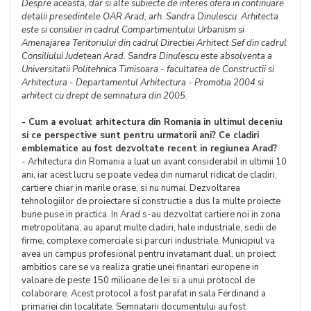
Despre aceasta, dar si alte subiecte de interes ofera in continuare
detalii presedintele OAR Arad, arh. Sandra Dinulescu. Arhitecta
este si consilier in cadrul Compartimentului Urbanism si
Amenajarea Teritoriului din cadrul Directiei Arhitect Sef din cadrul
Consiliului Judetean Arad. Sandra Dinulescu este absolventa a
Universitatii Politehnica Timisoara - facultatea de Constructii si
Arhitectura - Departamentul Arhitectura - Promotia 2004 si
arhitect cu drept de semnatura din 2005.
- Cum a evoluat arhitectura din Romania in ultimul deceniu
si ce perspective sunt pentru urmatorii ani? Ce cladiri
emblematice au fost dezvoltate recent in regiunea Arad?
- Arhitectura din Romania a luat un avant considerabil in ultimii 10
ani, iar acest lucru se poate vedea din numarul ridicat de cladiri,
cartiere chiar in marile orase, si nu numai. Dezvoltarea
tehnologiilor de proiectare si constructie a dus la multe proiecte
bune puse in practica. In Arad s-au dezvoltat cartiere noi in zona
metropolitana, au aparut multe cladiri, hale industriale, sedii de
firme, complexe comerciale si parcuri industriale. Municipiul va
avea un campus profesional pentru invatamant dual, un proiect
ambitios care se va realiza gratie unei finantari europene in
valoare de peste 150 milioane de lei si a unui protocol de
colaborare. Acest protocol a fost parafat in sala Ferdinand a
primariei din localitate. Semnatarii documentului au fost