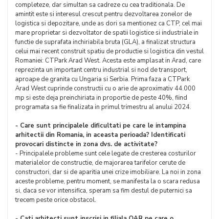
completeze, dar simultan sa cadreze cu cea traditionala. De
amintit este si interesul crescut pentru dezvoltarea zonelor de
logistica si depozitare, unde as dori sa mentionez ca CTP, cel mai
mare proprietar si dezvoltator de spatii logistice si industriale in
functie de suprafata inchiriabila bruta (GLA), a finalizat structura
celui mai recent construit spatiu de productie si logistica din vestul
Romaniei: CTPark Arad West. Acesta este amplasat in Arad, care
reprezinta un important centru industrial si nod de transport,
aproape de granita cu Ungaria si Serbia. Prima faza a CTPark
Arad West cuprinde constructii cu o arie de aproximativ 44.000
mp si este deja preinchiriata in proportie de peste 40%, fiind
programata sa fie finalizata in primul trimestru al anului 2024.
- Care sunt principalele dificultati pe care le intampina
arhitectii din Romania, in aceasta perioada? Identificati
provocari distincte in zona dvs. de activitate?
- Principalele probleme sunt cele legate de cresterea costurilor
materialelor de constructie, de majorarea tarifelor cerute de
constructori, dar si de aparitia unei crize imobiliare. La noi in zona
aceste probleme, pentru moment, se manifesta la o scara redusa
si, daca se vor intensifica, speram sa fim destul de puternici sa
trecem peste orice obstacol.
- Cati arhitecti sunt inscrisi in filiala OAR pe care o