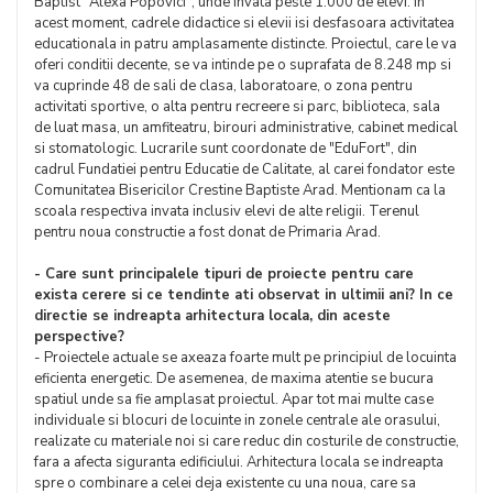
Baptist "Alexa Popovici", unde invata peste 1.000 de elevi. In
acest moment, cadrele didactice si elevii isi desfasoara activitatea
educationala in patru amplasamente distincte. Proiectul, care le va
oferi conditii decente, se va intinde pe o suprafata de 8.248 mp si
va cuprinde 48 de sali de clasa, laboratoare, o zona pentru
activitati sportive, o alta pentru recreere si parc, biblioteca, sala
de luat masa, un amfiteatru, birouri administrative, cabinet medical
si stomatologic. Lucrarile sunt coordonate de "EduFort", din
cadrul Fundatiei pentru Educatie de Calitate, al carei fondator este
Comunitatea Bisericilor Crestine Baptiste Arad. Mentionam ca la
scoala respectiva invata inclusiv elevi de alte religii. Terenul
pentru noua constructie a fost donat de Primaria Arad.
- Care sunt principalele tipuri de proiecte pentru care
exista cerere si ce tendinte ati observat in ultimii ani? In ce
directie se indreapta arhitectura locala, din aceste
perspective?
- Proiectele actuale se axeaza foarte mult pe principiul de locuinta
eficienta energetic. De asemenea, de maxima atentie se bucura
spatiul unde sa fie amplasat proiectul. Apar tot mai multe case
individuale si blocuri de locuinte in zonele centrale ale orasului,
realizate cu materiale noi si care reduc din costurile de constructie,
fara a afecta siguranta edificiului. Arhitectura locala se indreapta
spre o combinare a celei deja existente cu una noua, care sa