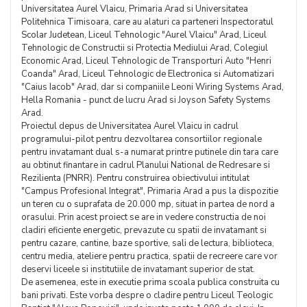
Universitatea Aurel Vlaicu, Primaria Arad si Universitatea
Politehnica Timisoara, care au alaturi ca parteneri Inspectoratul
Scolar Judetean, Liceul Tehnologic "Aurel Vlaicu" Arad, Liceul
Tehnologic de Constructii si Protectia Mediului Arad, Colegiul
Economic Arad, Liceul Tehnologic de Transporturi Auto "Henri
Coanda" Arad, Liceul Tehnologic de Electronica si Automatizari
"Caius Iacob" Arad, dar si companiile Leoni Wiring Systems Arad,
Hella Romania - punct de lucru Arad si Joyson Safety Systems
Arad.
Proiectul depus de Universitatea Aurel Vlaicu in cadrul
programului-pilot pentru dezvoltarea consortiilor regionale
pentru invatamant dual s-a numarat printre putinele din tara care
au obtinut finantare in cadrul Planului National de Redresare si
Rezilienta (PNRR). Pentru construirea obiectivului intitulat
"Campus Profesional Integrat", Primaria Arad a pus la dispozitie
un teren cu o suprafata de 20.000 mp, situat in partea de nord a
orasului. Prin acest proiect se are in vedere constructia de noi
cladiri eficiente energetic, prevazute cu spatii de invatamant si
pentru cazare, cantine, baze sportive, sali de lectura, biblioteca,
centru media, ateliere pentru practica, spatii de recreere care vor
deservi liceele si institutiile de invatamant superior de stat.
De asemenea, este in executie prima scoala publica construita cu
bani privati. Este vorba despre o cladire pentru Liceul Teologic