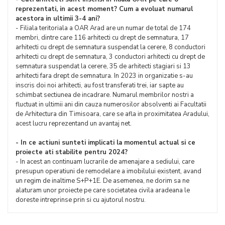
reprezentati, in acest moment? Cum a evoluat numarul
acestora in ultimii 3-4 ani?
- Filiala teritoriala a OAR Arad are un numar de total de 174
membri, dintre care 116 arhitecti cu drept de semnatura, 17
arhitecti cu drept de semnatura suspendat la cerere, 8 conductori
arhitecti cu drept de semnatura, 3 conductori arhitecti cu drept de
semnatura suspendat la cerere, 35 de arhitecti stagiari si 13
arhitecti fara drept de semnatura. In 2023 in organizatie s-au
inscris doi noi arhitecti, au fost transferati trei, iar sapte au
schimbat sectiunea de incadrare. Numarul membrilor nostri a
fluctuat in ultimii ani din cauza numerosilor absolventi ai Facultatii
de Arhitectura din Timisoara, care se afla in proximitatea Aradului,
acest lucru reprezentand un avantaj net.
- In ce actiuni sunteti implicati la momentul actual si ce
proiecte ati stabilite pentru 2024?
- In acest an continuam lucrarile de amenajare a sediului, care
presupun operatiuni de remodelare a imobilului existent, avand
un regim de inaltime S+P+1E. De asemenea, ne dorim sa ne
alaturam unor proiecte pe care societatea civila aradeana le
doreste intreprinse prin si cu ajutorul nostru.