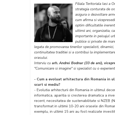
Filiala Teritoriala Iasi a
strategia conturata de o
asigura o dezvoltare arm
cum afirma si vicepresed
optim dificultatile inere
ultimii ani, organizatia,
importante in peisajul urb
publice si private de mare
legata de promovarea tinerilor specialisti, dinamici,
continuitatea traditiei si a contribui la implementa
orasului.
Interviu cu
arh. Andrei Bodnar (33 de ani), vicep
"Comunicare si imagine" si specialist cu o experient
- Cum a evoluat arhitectura din Romania in ul
scurt si mediu?
- Evolutia arhitecturii din Romania in ultimul dec
informatica, aparitia si cresterea dramatica a invest
recent, necesitatea de sustenabilitate si NZEB (N
transformat in ultimii 10-20 ani orasele din Roman
exemplu, in ultimii 15 ani au fost realizate invest