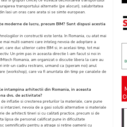
n Iasi si grupuri civice) ce vizeaza dezvoltarea transportului
curajarea transportului alternativ (pe alocuri), salubritatea
 din Iasi un oras care arata si se simte european.
te moderne de lucru, precum BIM? Sunt dispusi acestia
nologiilor in constructii este lenta. In Romania, cu atat mai
 ce mai multi oameni care inteleg nevoia de adoptare a
, care duc ulterior catre BIM si, in acelasi timp, tot mai
ectiv. Un prim pas in aceasta directie l-am facut si noi in
BIMtech Romania, am organizat o discutie libera la care au
latori intr-un cadru restrans, urmand ca (speram noi) anul
re (workshop), care va fi anuntata din timp pe canalele de
 le intampina arhitectii din Romania, in aceasta
ona dvs. de activitate?
de inflatie si cresterea preturilor la materiale, care pune
 intarzieri, nevoia de a gasi solutii alternative si materiale
de arhitecti tineri si cu calitati practice, precum si de
sta lipsa de personal calificat pune in dificultate
sc semnificativ pentru a atrage si retine oamenii cu