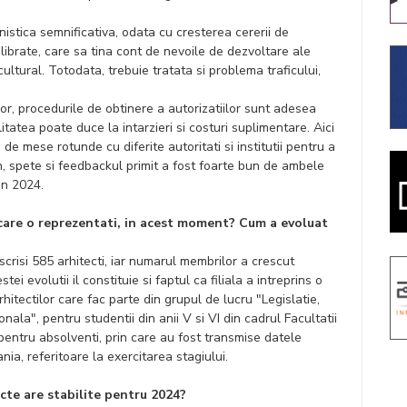
stica semnificativa, odata cu cresterea cererii de
hilibrate, care sa tina cont de nevoile de dezvoltare ale
ultural. Totodata, trebuie tratata si problema traficului,
or, procedurile de obtinere a autorizatiilor sunt adesea
litatea poate duce la intarzieri si costuri suplimentare. Aici
ie de mese rotunde cu diferite autoritati si institutii pentru a
, spete si feedbackul primit a fost foarte bun de ambele
 in 2024.
pe care o reprezentati, in acest moment? Cum a evoluat
crisi 585 arhitecti, iar numarul membrilor a crescut
ei evolutii il constituie si faptul ca filiala a intreprins o
hitectilor care fac parte din grupul de lucru "Legislatie,
nala", pentru studentii din anii V si VI din cadrul Facultatii
 pentru absolventi, prin care au fost transmise datele
nia, referitoare la exercitarea stagiului.
iecte are stabilite pentru 2024?