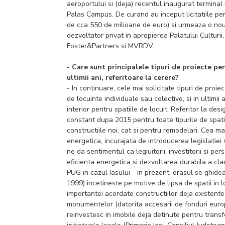
aeroportului si (deja) recentul inaugurat terminal 
Palas Campus. De curand au inceput licitatiile pen
de cca 550 de milioane de euro) si urmeaza o no
dezvoltator privat in apropierea Palatului Culturi
Foster&Partners si MVRDV.
- Care sunt principalele tipuri de proiecte pen
ultimii ani, referitoare la cerere?
- In continuare, cele mai solicitate tipuri de proi
de locuinte individuale sau colective, si in ultimi
interior pentru spatiile de locuit. Referitor la desi
constant dupa 2015 pentru toate tipurile de spatii
constructiile noi, cat si pentru remodelari. Cea m
energetica, incurajata de introducerea legislatiei 
ne da sentimentul ca legiuitorii, investitorii si p
eficienta energetica si dezvoltarea durabila a cla
PUG in cazul Iasului - in prezent, orasul se ghi
1999) incetineste pe motive de lipsa de spatii in 
importantei acordate constructiilor deja existente
monumentelor (datorita accesarii de fonduri europe
reinvestesc in imobile deja detinute pentru transfo