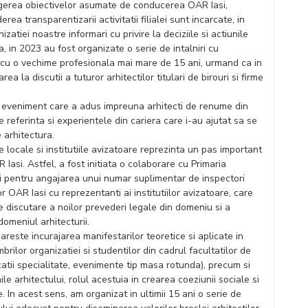
ingerea obiectivelor asumate de conducerea OAR Iasi,
ea transparentizarii activitatii filialei sunt incarcate, in
atiei noastre informari cu privire la deciziile si actiunile
in 2023 au fost organizate o serie de intalniri cu
ra cu o vechime profesionala mai mare de 15 ani, urmand ca in
ea la discutii a tuturor arhitectilor titulari de birouri si firme
un eveniment care a adus impreuna arhitecti de renume din
e referinta si experientele din cariera care i-au ajutat sa se
 arhitectura.
ile locale si institutiile avizatoare reprezinta un pas important
 Iasi. Astfel, a fost initiata o colaborare cu Primaria
ui pentru angajarea unui numar suplimentar de inspectori
r OAR Iasi cu reprezentanti ai institutiilor avizatoare, care
 discutare a noilor prevederi legale din domeniu si a
domeniul arhitecturii.
mareste incurajarea manifestarilor teoretice si aplicate in
rilor organizatiei si studentilor din cadrul facultatilor de
icatii specialitate, evenimente tip masa rotunda), precum si
e arhitectului, rolul acestuia in crearea coeziunii sociale si
. In acest sens, am organizat in ultimii 15 ani o serie de