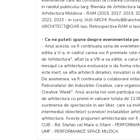
evenimente care au contribuit la crearea contextul
in randul publicului larg: Bienala de Arhitectura
Arhitectura Moldova - RAM (2015, 2017, 2019, 20
2022, 2023 - in curs), IASI ARCHI: Roots&Branch
ARCHITECT@OAR Iasi, Retrospectiva RAM si Iasiul 
- Ce ne puteti spune despre evenimentele pe c
- Anul acesta, va fi continuata seria de evenimen
editia a V-a, in cadrul careia vor fi premiate cele
de Arhitectura", aflat la a VIII-a sa editie, a caru
mesajul ca arhitectura evolueaza si da forma istori
este inert, se afla arhitecti dinamici, inovatori si 
De asemenea, va fi continuata o colaborare initia
Patronatelor din Industriile Creative, care organ
Creative Week". Anul acesta noi vom participa c
de arhitectura cu premii in valoare totala de 12.
sustinerea de spectacole in aer liber, care sa invit
intermediul obiectelor/ scenelor/ instalatiilor ar
arhitectura. Aceste propuneri arhitecturale vor fi
CUB - Bd. Stefan cel Mare si Sfant - PERFORMAN
UMF - PERFORMANCE SPACE MUZICA.