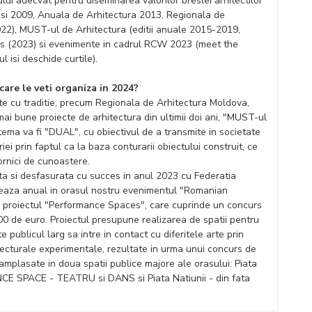
ui adecvat pentru diseminarea valorilor breslei arhitectilor
 Iasi 2009, Anuala de Arhitectura 2013, Regionala de
22), MUST-ul de Arhitectura (editii anuale 2015-2019,
es (2023) si evenimente in cadrul RCW 2023 (meet the
isi deschide curtile).
are le veti organiza in 2024?
te cu traditie, precum Regionala de Arhitectura Moldova,
 mai bune proiecte de arhitectura din ultimii doi ani, "MUST-ul
i tema va fi "DUAL", cu obiectivul de a transmite in societate
ei prin faptul ca la baza conturarii obiectului construit, ce
dornici de cunoastere.
ta si desfasurata cu succes in anul 2023 cu Federatia
izeaza anual in orasul nostru evenimentul "Romanian
u proiectul "Performance Spaces", care cuprinde un concurs
000 de euro. Proiectul presupune realizarea de spatii pentru
e publicul larg sa intre in contact cu diferitele arte prin
hitecturale experimentale, rezultate in urma unui concurs de
 amplasate in doua spatii publice majore ale orasului: Piata
CE SPACE - TEATRU si DANS si Piata Natiunii - din fata