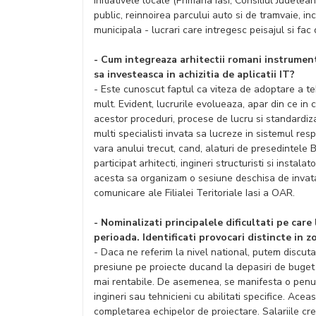
initiativele locale (Primaria Iasi, Consiliul Judetea
public, reinnoirea parcului auto si de tramvaie, in
municipala - lucrari care intregesc peisajul si fac
- Cum integreaza arhitectii romani instrumen
sa investeasca in achizitia de aplicatii IT?
- Este cunoscut faptul ca viteza de adoptare a teh
mult. Evident, lucrurile evolueaza, apar din ce in
acestor proceduri, procese de lucru si standardizari
multi specialisti invata sa lucreze in sistemul resp
vara anului trecut, cand, alaturi de presedintele 
participat arhitecti, ingineri structuristi si insta
acesta sa organizam o sesiune deschisa de invata
comunicare ale Filialei Teritoriale Iasi a OAR.
- Nominalizati principalele dificultati pe care
perioada. Identificati provocari distincte in z
- Daca ne referim la nivel national, putem discuta 
presiune pe proiecte ducand la depasiri de buget si
mai rentabile. De asemenea, se manifesta o penurie 
ingineri sau tehnicieni cu abilitati specifice. Acea
completarea echipelor de proiectare. Salariile cre