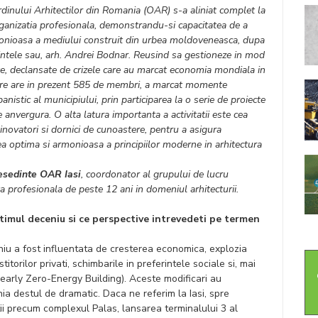
 Ordinului Arhitectilor din Romania (OAR) s-a aliniat complet la
rganizatia profesionala, demonstrandu-si capacitatea de a
onioasa a mediului construit din urbea moldoveneasca, dupa
intele sau, arh. Andrei Bodnar. Reusind sa gestioneze in mod
nte, declansate de crizele care au marcat economia mondiala in
 care are in prezent 585 de membri, a marcat momente
anistic al municipiului, prin participarea la o serie de proiecte
 anvergura. O alta latura importanta a activitatii este cea
 inovatori si dornici de cunoastere, pentru a asigura
rea optima si armonioasa a principiilor moderne in arhitectura
resedinte OAR Iasi
, coordonator al grupului de lucru
a profesionala de peste 12 ani in domeniul arhitecturii.
timul deceniu si ce perspective intrevedeti pe termen
eniu a fost influentata de cresterea economica, explozia
itorilor privati, schimbarile in preferintele sociale si, mai
early Zero-Energy Building). Aceste modificari au
ia destul de dramatic. Daca ne referim la Iasi, spre
itii precum complexul Palas, lansarea terminalului 3 al