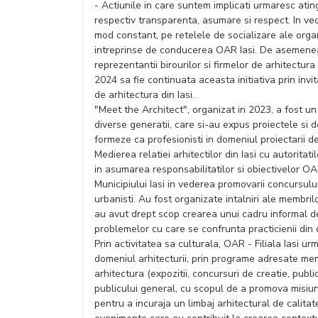
- Actiunile in care suntem implicati urmaresc at
respectiv transparenta, asumare si respect. In veder
mod constant, pe retelele de socializare ale organiz
intreprinse de conducerea OAR Iasi. De asemenea, 
reprezentantii birourilor si firmelor de arhitectu
2024 sa fie continuata aceasta initiativa prin invitar
de arhitectura din Iasi.
"Meet the Architect", organizat in 2023, a fost 
diverse generatii, care si-au expus proiectele si d
formeze ca profesionisti in domeniul proiectarii de
Medierea relatiei arhitectilor din Iasi cu autoritat
in asumarea responsabilitatilor si obiectivelor OAR
Municipiului Iasi in vederea promovarii concursul
urbanisti. Au fost organizate intalniri ale membrilo
au avut drept scop crearea unui cadru informal de
problemelor cu care se confrunta practicienii din 
Prin activitatea sa culturala, OAR - Filiala Iasi ur
domeniul arhitecturii, prin programe adresate memb
arhitectura (expozitii, concursuri de creatie, publ
publicului general, cu scopul de a promova misiunil
pentru a incuraja un limbaj arhitectural de calitate