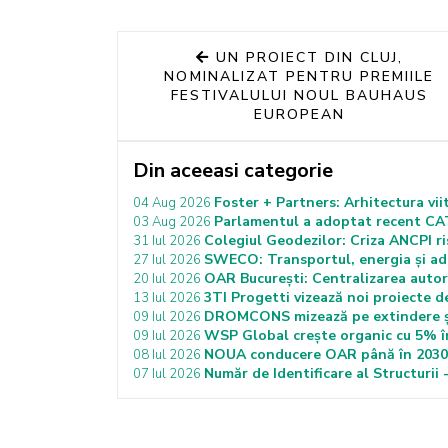
UN PROIECT DIN CLUJ,
NOMINALIZAT PENTRU PREMIILE
FESTIVALULUI NOUL BAUHAUS
EUROPEAN
Din aceeasi categorie
Foster + Partners: Arhitectura vii
04 Aug 2026
Parlamentul a adoptat recent CATU
03 Aug 2026
Colegiul Geodezilor: Criza ANCPI ris
31 Iul 2026
SWECO: Transportul, energia și ada
27 Iul 2026
OAR București: Centralizarea autoriz
20 Iul 2026
3TI Progetti vizează noi proiecte d
13 Iul 2026
DROMCONS mizează pe extindere și 
09 Iul 2026
WSP Global crește organic cu 5% în
09 Iul 2026
NOUA conducere OAR până în 2030: 
08 Iul 2026
Număr de Identificare al Structurii -
07 Iul 2026