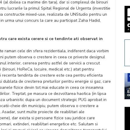
4 (al doilea ca marime din tara), dar si complexul de birouri
tru lucrarile la primul Spital Regional de Urgenta (investitie
ua constructie mixed-use, realizata de UNStudio pentru un
i, in urma unui concurs la care au participat Zaha Hadid,
tru care exista cerere si ce tendinte ati observat in
ecte raman cele din sfera rezidentiala, indiferent daca vorbim
i ani putem observa o crestere in ceea ce priveste designul
gnul interior, cererea pentru astfel de servicii a crescut
 (birouri, HoReCa, locuire, medical etc.) atat pentru
ai recenta tendinta de crestere este cea pentru eficienta
si dublata de cresterea preturilor pentru energie si gaz, care
ersoanele fizice devin tot mai educate in ceea ce inseamna
dirilor. Treptat, pe masura ce dezvoltarea haotica (in lipsa
deaza urbanistic dupa un document strategic PUG aprobat in
locatii-cheie din municipiu, putem observa o crestere a
. Asadar, sunt multe proiecte de reabilitari ale
ne), dar exista si persoane fizice sau juridice care
rmari, extinderi, reabilitari energetice etc. Salutam si