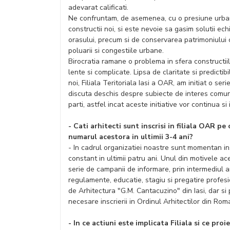
adevarat calificati.
Ne confruntam, de asemenea, cu o presiune urbani
constructii noi, si este nevoie sa gasim solutii ec
orasului, precum si de conservarea patrimoniului c
poluarii si congestiile urbane.
Birocratia ramane o problema in sfera constructiil
lente si complicate. Lipsa de claritate si predictibi
noi, Filiala Teritoriala Iasi a OAR, am initiat o ser
discuta deschis despre subiecte de interes comun
parti, astfel incat aceste initiative vor continua si
- Cati arhitecti sunt inscrisi in filiala OAR 
numarul acestora in ultimii 3-4 ani?
- In cadrul organizatiei noastre sunt momentan ins
constant in ultimii patru ani. Unul din motivele acest
serie de campanii de informare, prin intermediul ar
regulamente, educatie, stagiu si pregatire profesio
de Arhitectura "G.M. Cantacuzino" din Iasi, dar si
necesare inscrierii in Ordinul Arhitectilor din Roma
- In ce actiuni este implicata Filiala si ce pro