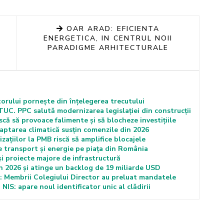
OAR ARAD: EFICIENTA
ENERGETICA, IN CENTRUL NOII
PARADIGME ARHITECTURALE
torului pornește din înțelegerea trecutului
C. PPC salută modernizarea legislației din construcții
că să provoace falimente și să blocheze investițiile
ptarea climatică susțin comenzile din 2026
ațiilor la PMB riscă să amplifice blocajele
e transport și energie pe piața din România
proiecte majore de infrastructură
 2026 și atinge un backlog de 19 miliarde USD
Membrii Colegiului Director au preluat mandatele
 NIS: apare noul identificator unic al clădirii