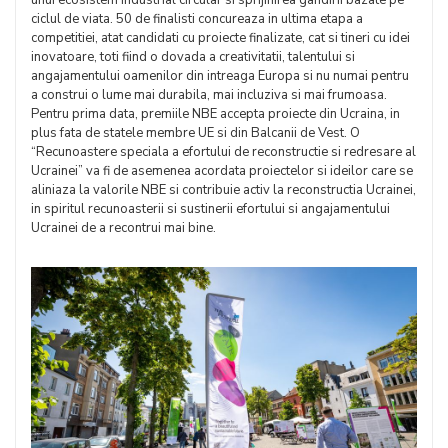
unui ecosistem industrial circular si sprijinirea gandirii bazate pe
ciclul de viata. 50 de finalisti concureaza in ultima etapa a
competitiei, atat candidati cu proiecte finalizate, cat si tineri cu idei
inovatoare, toti fiind o dovada a creativitatii, talentului si
angajamentului oamenilor din intreaga Europa si nu numai pentru
a construi o lume mai durabila, mai incluziva si mai frumoasa.
Pentru prima data, premiile NBE accepta proiecte din Ucraina, in
plus fata de statele membre UE si din Balcanii de Vest. O
“Recunoastere speciala a efortului de reconstructie si redresare al
Ucrainei” va fi de asemenea acordata proiectelor si ideilor care se
aliniaza la valorile NBE si contribuie activ la reconstructia Ucrainei,
in spiritul recunoasterii si sustinerii efortului si angajamentului
Ucrainei de a recontrui mai bine.