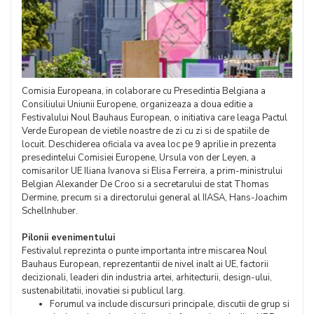
Comisia Europeana, in colaborare cu Presedintia Belgiana a
Consiliului Uniunii Europene, organizeaza a doua editie a
Festivalului Noul Bauhaus European, o initiativa care leaga Pactul
Verde European de vietile noastre de zi cu zi si de spatiile de
locuit. Deschiderea oficiala va avea loc pe 9 aprilie in prezenta
presedintelui Comisiei Europene, Ursula von der Leyen, a
comisarilor UE Iliana Ivanova si Elisa Ferreira, a prim-ministrului
Belgian Alexander De Croo si a secretarului de stat Thomas
Dermine, precum si a directorului general al IIASA, Hans-Joachim
Schellnhuber.
Pilonii evenimentului
Festivalul reprezinta o punte importanta intre miscarea Noul
Bauhaus European, reprezentantii de nivel inalt ai UE, factorii
decizionali, leaderi din industria artei, arhitecturii, design-ului,
sustenabilitatii, inovatiei si publicul larg.
Forumul va include discursuri principale, discutii de grup si