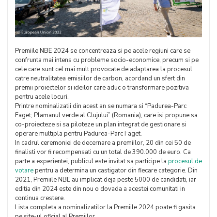
Premiile NBE 2024 se concentreaza si pe acele regiuni care se
confrunta mai intens cu probleme socio-economice, precum si pe
cele care sunt cel mai mult provocate de adaptarea la procesul
catre neutralitatea emisiilor de carbon, acordand un sfert din
premii proiectelor si ideilor care aduc o transformare pozitiva
pentru acele locuri.
Printre nominalizatii din acest an se numara si “Padurea-Parc
Faget; Plamanul verde al Clujului” (Romania), care isi propune sa
co-proiecteze si sa piloteze un plan integrat de gestionare si
operare multipla pentru Padurea-Parc Faget.
In cadrul ceremoniei de decernare a premiilor, 20 din cei 50 de
finalisti vor fi recompensati cu un total de 390.000 de euro. Ca
parte a experientei, publicul este invitat sa participe la
procesul de
votare
pentru a determina un castigator din fiecare categorie. Din
2021, Premiile NBE au implicat deja peste 5000 de candidati, iar
editia din 2024 este din nou o dovada a acestei comunitati in
continua crestere.
Lista completa a nominalizatilor la Premiile 2024 poate fi gasita
pe site-ul oficial al Premiilor.