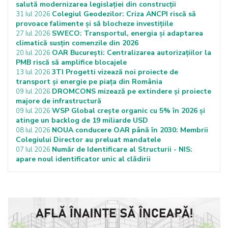
salută modernizarea legislației din construcții
Colegiul Geodezilor: Criza ANCPI riscă să
31 Iul 2026
provoace falimente și să blocheze investițiile
SWECO: Transportul, energia și adaptarea
27 Iul 2026
climatică susțin comenzile din 2026
OAR București: Centralizarea autorizațiilor la
20 Iul 2026
PMB riscă să amplifice blocajele
3TI Progetti vizează noi proiecte de
13 Iul 2026
transport și energie pe piața din România
DROMCONS mizează pe extindere și proiecte
09 Iul 2026
majore de infrastructură
WSP Global crește organic cu 5% în 2026 și
09 Iul 2026
atinge un backlog de 19 miliarde USD
NOUA conducere OAR până în 2030: Membrii
08 Iul 2026
Colegiului Director au preluat mandatele
Număr de Identificare al Structurii - NIS:
07 Iul 2026
apare noul identificator unic al clădirii