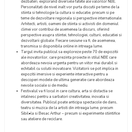
dezbateri, explorand diversele fatete ale valorilor NBE.
Personalitati de nivel inalt vor purta discutii pe teme de la
stiinta si tehnologie la cultura si educatie, precum si pe
teme de dezvoltare regionala si perspective internationale.
Arhitecti, artisti, oameni de stiinta si activisti din domeniul
climei vor contribui de asemenea la discurs, oferind
perspective asupra stiintei, tehnologiei, culturii, educatiei si
dezvoltarii globale. Fiecare sesiune va fi, de asemenea,
transmisa si disponibila online in intreaga lume.
Targul invita publicul sa exploreze peste 70 de expozitii
ale inovatorilor, care prezinta proiecte in stilul NBE care
abordeaza nevoia urgenta pentru un viitor mai durabil si
echitabil cu solutii inovatoare. Vizitatorii se pot implica in
expozitii imersive si experiente interactive pentru a
descoperi modele de ultima generatie care abordeaza
nevoile sociale si de mediu.
Festivalul va fi locul in care cultura, arta si distactia se
intalnesc pentru a sarbatori creativitatea, inovatia si
diversitatea. Publicul poate anticipa spectacole de dans,
teatru si muzica de la artisti din intreaga lume, precum
Sibil•la si Besac Arthur – precum si experimente stiintifice
sau ateliere de reciclare.