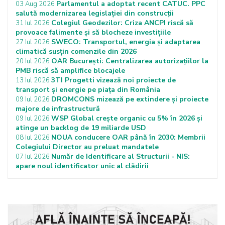
Parlamentul a adoptat recent CATUC. PPC
03 Aug 2026
salută modernizarea legislației din construcții
Colegiul Geodezilor: Criza ANCPI riscă să
31 Iul 2026
provoace falimente și să blocheze investițiile
SWECO: Transportul, energia și adaptarea
27 Iul 2026
climatică susțin comenzile din 2026
OAR București: Centralizarea autorizațiilor la
20 Iul 2026
PMB riscă să amplifice blocajele
3TI Progetti vizează noi proiecte de
13 Iul 2026
transport și energie pe piața din România
DROMCONS mizează pe extindere și proiecte
09 Iul 2026
majore de infrastructură
WSP Global crește organic cu 5% în 2026 și
09 Iul 2026
atinge un backlog de 19 miliarde USD
NOUA conducere OAR până în 2030: Membrii
08 Iul 2026
Colegiului Director au preluat mandatele
Număr de Identificare al Structurii - NIS:
07 Iul 2026
apare noul identificator unic al clădirii