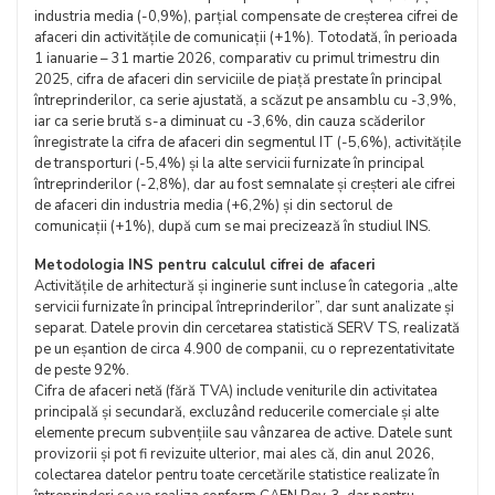
industria media (-0,9%), parțial compensate de creșterea cifrei de
afaceri din activitățile de comunicații (+1%). Totodată, în perioada
1 ianuarie – 31 martie 2026, comparativ cu primul trimestru din
2025, cifra de afaceri din serviciile de piață prestate în principal
întreprinderilor, ca serie ajustată, a scăzut pe ansamblu cu -3,9%,
iar ca serie brută s-a diminuat cu -3,6%, din cauza scăderilor
înregistrate la cifra de afaceri din segmentul IT (-5,6%), activitățile
de transporturi (-5,4%) și la alte servicii furnizate în principal
întreprinderilor (-2,8%), dar au fost semnalate și creșteri ale cifrei
de afaceri din industria media (+6,2%) și din sectorul de
comunicații (+1%), după cum se mai precizează în studiul INS.
Metodologia INS pentru calculul cifrei de afaceri
Activitățile de arhitectură și inginerie sunt incluse în categoria „alte
servicii furnizate în principal întreprinderilor”, dar sunt analizate și
separat. Datele provin din cercetarea statistică SERV TS, realizată
pe un eșantion de circa 4.900 de companii, cu o reprezentativitate
de peste 92%.
Cifra de afaceri netă (fără TVA) include veniturile din activitatea
principală și secundară, excluzând reducerile comerciale și alte
elemente precum subvențiile sau vânzarea de active. Datele sunt
provizorii și pot fi revizuite ulterior, mai ales că, din anul 2026,
colectarea datelor pentru toate cercetările statistice realizate în