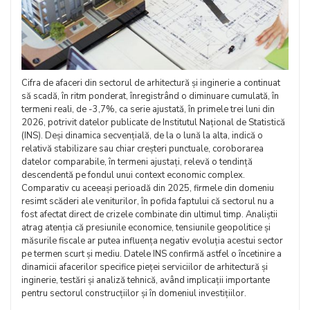
Cifra de afaceri din sectorul de arhitectură și inginerie a continuat
să scadă, în ritm ponderat, înregistrând o diminuare cumulată, în
termeni reali, de -3,7%, ca serie ajustată, în primele trei luni din
2026, potrivit datelor publicate de Institutul Național de Statistică
(INS). Deși dinamica secvențială, de la o lună la alta, indică o
relativă stabilizare sau chiar creșteri punctuale, coroborarea
datelor comparabile, în termeni ajustați, relevă o tendință
descendentă pe fondul unui context economic complex.
Comparativ cu aceeași perioadă din 2025, firmele din domeniu
resimt scăderi ale veniturilor, în pofida faptului că sectorul nu a
fost afectat direct de crizele combinate din ultimul timp. Analiștii
atrag atenția că presiunile economice, tensiunile geopolitice și
măsurile fiscale ar putea influența negativ evoluția acestui sector
pe termen scurt și mediu. Datele INS confirmă astfel o încetinire a
dinamicii afacerilor specifice pieței serviciilor de arhitectură și
inginerie, testări și analiză tehnică, având implicații importante
pentru sectorul construcțiilor și în domeniul investițiilor.