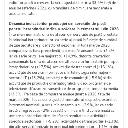
indicator arată o creștere la seria ajustată de circa 33,9% față de
anul de referință 2021, cu o tendință de diminuare moderată a
acestui indicator.
Dinamica indicatorilor producției din serviciile de piață
pentru întreprinderi indică o scădere în trimestrul I din 2026
În termeni nominali, cifra de afaceri din serviciile de piață prestate
în principal întreprinderilor, ca serie ajustată în funcție de numărul
de zile lucrătoare și de factorul sezonier, în luna martie 2026,
comparativ cu luna precedentă, a crescut în ansamblu cu +1,4%,
iar ca serie brută, s-a majorat cu +14,9%, datorită creșterilor
consemnate la cifra de afaceri din alte servicii furnizate în principal
întreprinderilor (+17,5%). activitățile de transporturi (+15,1%),
activitățile de servicii informatice și în tehnologia informației –
sectorul IT (+13,2%), activitățile de comunicații (+5,9%) și din
activitățile de producție cinematografică, video, programe de
televiziune, difuzare și transmitere de programe – industria media
(+3,3%). Pe baze de comparare anuale (martie 2026, față de
martie 2025), tot ca serie ajustată, indicatorul respectiv, exprimat
în termeni nominali, a scăzut în ansamblu cu -2,9%, iar ca serie
brută a regresat cu -2%, această diminuare fiind consemnată ca
urmare a scăderilor cifrei de afaceri rezultate din activitățile
specifice sectorului IT (-5,2%), activitățile de transporturi (-1,3%),
din alte servicii furnizate în principal întreprinderilor (-1,1%) și din