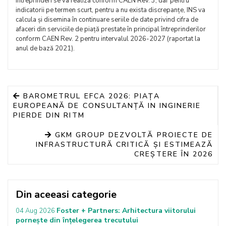
întreprinderi se va realiza conform CAEN Rev. 3, dar pentru
indicatorii pe termen scurt, pentru a nu exista discrepanțe, INS va
calcula și disemina în continuare seriile de date privind cifra de
afaceri din serviciile de piață prestate în principal întreprinderilor
conform CAEN Rev. 2 pentru intervalul 2026-2027 (raportat la
anul de bază 2021).
BAROMETRUL EFCA 2026: PIAȚA
EUROPEANĂ DE CONSULTANȚĂ IN INGINERIE
PIERDE DIN RITM
GKM GROUP DEZVOLTĂ PROIECTE DE
INFRASTRUCTURĂ CRITICĂ ȘI ESTIMEAZĂ
CREȘTERE ÎN 2026
Din aceeasi categorie
Foster + Partners: Arhitectura viitorului
04 Aug 2026
pornește din înțelegerea trecutului