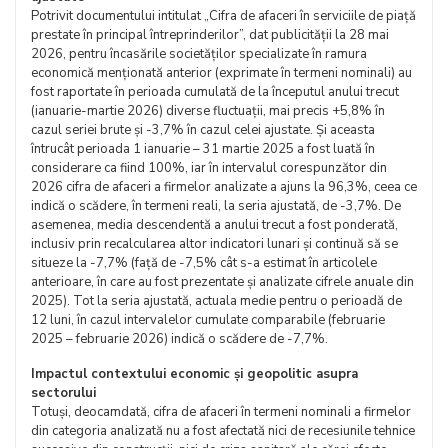
Potrivit documentului intitulat „Cifra de afaceri în serviciile de piață
prestate în principal întreprinderilor”, dat publicității la 28 mai
2026, pentru încasările societăților specializate în ramura
economică menționată anterior (exprimate în termeni nominali) au
fost raportate în perioada cumulată de la începutul anului trecut
(ianuarie-martie 2026) diverse fluctuații, mai precis +5,8% în
cazul seriei brute și -3,7% în cazul celei ajustate. Și aceasta
întrucât perioada 1 ianuarie – 31 martie 2025 a fost luată în
considerare ca fiind 100%, iar în intervalul corespunzător din
2026 cifra de afaceri a firmelor analizate a ajuns la 96,3%, ceea ce
indică o scădere, în termeni reali, la seria ajustată, de -3,7%. De
asemenea, media descendentă a anului trecut a fost ponderată,
inclusiv prin recalcularea altor indicatori lunari și continuă să se
situeze la -7,7% (față de -7,5% cât s-a estimat în articolele
anterioare, în care au fost prezentate și analizate cifrele anuale din
2025). Tot la seria ajustată, actuala medie pentru o perioadă de
12 luni, în cazul intervalelor cumulate comparabile (februarie
2025 – februarie 2026) indică o scădere de -7,7%.
Impactul contextului economic și geopolitic asupra
sectorului
Totuși, deocamdată, cifra de afaceri în termeni nominali a firmelor
din categoria analizată nu a fost afectată nici de recesiunile tehnice