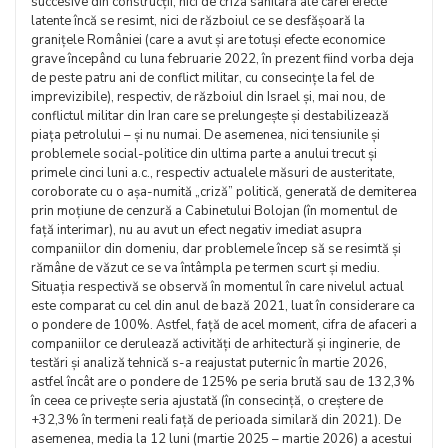
succesive din construcții, nici de criza sanitară ale cărei efecte
latente încă se resimt, nici de războiul ce se desfășoară la
granițele României (care a avut și are totuși efecte economice
grave începând cu luna februarie 2022, în prezent fiind vorba deja
de peste patru ani de conflict militar, cu consecințe la fel de
imprevizibile), respectiv, de războiul din Israel și, mai nou, de
conflictul militar din Iran care se prelungește și destabilizează
piața petrolului – și nu numai. De asemenea, nici tensiunile și
problemele social-politice din ultima parte a anului trecut și
primele cinci luni a.c., respectiv actualele măsuri de austeritate,
coroborate cu o așa-numită „criză” politică, generată de demiterea
prin moțiune de cenzură a Cabinetului Bolojan (în momentul de
față interimar), nu au avut un efect negativ imediat asupra
companiilor din domeniu, dar problemele încep să se resimtă și
rămâne de văzut ce se va întâmpla pe termen scurt și mediu.
Situația respectivă se observă în momentul în care nivelul actual
este comparat cu cel din anul de bază 2021, luat în considerare ca
o pondere de 100%. Astfel, față de acel moment, cifra de afaceri a
companiilor ce derulează activități de arhitectură și inginerie, de
testări și analiză tehnică s-a reajustat puternic în martie 2026,
astfel încât are o pondere de 125% pe seria brută sau de 132,3%
în ceea ce privește seria ajustată (în consecință, o creștere de
+32,3% în termeni reali față de perioada similară din 2021). De
asemenea, media la 12 luni (martie 2025 – martie 2026) a acestui