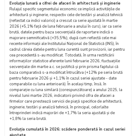
Evoluția lunară a cifrei de afaceri în arhitectură și inginerie
Rulajul specific segmentului economic ce implică activitățile de
arhitectură și inginerie, respectiv cele de testări și analiză tehnică
(reflectat ca indici valorici) a crescut ca serie ajustată în martie
2026 (+5,1% față de luna februarie a anului în curs), iar ca serie
brută, datele pentru baza secvențială de raportare indică o
majorare semnificativă (+35,5%), după cum reflectă cele mai
recente informații ale Institutului Național de Statistică (INS), în
cadrul căreia datele pentru luna curentă sunt provizorii, iar pentru
cea precedentă s-au modificat. Totodată, în urma rectificării
informațiilor statistice aferente lunii februarie 2026, fluctuațiile
secvențiale din martie a.c. se justifică și prin prisma faptului că
baza comparativă s-a modificat întrucâtva (+12% pe seria brută
pentru februarie 2026 și +1,1% în cazul seriei ajustate - date
comparabile cu luna anterioară). În același timp, însă, în
comparație cu luna similară (corespunzătoare) a anului 2025, la
nivelul lunii martie 2026, indicatorii privind cifra de afaceri a
firmelor care prestează servicii de piață specifice de arhitectură,
inginerie, testări și analiză tehnică, în principal, celorlalte
întreprinderi indică majorări de +1,7% la seria ajustată și de
+1,8% la seria brută.
Evoluția cumulată în 2026: scădere ponderată în cazul seriei
ajustate