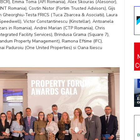
 (BCR), Emma Toma (AFI Romania), Alex Skouras (Alesonor),
T Romania), Costin Nistor (Fortim Trusted Advisors), Gijs
n Gheorghiu-Testa FRICS (Tuca Zbarcea & Asociatii), Laura
edwell), Victor Constantinescu (Kinstellar), Antoanela
zars in Romania), Andrei Marian (CTP Romania), Chris
tegrated Facility Services), Brindusa Grama (Square 7),
(Grandum Property Management), Ramona Eftime (IFC),
 Paduroiu (One United Properties) si Oana Iliescu