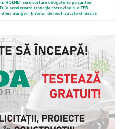
ri: ROENEF cere sortare obligatorie pe șantier
IV accelerează tranziția către clădirile ZEB
cheia atingerii țintelor de neutralitate climatică