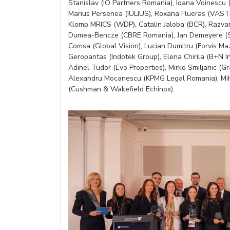
Stanislav (iO Partners Romania), Ioana Voinescu
Marius Persenea (IULIUS), Roxana Flueras (VASTIN
Klomp MRICS (WDP), Catalin Jaloba (BCR), Razva
Dumea-Bencze (CBRE Romania), Jan Demeyere (Spe
Comsa (Global Vision), Lucian Dumitru (Forvis Ma
Geropantas (Indotek Group), Elena Chirila (B+N In
Adinel Tudor (Evo Properties), Mirko Smiljanic 
Alexandru Mocanescu (KPMG Legal Romania), Mihai
(Cushman & Wakefield Echinox).