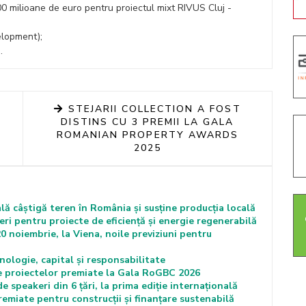
0 milioane de euro pentru proiectul mixt RIVUS Cluj -
elopment);
.
STEJARII COLLECTION A FOST
DISTINS CU 3 PREMII LA GALA
ROMANIAN PROPERTY AWARDS
2025
lă câștigă teren în România și susține producția locală
i pentru proiecte de eficiență și energie regenerabilă
oiembrie, la Viena, noile previziuni pentru
gie, capital și responsabilitate
iile proiectelor premiate la Gala RoGBC 2026
 speakeri din 6 țări, la prima ediție internațională
emiate pentru construcții și finanțare sustenabilă