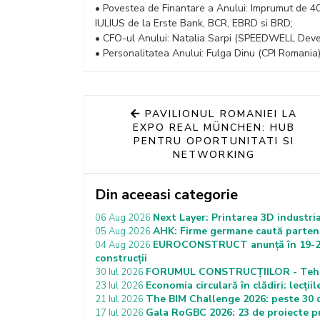
• Povestea de Finantare a Anului: Imprumut de 40
IULIUS de la Erste Bank, BCR, EBRD si BRD;
• CFO-ul Anului: Natalia Sarpi (SPEEDWELL Dev
• Personalitatea Anului: Fulga Dinu (CPI Romania)
PAVILIONUL ROMANIEI LA
EXPO REAL MÜNCHEN: HUB
PENTRU OPORTUNITATI SI
NETWORKING
Din aceeasi categorie
Next Layer: Printarea 3D industria
06 Aug 2026
AHK: Firme germane caută partener
05 Aug 2026
EUROCONSTRUCT anunță în 19-20 n
04 Aug 2026
construcții
FORUMUL CONSTRUCȚIILOR - Tehnolo
30 Iul 2026
Economia circulară în clădiri: lecț
23 Iul 2026
The BIM Challenge 2026: peste 30 de
21 Iul 2026
Gala RoGBC 2026: 23 de proiecte pr
17 Iul 2026