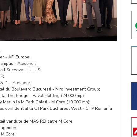
5
er - AFI Europe;
Campus - Alesonor;
Mall Suceava - IULIUS;
TP;
aza 1 - Alesonor;
otel du Boulevard Bucuresti - Niro Investment Group;
R la The Bridge - Paval Holding (24.000 mp);
oy Merlin la M Park Galati - M Core (10.000 mp);
irias confidential la CTPark Bucharest West - CTP Romania
retail vandute de MAS REI catre M Core;
nagement;
 M Core;