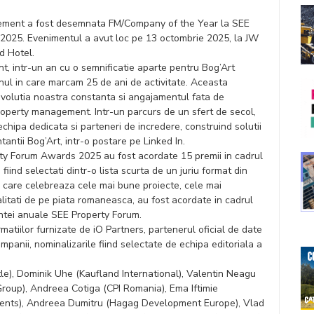
ement a fost desemnata FM/Company of the Year la SEE
025. Evenimentul a avut loc pe 13 octombrie 2025, la JW
d Hotel.
t, intr-un an cu o semnificatie aparte pentru Bog’Art
ul in care marcam 25 de ani de activitate. Aceasta
volutia noastra constanta si angajamentul fata de
 property management. Intr-un parcurs de un sfert de secol,
echipa dedicata si parteneri de incredere, construind solutii
tantii Bog’Art, intr-o postare pe Linked In.
rty Forum Awards 2025 au fost acordate 15 premii in cadrul
i fiind selectati dintr-o lista scurta de un juriu format din
le, care celebreaza cele mai bune proiecte, cele mai
alitati de pe piata romaneasca, au fost acordate in cadrul
intei anuale SEE Property Forum.
rmatiilor furnizate de iO Partners, partenerul oficial de date
ompanii, nominalizarile fiind selectate de echipa editoriala a
le), Dominik Uhe (Kaufland International), Valentin Neagu
Group), Andreea Cotiga (CPI Romania), Ema Iftimie
tments), Andreea Dumitru (Hagag Development Europe), Vlad