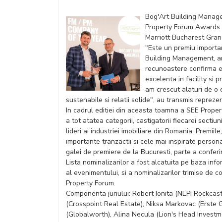
Bog'Art Building Manag
Property Forum Awards 2
Marriott Bucharest Gran
"Este un premiu importan
Building Management, an
recunoastere confirma e
excelenta in facility si
am crescut alaturi de o 
sustenabile si relatii solide", au transmis reprezen
In cadrul editiei din aceasta toamna a SEE Prope
a tot atatea categorii, castigatorii fiecarei sectiun
lideri ai industriei imobiliare din Romania. Premii
importante tranzactii si cele mai inspirate person
galei de premiere de la Bucuresti, parte a confer
Lista nominalizarilor a fost alcatuita pe baza info
al evenimentului, si a nominalizarilor trimise de c
Property Forum.
Componenta juriului: Robert Ionita (NEPI Rockcast
(Crosspoint Real Estate), Niksa Markovac (Erste 
(Globalworth), Alina Necula (Lion's Head Inves