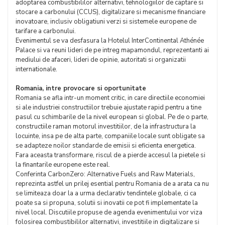
adoptarea combustibililor alternativi, tehnologiilor de captare si
stocare a carbonului (CCUS), digitalizare si mecanisme financiare
inovatoare, inclusiv obligatiuni verzi si sistemele europene de
tarifare a carbonului.
Evenimentul se va desfasura la Hotelul InterContinental Athénée
Palace si va reuni lideri de pe intreg mapamondul, reprezentanti ai
mediului de afaceri, lideri de opinie, autoritati si organizatii
internationale.
Romania, intre provocare si oportunitate
Romania se afla intr-un moment critic, in care directiile economiei
si ale industriei constructiilor trebuie ajustate rapid pentru a tine
pasul cu schimbarile de la nivel european si global. Pe de o parte,
constructiile raman motorul investitiilor, de la infrastructura la
locuinte, insa pe de alta parte, companiile locale sunt obligate sa
se adapteze noilor standarde de emisii si eficienta energetica.
Fara aceasta transformare, riscul de a pierde accesul la pietele si
la finantarile europene este real.
Conferinta CarbonZero: Alternative Fuels and Raw Materials,
reprezinta astfel un prilej esential pentru Romania de a arata ca nu
se limiteaza doar la a urma declarativ tendintele globale, ci ca
poate sa si propuna, solutii si inovatii ce pot fi implementate la
nivel local. Discutiile propuse de agenda evenimentului vor viza
folosirea combustibililor alternativi, investitiile in digitalizare si