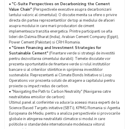
•
"C-Suite Perspectives on Decarbonizing the Cement
Value Chain"
(Perspectivele executive asupra decarbonizarii
lantului valoric al cimentului): O discutie menita sa ofere o privire
directa din partea reprezentantilor de top ai mediului de afaceri
asupra modului in care marii producatori de ciment
implementeaza tranzitia energetica. Printre participanti se afla
lideri din Dalmia Bharat (India), Arabian Cement Company (Egipt),
Power Cement (Pakistan) si CRH Romania.
•
"Green Financing and Investment Strategies for
Sustainable Cement"
(Finantare verde si strategii de investitii
pentru dezvoltarea cimentului durabil): Temele discutate vor
prezenta oportunitatile de finantare verde si rolul institutiilor
bancare si al criteriilor stiintifice in sprijinirea investitiilor
sustenabile. Reprezentanti ai Climate Bonds Initiative si Loop
Operations vor prezenta solutii de atragere a capitalului pentru
proiecte cu impact redus de carbon.
• "Navigating the Path to Carbon Neutrality" (Navigarea catre
neutralitatea emisiilor de carbon):
Ultimul panel al conferintei va aduce la aceeasi masa experti de la
Science Based Targets initiative (SBTi), KPMG Romania si Agentia
Europeana de Mediu, pentru a analiza perspectivele si provocarile
globale in atingerea neutralitatii climatice si modul in care
politicile si standardele internationale modeleaza viitorul