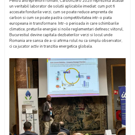
Pentru antreprenorii romani, CarbonZero 2025 reprezinta asadar
un veritabil laborator de solutii aplicabile imediat: cum pot fi
accesate fondurile verzi, cum se poate reduce amprenta de
carbon si cum se poate pastra competitivitatea intr-o piata
europeana in transformare. Intr-o perioada in care schimbarile
climatice, preturile energiei si noile reglementari definesc viitorul,
Bucurestiul devine capitala dezbaterilor verzi si locul unde
Romania are sansa de a-si afirma rolul nu ca simplu observator,
ci ca jucator activ in tranzitia energetica globala.