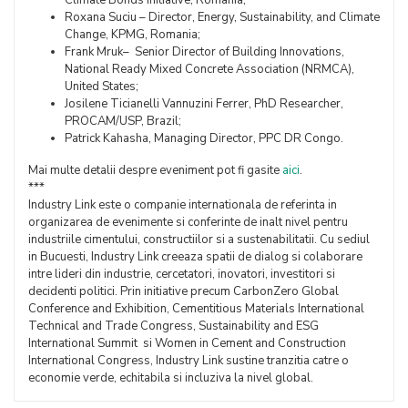
Roxana Suciu – Director, Energy, Sustainability, and Climate
Change, KPMG, Romania;
Frank Mruk– Senior Director of Building Innovations,
National Ready Mixed Concrete Association (NRMCA),
United States;
Josilene Ticianelli Vannuzini Ferrer, PhD Researcher,
PROCAM/USP, Brazil;
Patrick Kahasha, Managing Director, PPC DR Congo.
Mai multe detalii despre eveniment pot fi gasite
aici
.
***
Industry Link este o companie internationala de referinta in
organizarea de evenimente si conferinte de inalt nivel pentru
industriile cimentului, constructiilor si a sustenabilitatii. Cu sediul
in Bucuesti, Industry Link creeaza spatii de dialog si colaborare
intre lideri din industrie, cercetatori, inovatori, investitori si
decidenti politici. Prin initiative precum CarbonZero Global
Conference and Exhibition, Cementitious Materials International
Technical and Trade Congress, Sustainability and ESG
International Summit si Women in Cement and Construction
International Congress, Industry Link sustine tranzitia catre o
economie verde, echitabila si incluziva la nivel global.