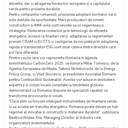
eficienta, dar si atragerea fondurilor europene si a capitalului
verde pentru proiecte durabile.
Pentru companiile romanesti, presiunea adoptarii normelor verzi
este dublata de oportunitate. Marii producatori de ciment,
constructorii si IMM-urile sunt nevoite sa isi regandeasca
strategiile. Reducerea costurilor prin tehnologii de eficienta
energetica, accesul la finantari verzi, adaptarea la reglementari
precum CBAM si EU ETS si castigarea de noi piete prin adoptarea
rapida a standardelor ESG sunt doar cateva dintre directiile care
pot face diferenta.
Printre vocile care vor reprezenta Romania in agenda
evenimentului CarbonZero 2025, se numara Mihai Tomescu, de la
Agentia Europeana de Mediu, Sabina Strimbovschi, de la Energy
Policy Group, si Vlad Stoicescu, presedintele Asociatiei Romane
pentru Combustibili Sustenabili. Acestia vor aduce in dezbatere
expertiza si viziuni locale conectate la tendintele globale,
demonstrand ca Romania dispune de specialisti capabili sa
transforme provocarile in solutii.
"Daca stim sa folosim inteligent instrumentele de finantare verde
si sa acceleram tranzitia energetica, Romania poate deveni un hub
regional al inovatiei in constructii si materiale durabile", subliniaza
Beatrice Bildea-Ene, Managing Director al Industry Link,
organizatorii evenimentului.