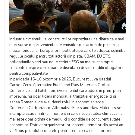
Industria cimentului si constructiilor reprezinta una dintre cele mai
mari surse de provenienta ale emisiilor de carbon de pe intreg
mapamondul, iar Europa, prin politicile pe care le adopta, schimba
regulile jocului pentru toti actorii din piata. CBAM, EU ETS,
obligatiunile verzi sau noile cerinte ESG nu mai sunt simple
concepte despre care doar se discuta, ci devin conditii obligatorii
pentru competitivitate.
In perioada 15-16 octombrie 2025, Bucurestiul va gazdui
CarbonZero: Alternative Fuels and Raw Materials Global
Conference and Exhibition, evenimentul care aduce in prim-plan,
impreuna, nu doar liderii mondiali ai tranzitiei energetice, ci si
sansa Romaniei de a-si defini rolul in economia verde.
Conferinta CarbonZero: Alternative Fuels and Raw Materials se
intampla asadar intr-un moment in care neutralitatea climatica nu
mai este doar o tinta de mediu, ci o conditie de concurentialitate
economica. Potrivit organizatorilor, accentul temelor din acest an
va fi pus pe solutii concrete pentru reducerea emisiilor prin