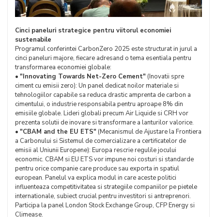
Cinci paneluri strategice pentru viitorul economiei
sustenabile
Programul conferintei CarbonZero 2025 este structurat in jurul a
cinci paneluri majore, fiecare adresand o tema esentiala pentru
transformarea economiei globale:
•
"Innovating Towards Net-Zero Cement"
(Inovatii spre
ciment cu emisii zero): Un panel dedicat noilor materiale si
tehnologiilor capabile sa reduca drastic amprenta de carbon a
cimentului, o industrie responsabila pentru aproape 8% din
emisiile globale. Lideri globali precum Air Liquide si CRH vor
prezenta solutii de inovare si transformare a lanturilor valorice.
•
"CBAM and the EU ETS"
(Mecanismul de Ajustare la Frontiera
a Carbonului si Sistemul de comercializare a certificatelor de
emisii al Uniunii Europene): Europa rescrie regulile jocului
economic. CBAM si EU ETS vor impune noi costuri si standarde
pentru orice companie care produce sau exporta in spatiul
european. Panelul va explica modul in care aceste politici
influenteaza competitivitatea si strategiile companiilor pe pietele
internationale, subiect crucial pentru investitori si antreprenori.
Participa la panel London Stock Exchange Group, CFP Energy si
Climease.