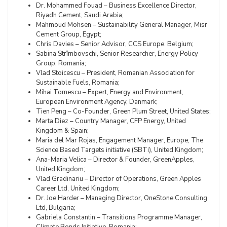
Dr. Mohammed Fouad – Business Excellence Director,
Riyadh Cement, Saudi Arabia;
Mahmoud Mohsen – Sustainability General Manager, Misr
Cement Group, Egypt;
Chris Davies – Senior Advisor, CCS Europe. Belgium;
Sabina Strîmbovschi, Senior Researcher, Energy Policy
Group, Romania;
Vlad Stoicescu – President, Romanian Association for
Sustainable Fuels, Romania;
Mihai Tomescu – Expert, Energy and Environment,
European Environment Agency, Danmark;
Tien Peng – Co-Founder, Green Plum Street, United States;
Marta Diez – Country Manager, CFP Energy, United
Kingdom & Spain;
Maria del Mar Rojas, Engagement Manager, Europe, The
Science Based Targets initiative (SBTi), United Kingdom;
Ana-Maria Velica – Director & Founder, GreenApples,
United Kingdom;
Vlad Gradinariu – Director of Operations, Green Apples
Career Ltd, United Kingdom;
Dr. Joe Harder – Managing Director, OneStone Consulting
Ltd, Bulgaria;
Gabriela Constantin – Transitions Programme Manager,
Climate Bonds Initiative, Romania;