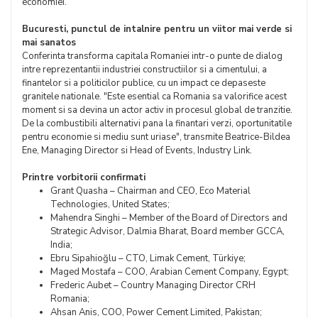
economiei.
Bucuresti, punctul de intalnire pentru un viitor mai verde si
mai sanatos
Conferinta transforma capitala Romaniei intr-o punte de dialog
intre reprezentantii industriei constructiilor si a cimentului, a
finantelor si a politicilor publice, cu un impact ce depaseste
granitele nationale. "Este esential ca Romania sa valorifice acest
moment si sa devina un actor activ in procesul global de tranzitie.
De la combustibili alternativi pana la finantari verzi, oportunitatile
pentru economie si mediu sunt uriase", transmite Beatrice-Bildea
Ene, Managing Director si Head of Events, Industry Link.
Printre vorbitorii confirmati
Grant Quasha – Chairman and CEO, Eco Material
Technologies, United States;
Mahendra Singhi – Member of the Board of Directors and
Strategic Advisor, Dalmia Bharat, Board member GCCA,
India;
Ebru Sipahioğlu – CTO, Limak Cement, Türkiye;
Maged Mostafa – COO, Arabian Cement Company, Egypt;
Frederic Aubet – Country Managing Director CRH
Romania;
Ahsan Anis, COO, Power Cement Limited, Pakistan;