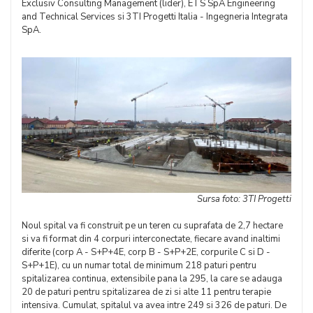
Exclusiv Consulting Management (lider), ETS SpA Engineering
and Technical Services si 3TI Progetti Italia - Ingegneria Integrata
SpA.
Sursa foto: 3TI Progetti
Noul spital va fi construit pe un teren cu suprafata de 2,7 hectare
si va fi format din 4 corpuri interconectate, fiecare avand inaltimi
diferite (corp A - S+P+4E, corp B - S+P+2E, corpurile C si D -
S+P+1E), cu un numar total de minimum 218 paturi pentru
spitalizarea continua, extensibile pana la 295, la care se adauga
20 de paturi pentru spitalizarea de zi si alte 11 pentru terapie
intensiva. Cumulat, spitalul va avea intre 249 si 326 de paturi. De