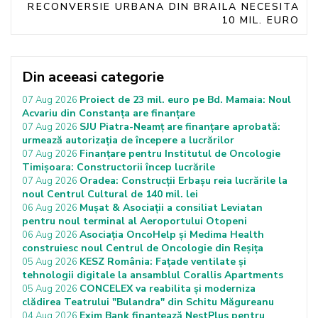
RECONVERSIE URBANA DIN BRAILA NECESITA
10 MIL. EURO
Din aceeasi categorie
Proiect de 23 mil. euro pe Bd. Mamaia: Noul
07 Aug 2026
Acvariu din Constanța are finanțare
SJU Piatra-Neamț are finanțare aprobată:
07 Aug 2026
urmează autorizația de începere a lucrărilor
Finanțare pentru Institutul de Oncologie
07 Aug 2026
Timișoara: Constructorii încep lucrările
Oradea: Construcții Erbașu reia lucrările la
07 Aug 2026
noul Centrul Cultural de 140 mil. lei
Mușat & Asociații a consiliat Leviatan
06 Aug 2026
pentru noul terminal al Aeroportului Otopeni
Asociația OncoHelp și Medima Health
06 Aug 2026
construiesc noul Centrul de Oncologie din Reșița
KESZ România: Fațade ventilate și
05 Aug 2026
tehnologii digitale la ansamblul Corallis Apartments
CONCELEX va reabilita și moderniza
05 Aug 2026
clădirea Teatrului "Bulandra" din Schitu Măgureanu
Exim Bank finanțează NestPlus pentru
04 Aug 2026