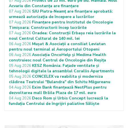
Proiect de 23 mil. euro pe Bd. Mamaia: Noul
07 Aug 2026
Acvariu din Constanța are finanțare
SJU Piatra-Neamț are finanțare aprobată:
07 Aug 2026
urmează autorizația de începere a lucrărilor
Finanțare pentru Institutul de Oncologie
07 Aug 2026
Timișoara: Constructorii încep lucrările
Oradea: Construcții Erbașu reia lucrările la
07 Aug 2026
noul Centrul Cultural de 140 mil. lei
Mușat & Asociații a consiliat Leviatan
06 Aug 2026
pentru noul terminal al Aeroportului Otopeni
Asociația OncoHelp și Medima Health
06 Aug 2026
construiesc noul Centrul de Oncologie din Reșița
KESZ România: Fațade ventilate și
05 Aug 2026
tehnologii digitale la ansamblul Corallis Apartments
CONCELEX va reabilita și moderniza
05 Aug 2026
clădirea Teatrului "Bulandra" din Schitu Măgureanu
Exim Bank finanțează NestPlus pentru
04 Aug 2026
dezvoltarea mall Brăila Plaza de 17 mil. euro
Deco Rom și Urbis Concept lucrează la
04 Aug 2026
fundația Centrului de îngrijiri paliative Săliște