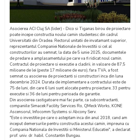
Asocierea ACI Cluj SA (lider) - Dico si Tiganas birou de proiectare
poate incepe constructia noului camin studentesc din cadrul
Universitatii din Oradea. Rectorul unitatii de invatamant superior,
reprezentantul Companiei Nationale de Investitii si cel al
constructorilor au semnat, la data de 5 iunie 2025, documentele
de predare a amplasamentului pe care va fi ridicat noul camin.
Contractul de proiectare si executie a cladirii, in valoare de 87,5
milioane de lei (peste 17 milioane de euro), fara TVA, a fost
semnat cu asocierea de proiectanti si constructori inca din luna
decembrie 2024. Durata de implementare a contractului este de
75 de luni, din care 6 luni sunt alocate pentru proiectare, 33 pentru
executie si 36 de luni pentru perioada de garantie.
Din asocierea castigatoare mai fac parte, ca subcontractanti,
companiile Simacek Facility Services Ro, QMeck Works, KONE
Ascensorul, Infocomm Systems si Abcony Serv.
"Este o investitie pe care o asteptam inca din anul 2018, cand am
inceput demersurile pentru constructia acestui camin, impreuna cu
Compania Nationala de Investitii si Ministerul Educatiei", a declarat
prof. univ. dr. habil. Constantin Bungau.