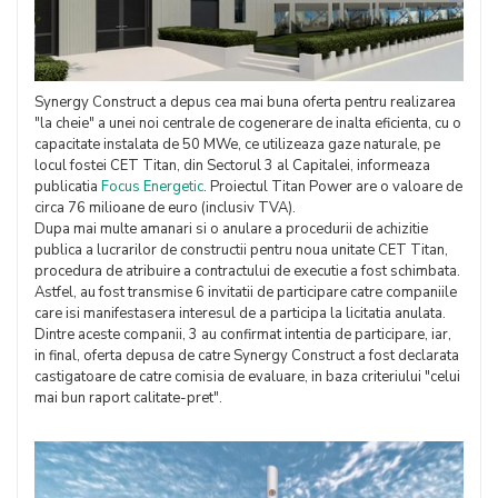
Synergy Construct a depus cea mai buna oferta pentru realizarea
"la cheie" a unei noi centrale de cogenerare de inalta eficienta, cu o
capacitate instalata de 50 MWe, ce utilizeaza gaze naturale, pe
locul fostei CET Titan, din Sectorul 3 al Capitalei, informeaza
publicatia
Focus Energetic
. Proiectul Titan Power are o valoare de
circa 76 milioane de euro (inclusiv TVA).
Dupa mai multe amanari si o anulare a procedurii de achizitie
publica a lucrarilor de constructii pentru noua unitate CET Titan,
procedura de atribuire a contractului de executie a fost schimbata.
Astfel, au fost transmise 6 invitatii de participare catre companiile
care isi manifestasera interesul de a participa la licitatia anulata.
Dintre aceste companii, 3 au confirmat intentia de participare, iar,
in final, oferta depusa de catre Synergy Construct a fost declarata
castigatoare de catre comisia de evaluare, in baza criteriului "celui
mai bun raport calitate-pret".