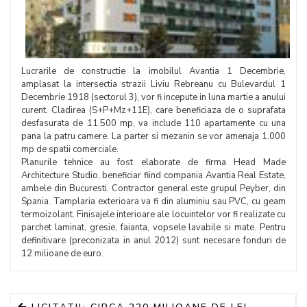
Lucrarile de constructie la imobilul Avantia 1 Decembrie,
amplasat la intersectia strazii Liviu Rebreanu cu Bulevardul 1
Decembrie 1918 (sectorul 3), vor fi incepute in luna martie a anului
curent. Cladirea (S+P+Mz+11E), care beneficiaza de o suprafata
desfasurata de 11.500 mp, va include 110 apartamente cu una
pana la patru camere. La parter si mezanin se vor amenaja 1.000
mp de spatii comerciale.
Planurile tehnice au fost elaborate de firma Head Made
Architecture Studio, beneficiar fiind compania Avantia Real Estate,
ambele din Bucuresti. Contractor general este grupul Peyber, din
Spania. Tamplaria exterioara va fi din aluminiu sau PVC, cu geam
termoizolant. Finisajele interioare ale locuintelor vor fi realizate cu
parchet laminat, gresie, faianta, vopsele lavabile si mate. Pentru
definitivare (preconizata in anul 2012) sunt necesare fonduri de
12 milioane de euro.