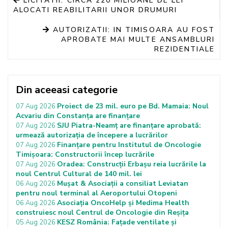
LICITATII: CIRCA 220 MILIOANE DE LEI
ALOCATI REABILITARII UNOR DRUMURI
AUTORIZATII: IN TIMISOARA AU FOST
APROBATE MAI MULTE ANSAMBLURI
REZIDENTIALE
Din aceeasi categorie
Proiect de 23 mil. euro pe Bd. Mamaia: Noul
07 Aug 2026
Acvariu din Constanța are finanțare
SJU Piatra-Neamț are finanțare aprobată:
07 Aug 2026
urmează autorizația de începere a lucrărilor
Finanțare pentru Institutul de Oncologie
07 Aug 2026
Timișoara: Constructorii încep lucrările
Oradea: Construcții Erbașu reia lucrările la
07 Aug 2026
noul Centrul Cultural de 140 mil. lei
Mușat & Asociații a consiliat Leviatan
06 Aug 2026
pentru noul terminal al Aeroportului Otopeni
Asociația OncoHelp și Medima Health
06 Aug 2026
construiesc noul Centrul de Oncologie din Reșița
KESZ România: Fațade ventilate și
05 Aug 2026