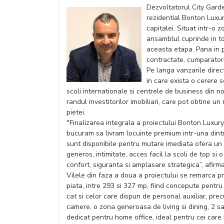
Dezvoltatorul City Gard
rezidential Bonton Luxury
capitalei. Situat intr-o 
ansamblul cuprinde in tot
aceasta etapa. Pana in p
contractate, cumparatorii f
Pe langa vanzarile direct
in care exista o cerere s
scoli internationale si centrele de business din n
randul investitorilor imobiliari, care pot obtine 
pietei.
"Finalizarea integrala a proiectului Bonton Luxu
bucuram sa livram locuinte premium intr-una dintre
sunt disponibile pentru mutare imediata ofera un a
generos, intimitate, acces facil la scoli de top si
confort, siguranta si amplasare strategica”, afi
Vilele din faza a doua a proiectului se remarca pr
piata, intre 293 si 327 mp, fiind concepute pentru 
cat si celor care dispun de personal auxiliar, pre
camere, o zona generoasa de living si dining, 2 s
dedicat pentru home office, ideal pentru cei care 