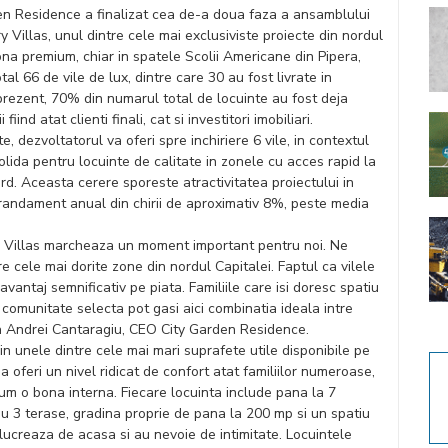
en Residence a finalizat cea de-a doua faza a ansamblului
 Villas, unul dintre cele mai exclusiviste proiecte din nordul
zona premium, chiar in spatele Scolii Americane din Pipera,
al 66 de vile de lux, dintre care 30 au fost livrate in
rezent, 70% din numarul total de locuinte au fost deja
iind atat clienti finali, cat si investitori imobiliari.
e, dezvoltatorul va oferi spre inchiriere 6 vile, in contextul
olida pentru locuinte de calitate in zonele cu acces rapid la
ord. Aceasta cerere sporeste atractivitatea proiectului in
un randament anual din chirii de aproximativ 8%, peste media
ry Villas marcheaza un moment important pentru noi. Ne
 cele mai dorite zone din nordul Capitalei. Faptul ca vilele
vantaj semnificativ pe piata. Familiile care isi doresc spatiu
 o comunitate selecta pot gasi aici combinatia ideala intre
rma Andrei Cantaragiu, CEO City Garden Residence.
in unele dintre cele mai mari suprafete utile disponibile pe
a oferi un nivel ridicat de confort atat familiilor numeroase,
cum o bona interna. Fiecare locuinta include pana la 7
au 3 terase, gradina proprie de pana la 200 mp si un spatiu
lucreaza de acasa si au nevoie de intimitate. Locuintele