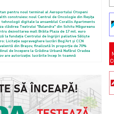
iatan pentru noul terminal al Aeroportului Otopeni
lth construiesc noul Centrul de Oncologie din Reșița
 tehnologii digitale la ansamblul Corallis Apartments
za clădirea Teatrului "Bulandra" din Schitu Măgureanu
tru dezvoltarea mall Brăila Plaza de 17 mil. euro
 la fundația Centrului de îngrijiri paliative Săliște
ro: Licitație supraveghere lucrări Bog’Art și CCN
valentă din Brașov, finalizată în proporție de 70%
dinul de începere la Grădina Urbană Nufărul Oradea
ov are autorizație: lucrările încep în toamnă