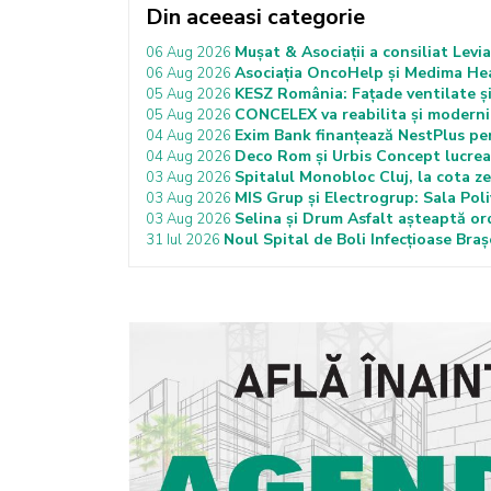
Din aceeasi categorie
Mușat & Asociații a consiliat Lev
06 Aug 2026
Asociația OncoHelp și Medima Hea
06 Aug 2026
KESZ România: Fațade ventilate și
05 Aug 2026
CONCELEX va reabilita și moderni
05 Aug 2026
Exim Bank finanțează NestPlus pen
04 Aug 2026
Deco Rom și Urbis Concept lucrează
04 Aug 2026
Spitalul Monobloc Cluj, la cota ze
03 Aug 2026
MIS Grup și Electrogrup: Sala Poli
03 Aug 2026
Selina și Drum Asfalt așteaptă or
03 Aug 2026
Noul Spital de Boli Infecțioase Braș
31 Iul 2026