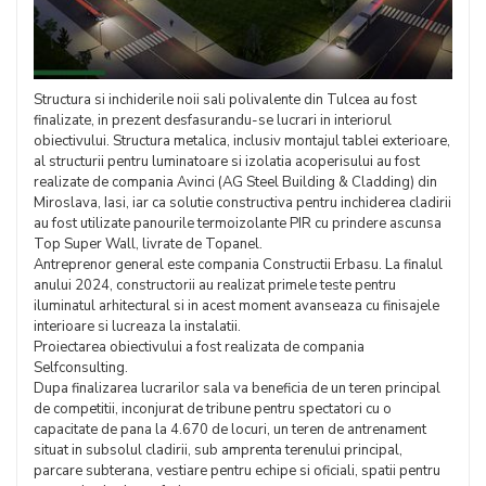
Structura si inchiderile noii sali polivalente din Tulcea au fost
finalizate, in prezent desfasurandu-se lucrari in interiorul
obiectivului. Structura metalica, inclusiv montajul tablei exterioare,
al structurii pentru luminatoare si izolatia acoperisului au fost
realizate de compania Avinci (AG Steel Building & Cladding) din
Miroslava, Iasi, iar ca solutie constructiva pentru inchiderea cladirii
au fost utilizate panourile termoizolante PIR cu prindere ascunsa
Top Super Wall, livrate de Topanel.
Antreprenor general este compania Constructii Erbasu. La finalul
anului 2024, constructorii au realizat primele teste pentru
iluminatul arhitectural si in acest moment avanseaza cu finisajele
interioare si lucreaza la instalatii.
Proiectarea obiectivului a fost realizata de compania
Selfconsulting.
Dupa finalizarea lucrarilor sala va beneficia de un teren principal
de competitii, inconjurat de tribune pentru spectatori cu o
capacitate de pana la 4.670 de locuri, un teren de antrenament
situat in subsolul cladirii, sub amprenta terenului principal,
parcare subterana, vestiare pentru echipe si oficiali, spatii pentru