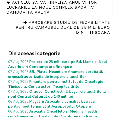
ACI CLUJ SA VA FINALIZA ANUL VIITOR
LUCRARILE LA NOUL COMPLEX SPORTIV
DAMBOVITA ARENA
APROBARE STUDIU DE FEZABILITATE
PENTRU CAMPUSUL DUAL DE 35 MIL. EURO
DIN TIMISOARA
Din aceeasi categorie
Proiect de 23 mil. euro pe Bd. Mamaia: Noul
07 Aug 2026
Acvariu din Constanța are finanțare
SJU Piatra-Neamț are finanțare aprobată:
07 Aug 2026
urmează autorizația de începere a lucrărilor
Finanțare pentru Institutul de Oncologie
07 Aug 2026
Timișoara: Constructorii încep lucrările
Oradea: Construcții Erbașu reia lucrările la
07 Aug 2026
noul Centrul Cultural de 140 mil. lei
Mușat & Asociații a consiliat Leviatan
06 Aug 2026
pentru noul terminal al Aeroportului Otopeni
Asociația OncoHelp și Medima Health
06 Aug 2026
construiesc noul Centrul de Oncologie din Reșița