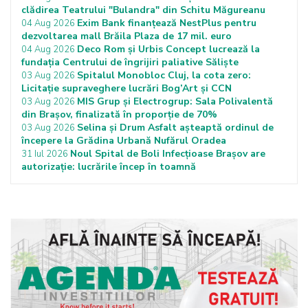
clădirea Teatrului "Bulandra" din Schitu Măgureanu
Exim Bank finanțează NestPlus pentru
04 Aug 2026
dezvoltarea mall Brăila Plaza de 17 mil. euro
Deco Rom și Urbis Concept lucrează la
04 Aug 2026
fundația Centrului de îngrijiri paliative Săliște
Spitalul Monobloc Cluj, la cota zero:
03 Aug 2026
Licitație supraveghere lucrări Bog’Art și CCN
MIS Grup și Electrogrup: Sala Polivalentă
03 Aug 2026
din Brașov, finalizată în proporție de 70%
Selina și Drum Asfalt așteaptă ordinul de
03 Aug 2026
începere la Grădina Urbană Nufărul Oradea
Noul Spital de Boli Infecțioase Brașov are
31 Iul 2026
autorizație: lucrările încep în toamnă