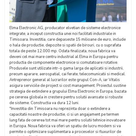
Elma Electronic AG, producator elvetian de sisteme electronice
integrate, a inceput constructia unei noi facilitati industriale in
Timisoara. Investitia, care depaseste 15 milioane de euro, include
o hala de productie, depozite si spatii de birouri, cu o suprafata
totala de peste 12.000 mp. Odata finalizata, noua fabrica va
deveni cel mai mare centru industrial al Elma in Europa pentru
productia de componente electronice si comutatoare rotative.
Produsele sunt utilizate intr-o gama larga de aplicatii si industrii,
precum aparare, aerospatial, cai ferate, telecomunicatii si medical.
Antreprenor general al lucrarilor este grupul Con-A, iar Vitalis
asigura serviciile de project si cost management. Proiectul sustine
strategia de extindere a grupului Elma Electronic in Europa, bazata
pe cererea globala in crestere pentru solutii avansate si robuste
de sisteme. Constructia va dura 12 luni.
"Investitia din Timisoara nu reprezinta doar o extindere a
capacitatii noastre de productie, ci si un angajament pe termen
lung fata de cererea tot mai mare pentru solutii tehnice inovatoare
in Europa. Noua fabrica va oferi un spatiu de lucru modern si va
permite o optimizare suplimentara a proceselor si fluxurilor de