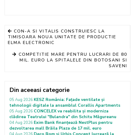
CON-A SI VITALIS CONSTRUIESC LA
TIMISOARA NOUA UNITATE DE PRODUCTIE
ELMA ELECTRONIC
COMPETITIE MARE PENTRU LUCRARI DE 80
MIL. EURO LA SPITALELE DIN BOTOSANI SI
SAVENI
Din aceeasi categorie
KESZ România: Fațade ventilate și
05 Aug 2026
tehnologii digitale la ansamblul Corallis Apartments
CONCELEX va reabilita și moderniza
05 Aug 2026
clădirea Teatrului "Bulandra" din Schitu Măgureanu
Exim Bank finanțează NestPlus pentru
04 Aug 2026
dezvoltarea mall Brăila Plaza de 17 mil. euro
Deco Rom și Urbis Concept lucrează la
04 Aug 2026