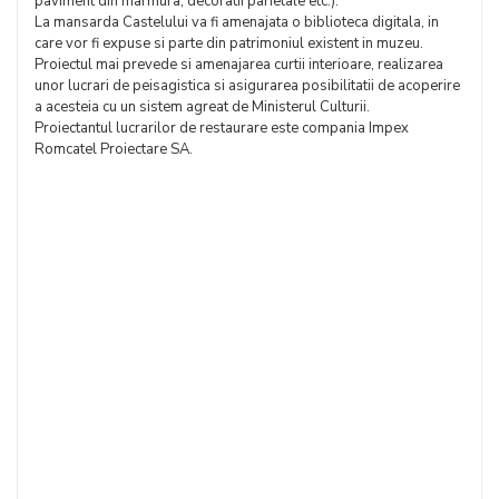
paviment din marmura, decoratii parietale etc.).
La mansarda Castelului va fi amenajata o biblioteca digitala, in
care vor fi expuse si parte din patrimoniul existent in muzeu.
Proiectul mai prevede si amenajarea curtii interioare, realizarea
unor lucrari de peisagistica si asigurarea posibilitatii de acoperire
a acesteia cu un sistem agreat de Ministerul Culturii.
Proiectantul lucrarilor de restaurare este compania Impex
Romcatel Proiectare SA.