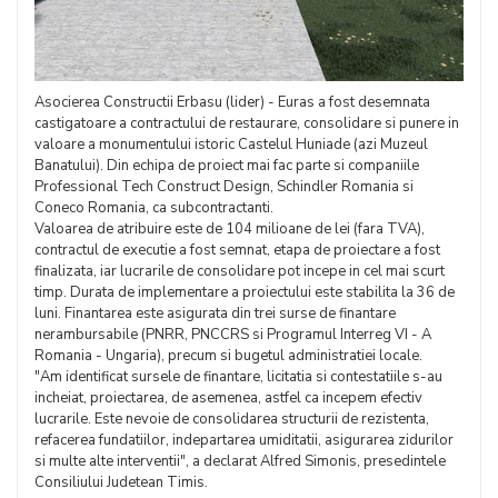
Asocierea Constructii Erbasu (lider) - Euras a fost desemnata
castigatoare a contractului de restaurare, consolidare si punere in
valoare a monumentului istoric Castelul Huniade (azi Muzeul
Banatului). Din echipa de proiect mai fac parte si companiile
Professional Tech Construct Design, Schindler Romania si
Coneco Romania, ca subcontractanti.
Valoarea de atribuire este de 104 milioane de lei (fara TVA),
contractul de executie a fost semnat, etapa de proiectare a fost
finalizata, iar lucrarile de consolidare pot incepe in cel mai scurt
timp. Durata de implementare a proiectului este stabilita la 36 de
luni. Finantarea este asigurata din trei surse de finantare
nerambursabile (PNRR, PNCCRS si Programul Interreg VI - A
Romania - Ungaria), precum si bugetul administratiei locale.
"Am identificat sursele de finantare, licitatia si contestatiile s-au
incheiat, proiectarea, de asemenea, astfel ca incepem efectiv
lucrarile. Este nevoie de consolidarea structurii de rezistenta,
refacerea fundatiilor, indepartarea umiditatii, asigurarea zidurilor
si multe alte interventii", a declarat Alfred Simonis, presedintele
Consiliului Judetean Timis.