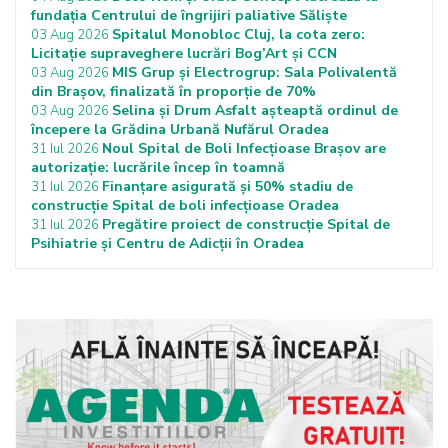
fundația Centrului de îngrijiri paliative Săliște
Spitalul Monobloc Cluj, la cota zero:
03 Aug 2026
Licitație supraveghere lucrări Bog’Art și CCN
MIS Grup și Electrogrup: Sala Polivalentă
03 Aug 2026
din Brașov, finalizată în proporție de 70%
Selina și Drum Asfalt așteaptă ordinul de
03 Aug 2026
începere la Grădina Urbană Nufărul Oradea
Noul Spital de Boli Infecțioase Brașov are
31 Iul 2026
autorizație: lucrările încep în toamnă
Finanțare asigurată și 50% stadiu de
31 Iul 2026
construcție Spital de boli infecțioase Oradea
Pregătire proiect de construcție Spital de
31 Iul 2026
Psihiatrie și Centru de Adicții în Oradea