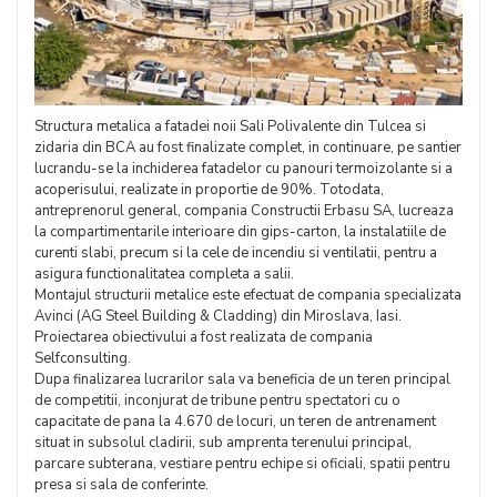
Structura metalica a fatadei noii Sali Polivalente din Tulcea si
zidaria din BCA au fost finalizate complet, in continuare, pe santier
lucrandu-se la inchiderea fatadelor cu panouri termoizolante si a
acoperisului, realizate in proportie de 90%. Totodata,
antreprenorul general, compania Constructii Erbasu SA, lucreaza
la compartimentarile interioare din gips-carton, la instalatiile de
curenti slabi, precum si la cele de incendiu si ventilatii, pentru a
asigura functionalitatea completa a salii.
Montajul structurii metalice este efectuat de compania specializata
Avinci (AG Steel Building & Cladding) din Miroslava, Iasi.
Proiectarea obiectivului a fost realizata de compania
Selfconsulting.
Dupa finalizarea lucrarilor sala va beneficia de un teren principal
de competitii, inconjurat de tribune pentru spectatori cu o
capacitate de pana la 4.670 de locuri, un teren de antrenament
situat in subsolul cladirii, sub amprenta terenului principal,
parcare subterana, vestiare pentru echipe si oficiali, spatii pentru
presa si sala de conferinte.