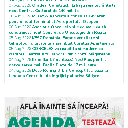
Oradea: Construcții Erbașu reia lucrările la
07 Aug 2026
noul Centrul Cultural de 140 mil. lei
Mușat & Asociații a consiliat Leviatan
06 Aug 2026
pentru noul terminal al Aeroportului Otopeni
Asociația OncoHelp și Medima Health
06 Aug 2026
construiesc noul Centrul de Oncologie din Reșița
KESZ România: Fațade ventilate și
05 Aug 2026
tehnologii digitale la ansamblul Corallis Apartments
CONCELEX va reabilita și moderniza
05 Aug 2026
clădirea Teatrului "Bulandra" din Schitu Măgureanu
Exim Bank finanțează NestPlus pentru
04 Aug 2026
dezvoltarea mall Brăila Plaza de 17 mil. euro
Deco Rom și Urbis Concept lucrează la
04 Aug 2026
fundația Centrului de îngrijiri paliative Săliște