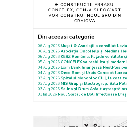
CONSTRUCTII ERBASU,
CONCELEX, CON-A SI BOG’ART
VOR CONSTRUI NOUL SRU DIN
CRAIOVA
Din aceeasi categorie
Mușat & Asociații a consiliat Lev
06 Aug 2026
Asociația OncoHelp și Medima Hea
06 Aug 2026
KESZ România: Fațade ventilate și
05 Aug 2026
CONCELEX va reabilita și moderni
05 Aug 2026
Exim Bank finanțează NestPlus pen
04 Aug 2026
Deco Rom și Urbis Concept lucrează
04 Aug 2026
Spitalul Monobloc Cluj, la cota ze
03 Aug 2026
MIS Grup și Electrogrup: Sala Poli
03 Aug 2026
Selina și Drum Asfalt așteaptă or
03 Aug 2026
Noul Spital de Boli Infecțioase Braș
31 Iul 2026