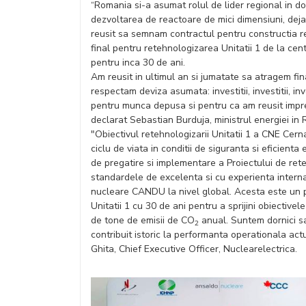
“Romania si-a asumat rolul de lider regional in do
dezvoltarea de reactoare de mici dimensiuni, deja
reusit sa semnam contractul pentru constructia r
final pentru retehnologizarea Unitatii 1 de la c
pentru inca 30 de ani.
Am reusit in ultimul an si jumatate sa atragem fi
respectam deviza asumata: investitii, investitii, i
pentru munca depusa si pentru ca am reusit impr
declarat Sebastian Burduja, ministrul energiei in
"Obiectivul retehnologizarii Unitatii 1 a CNE Cern
ciclu de viata in conditii de siguranta si eficienta
de pregatire si implementare a Proiectului de re
standardele de excelenta si cu experienta interna
nucleare CANDU la nivel global. Acesta este un p
Unitatii 1 cu 30 de ani pentru a sprijini obiectiv
de tone de emisii de CO
anual. Suntem dornici s
2
contribuit istoric la performanta operationala act
Ghita, Chief Executive Officer, Nuclearelectrica.