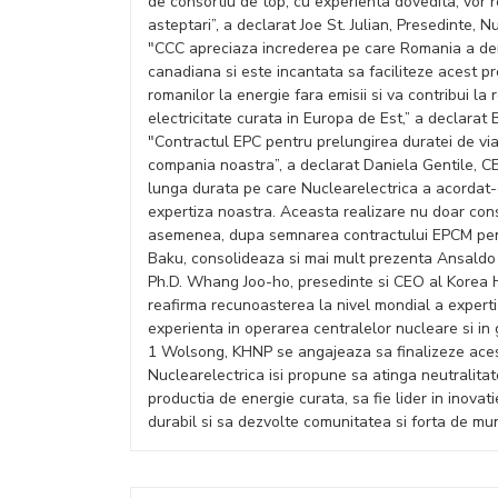
de consortiu de top, cu experienta dovedita, vor 
asteptari”, a declarat Joe St. Julian, Presedinte, N
"CCC apreciaza increderea pe care Romania a dem
canadiana si este incantata sa faciliteze acest pr
romanilor la energie fara emisii si va contribui la
electricitate curata in Europa de Est,” a declara
"Contractul EPC pentru prelungirea duratei de viat
compania noastra”, a declarat Daniela Gentile, C
lunga durata pe care Nuclearelectrica a acordat-o
expertiza noastra. Aceasta realizare nu doar cons
asemenea, dupa semnarea contractului EPCM pentr
Baku, consolideaza si mai mult prezenta Ansaldo
Ph.D. Whang Joo-ho, presedinte si CEO al Korea 
reafirma recunoasterea la nivel mondial a experti
experienta in operarea centralelor nucleare si in 
1 Wolsong, KHNP se angajeaza sa finalizeze acest p
Nuclearelectrica isi propune sa atinga neutralitat
productia de energie curata, sa fie lider in inova
durabil si sa dezvolte comunitatea si forta de m