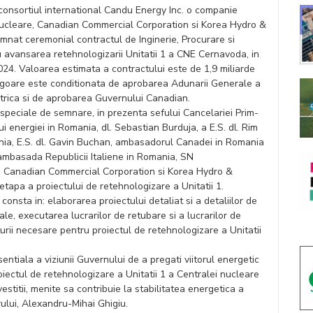
 consortiul international Candu Energy Inc. o companie
ucleare, Canadian Commercial Corporation si Korea Hydro &
nat ceremonial contractul de Inginerie, Procurare si
 avansarea retehnologizarii Unitatii 1 a CNE Cernavoda, in
24. Valoarea estimata a contractului este de 1,9 miliarde
 vigoare este conditionata de aprobarea Adunarii Generale a
ctrica si de aprobarea Guvernului Canadian.
 speciale de semnare, in prezenta sefului Cancelariei Prim-
ui energiei in Romania, dl. Sebastian Burduja, a E.S. dl. Rim
ia, E.S. dl. Gavin Buchan, ambasadorul Canadei in Romania
s ambasada Republicii Italiene in Romania, SN
e, Canadian Commercial Corporation si Korea Hydro &
apa a proiectului de retehnologizare a Unitatii 1.
onsta in: elaborarea proiectului detaliat si a detaliilor de
le, executarea lucrarilor de retubare si a lucrarilor de
urii necesare pentru proiectul de retehnologizare a Unitatii
entiala a viziunii Guvernului de a pregati viitorul energetic
roiectul de retehnologizare a Unitatii 1 a Centralei nucleare
estitii, menite sa contribuie la stabilitatea energetica a
rului, Alexandru-Mihai Ghigiu.