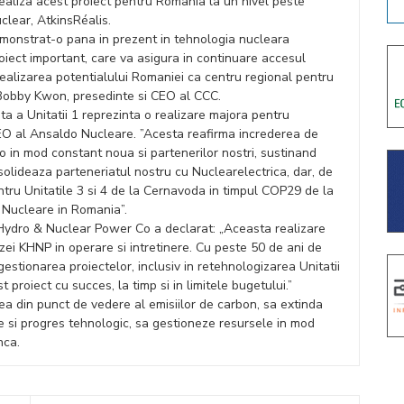
realiza acest proiect pentru Romania la un nivel peste
uclear, AtkinsRéalis.
onstrat-o pana in prezent in tehnologia nucleara
oiect important, care va asigura in continuare accesul
 realizarea potentialului Romaniei ca centru regional pentru
t Bobby Kwon, presedinte si CEO al CCC.
a a Unitatii 1 reprezinta o realizare majora pentru
EO al Ansaldo Nucleare. ”Acesta reafirma increderea de
 in mod constant noua si partenerilor nostri, sustinand
olideaza parteneriatul nostru cu Nuclearelectrica, dar, de
u Unitatile 3 si 4 de la Cernavoda in timpul COP29 de la
 Nucleare in Romania”.
Hydro & Nuclear Power Co a declarat: „Aceasta realizare
zei KHNP in operare si intretinere. Cu peste 50 de ani de
gestionarea proiectelor, inclusiv in retehnologizarea Unitatii
roiect cu succes, la timp si in limitele bugetului.”
ea din punct de vedere al emisiilor de carbon, sa extinda
tie si progres tehnologic, sa gestioneze resursele in mod
unca.