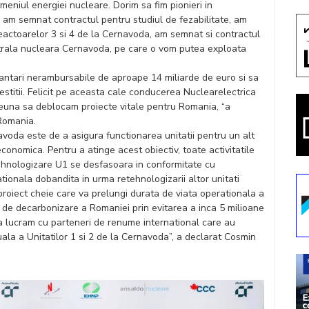
meniul energiei nucleare. Dorim sa fim pionieri in
 am semnat contractul pentru studiul de fezabilitate, am
eactoarelor 3 si 4 de la Cernavoda, am semnat si contractul
entrala nucleara Cernavoda, pe care o vom putea exploata
nantari nerambursabile de aproape 14 miliarde de euro si sa
nvestitii. Felicit pe aceasta cale conducerea Nuclearelectrica
euna sa deblocam proiecte vitale pentru Romania, “a
 Romania.
avoda este de a asigura functionarea unitatii pentru un alt
 economica. Pentru a atinge acest obiectiv, toate activitatile
tehnologizare U1 se desfasoara in conformitate cu
tionala dobandita in urma retehnologizarii altor unitati
roiect cheie care va prelungi durata de viata operationala a
ele de decarbonizare a Romaniei prin evitarea a inca 5 milioane
a lucram cu parteneri de renume international care au
uala a Unitatilor 1 si 2 de la Cernavoda”, a declarat Cosmin