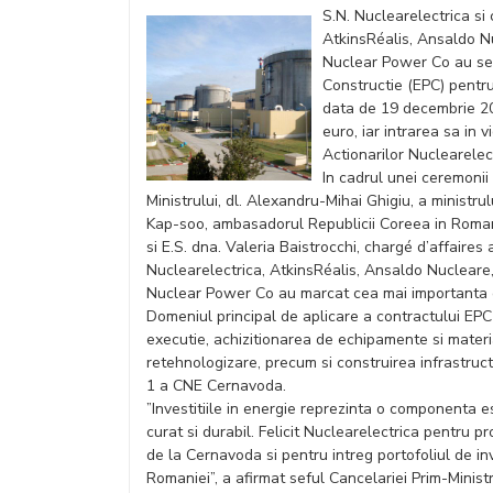
S.N. Nuclearelectrica si
AtkinsRéalis, Ansaldo N
Nuclear Power Co au sem
Constructie (EPC) pentru
data de 19 decembrie 20
euro, iar intrarea sa in
Actionarilor Nuclearele
In cadrul unei ceremonii
Ministrului, dl. Alexandru-Mihai Ghigiu, a ministrul
Kap-soo, ambasadorul Republicii Coreea in Roman
si E.S. dna. Valeria Baistrocchi, chargé d’affaire
Nuclearelectrica, AtkinsRéalis, Ansaldo Nuclear
Nuclear Power Co au marcat cea mai importanta et
Domeniul principal de aplicare a contractului EPC c
executie, achizitionarea de echipamente si materia
retehnologizare, precum si construirea infrastruct
1 a CNE Cernavoda.
”Investitiile in energie reprezinta o componenta es
curat si durabil. Felicit Nuclearelectrica pentru p
de la Cernavoda si pentru intreg portofoliul de inv
Romaniei”, a afirmat seful Cancelariei Prim-Minist