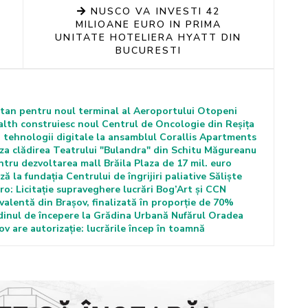
NUSCO VA INVESTI 42
MILIOANE EURO IN PRIMA
UNITATE HOTELIERA HYATT DIN
BUCURESTI
iatan pentru noul terminal al Aeroportului Otopeni
lth construiesc noul Centrul de Oncologie din Reșița
 tehnologii digitale la ansamblul Corallis Apartments
za clădirea Teatrului "Bulandra" din Schitu Măgureanu
tru dezvoltarea mall Brăila Plaza de 17 mil. euro
 la fundația Centrului de îngrijiri paliative Săliște
ro: Licitație supraveghere lucrări Bog’Art și CCN
valentă din Brașov, finalizată în proporție de 70%
dinul de începere la Grădina Urbană Nufărul Oradea
ov are autorizație: lucrările încep în toamnă